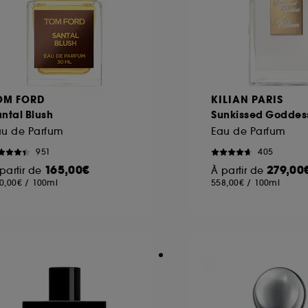
OM FORD
KILIAN PARIS
ntal Blush
Sunkissed Goddes
au de Parfum
Eau de Parfum
951
405
165,00€
279,00
partir de
À partir de
0,00€
/
100ml
558,00€
/
100ml