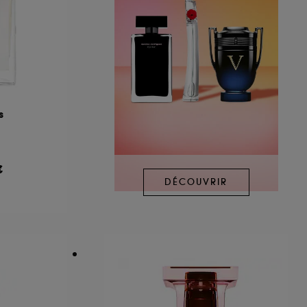
s
€
DÉCOUVRIR