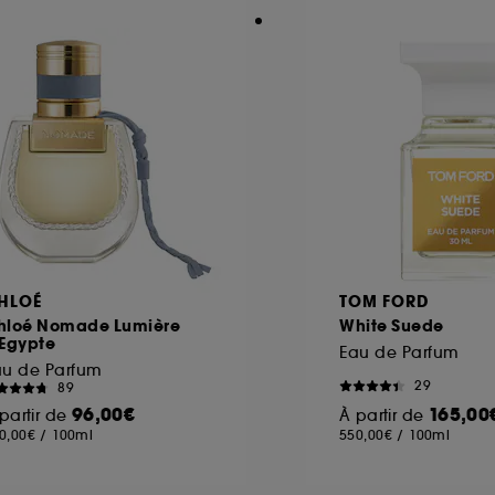
HLOÉ
TOM FORD
hloé Nomade Lumière
White Suede
'Egypte
Eau de Parfum
au de Parfum
29
89
96,00€
165,00
partir de
À partir de
0,00€
/
100ml
550,00€
/
100ml