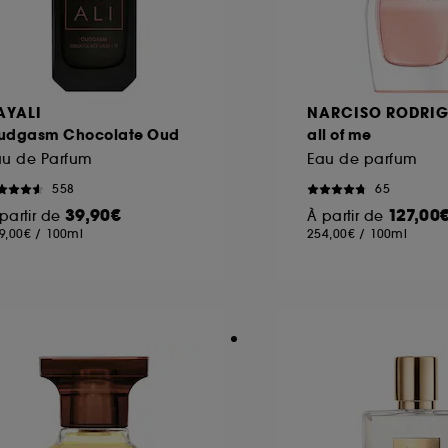
AYALI
NARCISO RODRIG
udgasm Chocolate Oud
all of me
au de Parfum
Eau de parfum
558
65
39,90€
127,00
partir de
À partir de
9,00€
/
100ml
254,00€
/
100ml