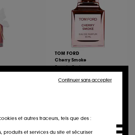
TOM FORD
Cherry Smoke
Eau de Parfum
659
Continuer sans accepter
219,00€
À partir de
730,00€
/
100ml
ookies et autres traceurs, tels que des :
produits et services du site et sécuriser