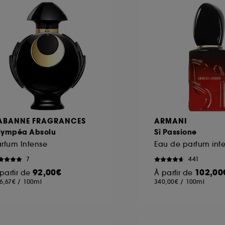
ôt et la lecture de ces traceurs requiert votre accord. V
rsonnaliser mes choix" ci-dessous ou décider de "tout ac
s Cookies, pour les finalités acceptées, avec les données
ur refuser tous les cookies, cliques sur "continuer sans a
tez obtenir plus d'information sur les cookies utilisés,
cliq
ABANNE FRAGRANCES
ARMANI
lympéa Absolu
Sì Passione
rfum Intense
7
441
92,00€
102,00
partir de
À partir de
6,67€
/
100ml
340,00€
/
100ml