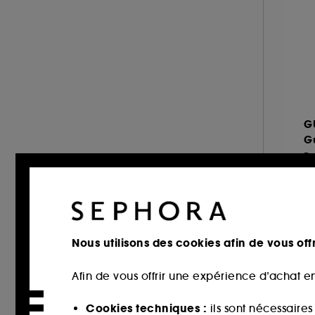
& plus (886)
JEAN PAUL GAULTIER (14)
Sucré (112)
JIMMY CHOO (14)
Epicé (96)
JO MALONE LONDON (1)
Chypré (90)
JULIETTE HAS A GUN (25)
Aromatique (53)
KAYALI (42)
Citrus (35)
KENZO (17)
G
Poudré (33)
KILIAN PARIS (36)
G
Vert (23)
L'ARTISAN PARFUMEUR (35)
P
Marin (14)
LACOSTE (4)
À 
LANCÔME (25)
19
LE MONDE GOURMAND (12)
LOLITA LEMPICKA (12)
Nous utilisons des cookies afin de vous offr
MAISON FRANCIS KURKDJIAN (33)
Afin de vous offrir une expérience d’achat en
MAISON MARGIELA (4)
MIU MIU (6)
Cookies techniques :
ils sont nécessaire