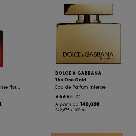
ous pouvez personnaliser vos choix concernant
cepter". Sephora pourra associer les
 personnelles collectées ou générées lors
ccepter". Voous pouvez à tout moment choisir
uez
ici
.
DOLCE & GABBANA
The One Gold
Eau de parfum intense florale ambrée Rechargeable
Eau de Parfum Intense
27
€
140,00€
À partir de
242,67€
/
100ml