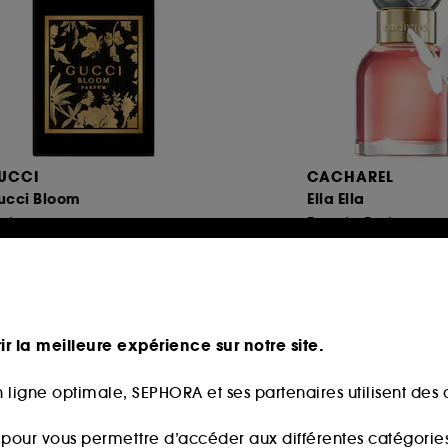
UCCI
CACHAREL
ucci Bloom
Ella Ella
arfum
Eau de Parfum
468
115
98,00€
63,00€
partir de
À partir de
5,00€
/
100ml
210,00€
/
100ml
ir la meilleure expérience sur notre site.
 ligne optimale, SEPHORA et ses partenaires utilisent des c
s pour vous permettre d’accéder aux différentes catégories, 