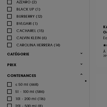
AZZARO (2)
BLACK UP (1)
BURBERRY (12)
BVLGARI (1)
K
CACHAREL (15)
O
CALVIN KLEIN (6)
E
CAROLINA HERRERA (14)
À 
CARTIER (4)
CATÉGORIE
39
CERRUTI (1)
Parfum
PRIX
CHANEL (20)
Parfum femme
CHARLOTTE TILBURY (8)
CONTENANCES
CHLOÉ (42)
≤ 50 ml (668)
Eau de parfum (1022)
CLINIQUE (4)
51 - 100 ml (586)
Eau de toilette (253)
DIESEL (2)
101 - 200 ml (116)
Parfum cheveux (71)
DIOR (20)
201 - 500 ml (8)