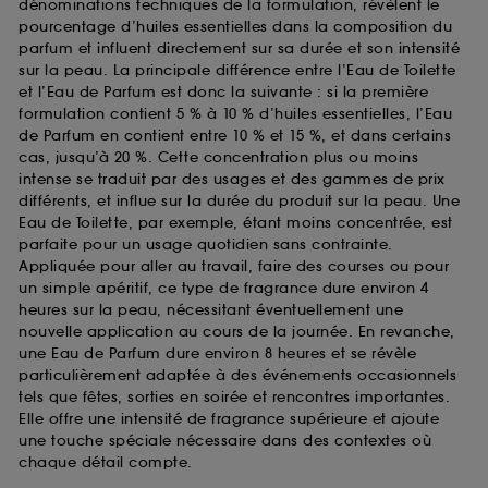
dénominations techniques de la formulation, révèlent le
certaines fonctionnalités du site, tel que les
pourcentage d’huiles essentielles dans la composition du
cookies d’authentification qui sont utilisés afin de
parfum et influent directement sur sa durée et son intensité
vous faire bénéficier de l’authentification
sur la peau. La principale différence entre l’Eau de Toilette
prolongée vous permettant d’accéder à votre
et l’Eau de Parfum est donc la suivante : si la première
compte lors de votre prochaine visite sur le site
formulation contient 5 % à 10 % d’huiles essentielles, l’Eau
sans saisir à nouveau votre identifiant et mot de
passe.
de Parfum en contient entre 10 % et 15 %, et dans certains
cas, jusqu’à 20 %. Cette concentration plus ou moins
intense se traduit par des usages et des gammes de prix
différents, et influe sur la durée du produit sur la peau. Une
A l'exception des cookies techniques, le dépôt et la
Eau de Toilette, par exemple, étant moins concentrée, est
lecture de ces traceurs requiert votre accord. Vous
parfaite pour un usage quotidien sans contrainte.
pouvez personnaliser vos choix concernant le dépôt
Appliquée pour aller au travail, faire des courses ou pour
de ces cookies grâce au bouton "personnaliser mes
un simple apéritif, ce type de fragrance dure environ 4
choix" ci-dessous ou décider de "tout accepter".
heures sur la peau, nécessitant éventuellement une
Sephora pourra associer les informations de
nouvelle application au cours de la journée. En revanche,
navigation collectées par ces Cookies, pour les
une Eau de Parfum dure environ 8 heures et se révèle
finalités acceptées, avec les données personnelles
particulièrement adaptée à des événements occasionnels
collectées ou générées lors de votre activité en ligne
tels que fêtes, sorties en soirée et rencontres importantes.
ou en magasin. Pour refuser tous les cookies, cliques
Elle offre une intensité de fragrance supérieure et ajoute
sur "continuer sans accepter". Voous pouvez à tout
une touche spéciale nécessaire dans des contextes où
moment choisir de retirer votrte consentement. Si vous
souhaitez obtenir plus d'information sur les cookies
chaque détail compte.
utilisés,
cliquez
ici
.