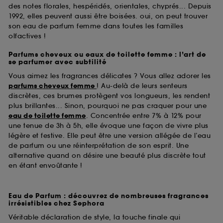
des notes florales, hespéridés, orientales, chyprés... Depuis
1992, elles peuvent aussi être boisées. oui, on peut trouver
son eau de parfum femme dans toutes les familles
olfactives !
Parfums cheveux ou eaux de toilette femme : l’art de
se parfumer avec subtilité
Vous aimez les fragrances délicates ? Vous allez adorer les
parfums cheveux femme
! Au-delà de leurs senteurs
discrètes, ces brumes protègent vos longueurs, les rendent
plus brillantes... Sinon, pourquoi ne pas craquer pour une
eau de toilette femme
. Concentrée entre 7% à 12% pour
une tenue de 3h à 5h, elle évoque une façon de vivre plus
légère et festive. Elle peut être une version allégée de l’eau
de parfum ou une réinterprétation de son esprit. Une
alternative quand on désire une beauté plus discrète tout
en étant envoûtante !
Eau de Parfum : découvrez de nombreuses fragrances
irrésistibles chez Sephora
Véritable déclaration de style, la touche finale qui