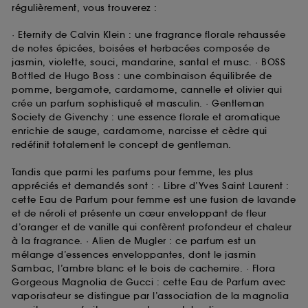
régulièrement, vous trouverez :
· Eternity de Calvin Klein : une fragrance florale rehaussée
de notes épicées, boisées et herbacées composée de
jasmin, violette, souci, mandarine, santal et musc. · BOSS
Bottled de Hugo Boss : une combinaison équilibrée de
pomme, bergamote, cardamome, cannelle et olivier qui
crée un parfum sophistiqué et masculin. · Gentleman
Society de Givenchy : une essence florale et aromatique
enrichie de sauge, cardamome, narcisse et cèdre qui
redéfinit totalement le concept de gentleman.
Tandis que parmi les parfums pour femme, les plus
appréciés et demandés sont : · Libre d’Yves Saint Laurent :
cette Eau de Parfum pour femme est une fusion de lavande
et de néroli et présente un cœur enveloppant de fleur
d’oranger et de vanille qui confèrent profondeur et chaleur
à la fragrance. · Alien de Mugler : ce parfum est un
mélange d’essences enveloppantes, dont le jasmin
Sambac, l’ambre blanc et le bois de cachemire. · Flora
Gorgeous Magnolia de Gucci : cette Eau de Parfum avec
vaporisateur se distingue par l’association de la magnolia