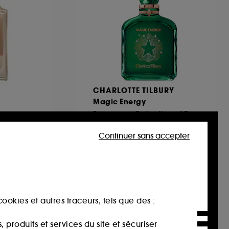
CHARLOTTE TILBURY
Magic Energy
Fragrance Collection of Emotions
311
Continuer sans accepter
€
32,00€
À partir de
150,00€
/
100ml
ookies et autres traceurs, tels que des :
produits et services du site et sécuriser