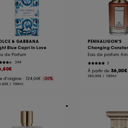
OLCE & GABBANA
PENHALIGON'S
ght Blue Capri In Love
Changing Consta
au de Parfum
Eau de parfum Am
394
2
6,80€
36,00€
À partir de
380,00€
/
100ml
ix d'origine : 124,00€
-30%
3,60€
/
100ml