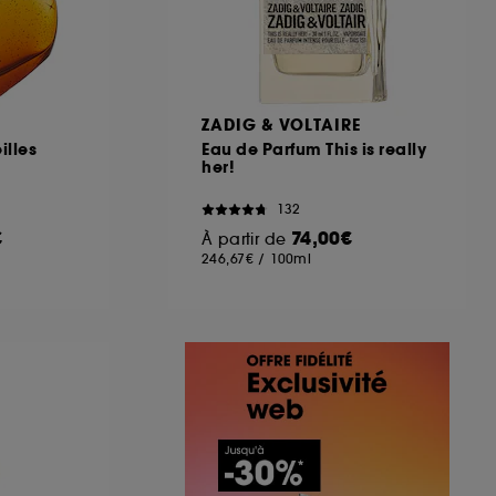
ZADIG & VOLTAIRE
illes
Eau de Parfum This is really
her!
132
€
74,00€
À partir de
246,67€
/
100ml