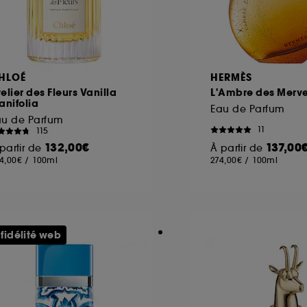
HLOÉ
HERMÈS
elier des Fleurs Vanilla
L'Ambre des Merve
anifolia
Eau de Parfum
au de Parfum
11
115
132,00€
137,00
partir de
À partir de
4,00€
/
100ml
274,00€
/
100ml
 fidélité web