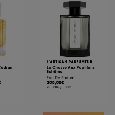
ous pouvez personnaliser vos choix concernant
cepter". Sephora pourra associer les
 personnelles collectées ou générées lors
ccepter". Voous pouvez à tout moment choisir
uez
ici
.
L'ARTISAN PARFUMEUR
 Cedrus
La Chasse Aux Papillons
Extrême
Eau De Parfum
€
205,00€
205,00€
/
100ml