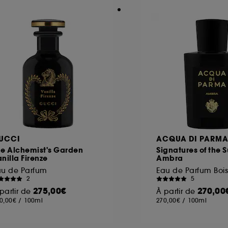
UCCI
ACQUA DI PARM
he Alchemist's Garden
Signatures of the 
nilla Firenze
Ambra
au de Parfum
2
5
275,00€
270,00
partir de
À partir de
0,00€
/
100ml
270,00€
/
100ml