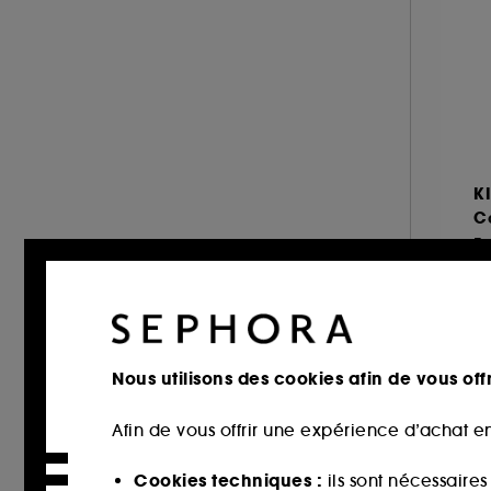
& plus (886)
JEAN PAUL GAULTIER (14)
Sucré (112)
JIMMY CHOO (14)
Epicé (96)
JO MALONE LONDON (1)
Chypré (90)
JULIETTE HAS A GUN (25)
Aromatique (53)
KAYALI (42)
Citrus (35)
KENZO (17)
K
Poudré (33)
KILIAN PARIS (36)
Ca
Vert (23)
L'ARTISAN PARFUMEUR (35)
Marin (14)
LACOSTE (4)
À 
LANCÔME (25)
53
LE MONDE GOURMAND (12)
LOLITA LEMPICKA (12)
Nous utilisons des cookies afin de vous offr
MAISON FRANCIS KURKDJIAN (33)
Afin de vous offrir une expérience d’achat en
MAISON MARGIELA (4)
MIU MIU (6)
Cookies techniques :
ils sont nécessaire