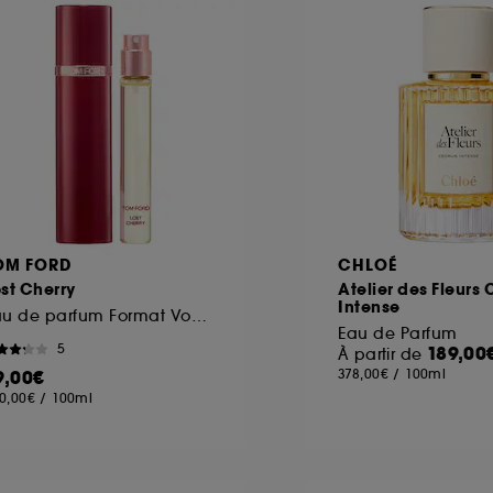
ôt et la lecture de ces traceurs requiert votre accord. V
rsonnaliser mes choix" ci-dessous ou décider de "tout ac
s Cookies, pour les finalités acceptées, avec les données
ur refuser tous les cookies, cliques sur "continuer sans a
tez obtenir plus d'information sur les cookies utilisés,
cliq
OM FORD
CHLOÉ
st Cherry
Atelier des Fleurs
Intense
Eau de parfum Format Voyage
Eau de Parfum
5
189,00
À partir de
9,00€
378,00€
/
100ml
0,00€
/
100ml