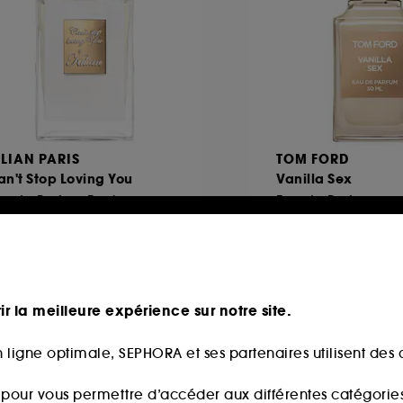
ILIAN PARIS
TOM FORD
n't Stop Loving You
Vanilla Sex
Eau de Parfum Rechargeable
Eau de Parfum
3
1173
265,00€
219,00
partir de
À partir de
0,00€
/
100ml
730,00€
/
100ml
ir la meilleure expérience sur notre site.
 ligne optimale, SEPHORA et ses partenaires utilisent des c
s pour vous permettre d’accéder aux différentes catégories, 