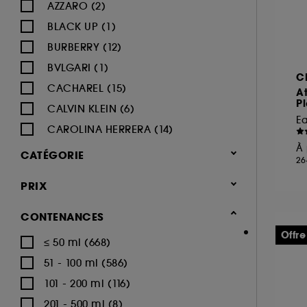
AZZARO (2)
BLACK UP (1)
BURBERRY (12)
BVLGARI (1)
C
CACHAREL (15)
At
Pl
CALVIN KLEIN (6)
E
CAROLINA HERRERA (14)
À 
CARTIER (4)
CATÉGORIE
26
CERRUTI (1)
Parfum
PRIX
CHANEL (20)
Parfum femme
CHARLOTTE TILBURY (8)
CONTENANCES
CHLOÉ (42)
Offre
≤ 50 ml (668)
Eau de parfum (1022)
CLINIQUE (4)
51 - 100 ml (586)
Eau de toilette (253)
DIESEL (2)
101 - 200 ml (116)
Parfum cheveux (71)
DIOR (20)
201 - 500 ml (8)