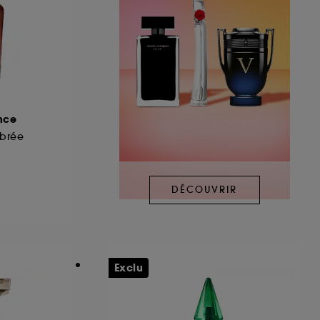
nce
brée
DÉCOUVRIR
Exclu