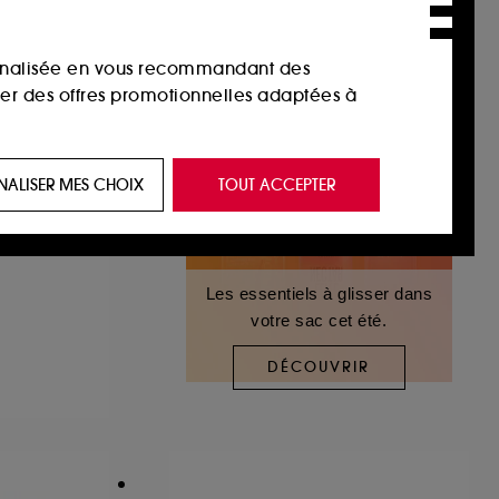
sonnalisée en vous recommandant des
ser des offres promotionnelles adaptées à
 de vous plaire via des publicités, y compris
NALISER MES CHOIX
TOUT ACCEPTER
e navigation, et de l'historique de vos
 de navigation sur notre site afin d’en
Les essentiels à glisser dans
votre sac cet été.
 les fraudes aux moyens de paiement et les
DÉCOUVRIR
nctionnalités du site, tel que les cookies
us permettant d’accéder à votre compte lors