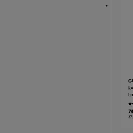
RARE BEAUTY (16)
REMINISCENCE (15)
RITUALS (6)
ROCHAS (22)
SALT AND STONE (4)
SERGE LUTENS (18)
SISLEY (18)
SOL DE JANEIRO (26)
SUMMER FRIDAYS (1)
G
THE 7 VIRTUES (19)
La
TOM FORD (77)
La
VALENTINO (17)
7
VAN CLEEF AND ARPELS (22)
37
VERSACE (17)
VIKTOR & ROLF (3)