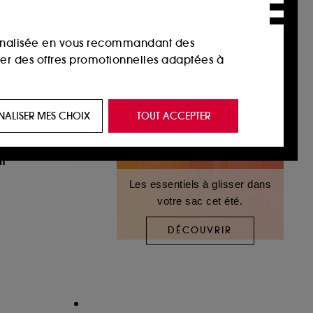
sonnalisée en vous recommandant des
ser des offres promotionnelles adaptées à
 de vous plaire via des publicités, y compris
NALISER MES CHOIX
TOUT ACCEPTER
e navigation, et de l'historique de vos
t
 de navigation sur notre site afin d’en
Les essentiels à glisser dans
votre sac cet été.
 les fraudes aux moyens de paiement et les
DÉCOUVRIR
nctionnalités du site, tel que les cookies
us permettant d’accéder à votre compte lors