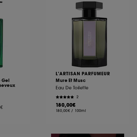
ous pouvez personnaliser vos choix concernant
cepter". Sephora pourra associer les
 personnelles collectées ou générées lors
ccepter". Voous pouvez à tout moment choisir
uez
ici
.
L'ARTISAN PARFUMEUR
 Gel
Mure Et Musc
cheveux
Eau De Toilette
2
180,00€
0€
180,00€
/
100ml