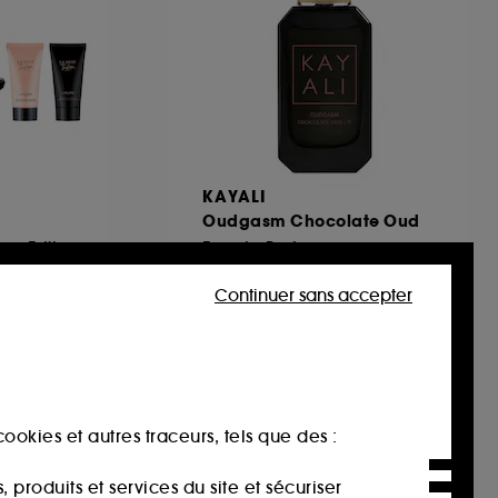
KAYALI
Oudgasm Chocolate Oud
Coffret Eau de Parfum Edition Limitée Fête des Mères
Eau de Parfum
558
Continuer sans accepter
39,90€
À partir de
399,00€
/
100ml
ookies et autres traceurs, tels que des :
produits et services du site et sécuriser