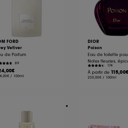
OM FORD
DIOR
ey Vetiver
Poison
au de Parfum
Eau de toilette po
89
174
24,00€
115,00
À partir de
4,00€
/
100ml
230,00€
/
100ml