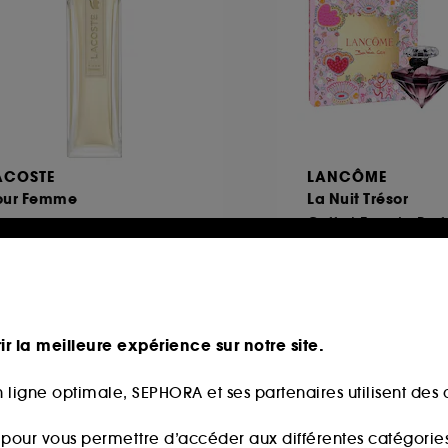
ACOSTE
LANCÔME
our Femme
La Nuit Trésor
20
101
78,00€
partir de
112,00€
6,67€
/
100ml
ir la meilleure expérience sur notre site.
 ligne optimale, SEPHORA et ses partenaires utilisent des c
 fidélité web
s pour vous permettre d’accéder aux différentes catégories, 