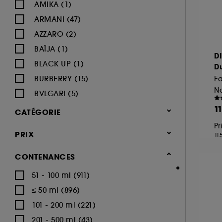
AMIKA (1)
ARMANI (47)
AZZARO (2)
BAÏJA (1)
D
BLACK UP (1)
D
BURBERRY (15)
Ea
BVLGARI (5)
BY ROSIE JANE (1)
1
CATÉGORIE
CACHAREL (22)
Pr
Parfum
PRIX
11
CALVIN KLEIN (16)
Parfum femme (1.668)
CAROLINA HERRERA (18)
CONTENANCES
Eau de parfum (1.014)
CARTIER (9)
51 - 100 ml (911)
Eau de toilette (248)
CERRUTI (3)
≤ 50 ml (896)
Parfum cheveux (71)
CHANEL (64)
101 - 200 ml (221)
Parfum solide (11)
CHARLOTTE TILBURY (8)
201 - 500 ml (43)