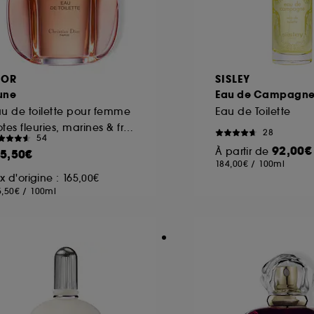
IOR
SISLEY
une
Eau de Campagn
u de toilette pour femme
Eau de Toilette
Notes fleuries, marines & fraîches
28
54
92,00€
À partir de
15,50€
184,00€
/
100ml
ix d'origine : 165,00€
5,50€
/
100ml