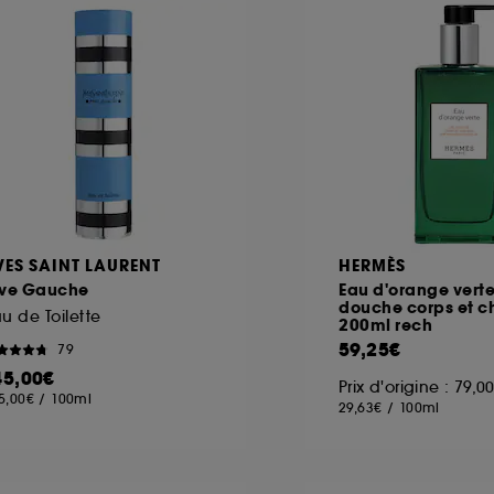
ôt et la lecture de ces traceurs requiert votre accord. V
rsonnaliser mes choix" ci-dessous ou décider de "tout ac
s Cookies, pour les finalités acceptées, avec les données
ur refuser tous les cookies, cliques sur "continuer sans a
tez obtenir plus d'information sur les cookies utilisés,
cliq
VES SAINT LAURENT
HERMÈS
ive Gauche
Eau d'orange verte
douche corps et 
u de Toilette
200ml rech
59,25€
79
45,00€
Prix d'origine : 79,0
5,00€
/
100ml
29,63€
/
100ml