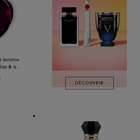
ur femme
Notes fleuries, épicées & ambrées
€
DÉCOUVRIR