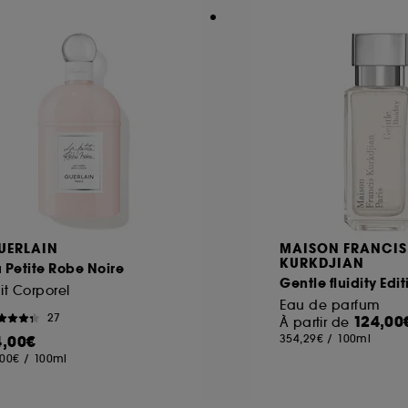
UERLAIN
MAISON FRANCIS
KURKDJIAN
 Petite Robe Noire
Gentle fluidity Edit
it Corporel
Eau de parfum
27
124,00
À partir de
4,00€
354,29€
/
100ml
,00€
/
100ml