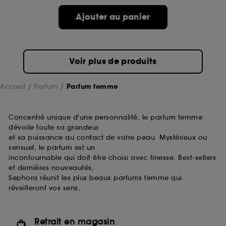
de ces cookies grâce au bouton "personnaliser mes
choix" ci-dessous ou décider de "tout accepter".
Ajouter au panier
Sephora pourra associer les informations de
navigation collectées par ces Cookies, pour les
finalités acceptées, avec les données personnelles
collectées ou générées lors de votre activité en ligne
Voir plus de produits
ou en magasin. Pour refuser tous les cookies, cliques
sur "continuer sans accepter". Voous pouvez à tout
moment choisir de retirer votrte consentement. Si vous
Accueil
Parfum
Parfum femme
souhaitez obtenir plus d'information sur les cookies
utilisés,
cliquez
ici
.
Concentré unique d'une personnalité, le parfum femme
dévoile toute sa grandeur
et sa puissance au contact de votre peau. Mystérieux ou
sensuel, le parfum est un
incontournable qui doit être choisi avec finesse. Best-sellers
et dernières nouveautés,
Sephora réunit les plus beaux parfums femme qui
réveilleront vos sens.
Retrait en magasin