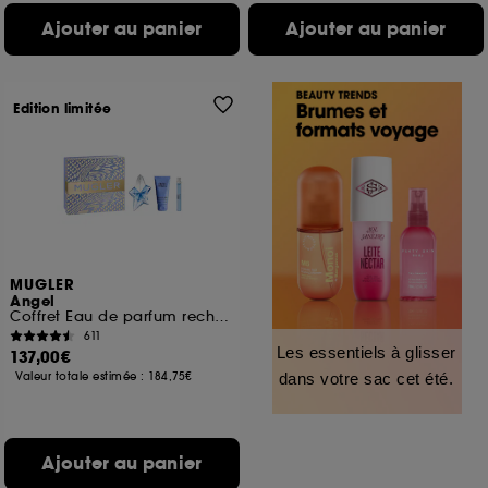
Ajouter au panier
Ajouter au panier
Edition limitée
MUGLER
Angel
Coffret Eau de parfum rechargeable pour femme
611
Les essentiels à glisser
137,00€
Valeur totale estimée :
184,75€
dans votre sac cet été.
Ajouter au panier