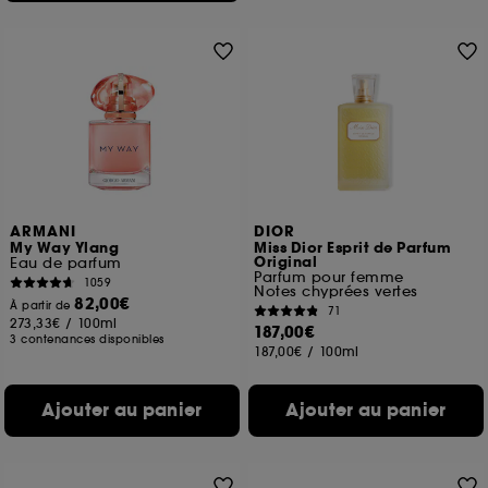
ARMANI
DIOR
My Way Ylang
Miss Dior Esprit de Parfum
Original
Eau de parfum
Parfum pour femme
1059
Notes chyprées vertes
82,00€
À partir de
71
273,33€
/
100ml
187,00€
3 contenances disponibles
187,00€
/
100ml
Ajouter au panier
Ajouter au panier