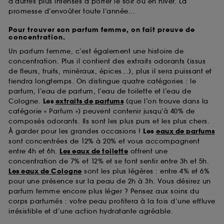
d’autres plus intenses à porter le soir ou en hiver. La
promesse d’envoûter toute l’année...
Pour trouver son parfum femme, on fait preuve de
concentration.
Un parfum femme, c’est également une histoire de
concentration. Plus il contient des extraits odorants (issus
de fleurs, fruits, minéraux, épices...), plus il sera puissant et
tiendra longtemps. On distingue quatre catégories : le
parfum, l’eau de parfum, l’eau de toilette et l’eau de
Cologne.
Les
extraits de parfums
(que l’on trouve dans la
catégorie « Parfum ») peuvent contenir jusqu’à 40% de
composés odorants. Ils sont les plus purs et les plus chers.
À garder pour les grandes occasions !
Les
eaux de parfums
sont concentrées de 12% à 20% et vous accompagnent
entre 4h et 6h.
Les eaux de toilette
offrent une
concentration de 7% et 12% et se font sentir entre 3h et 5h.
Les eaux de Cologne
sont les plus légères : entre 4% et 6%
pour une présence sur la peau de 2h à 3h. Vous désirez un
parfum femme encore plus léger ? Pensez aux soins du
corps parfumés : votre peau profitera à la fois d’une effluve
irrésistible et d’une action hydratante agréable.