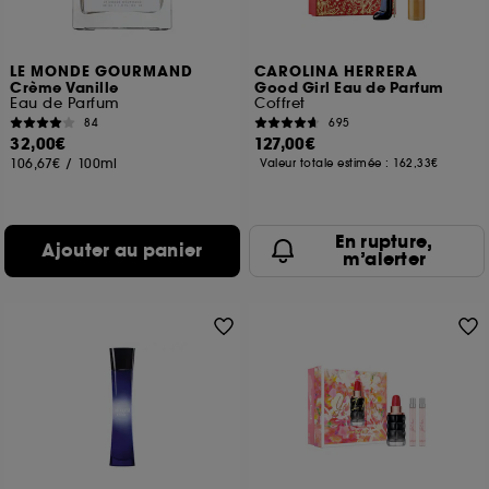
LE MONDE GOURMAND
CAROLINA HERRERA
Crème Vanille
Good Girl Eau de Parfum
Eau de Parfum
Coffret
84
695
32,00€
127,00€
106,67€
/
100ml
Valeur totale estimée :
162,33€
En rupture,
Ajouter au panier
m’alerter