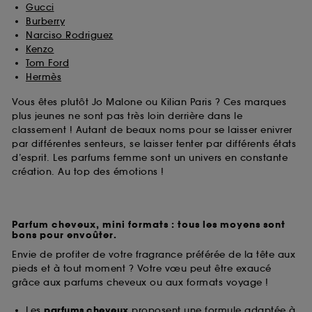
Gucci
Burberry
Narciso Rodriguez
Kenzo
Tom Ford
Hermès
Vous êtes plutôt Jo Malone ou Kilian Paris ? Ces marques
plus jeunes ne sont pas très loin derrière dans le
classement ! Autant de beaux noms pour se laisser enivrer
par différentes senteurs, se laisser tenter par différents états
d’esprit. Les parfums femme sont un univers en constante
création. Au top des émotions !
Parfum cheveux, mini formats : tous les moyens sont
bons pour envoûter.
Envie de profiter de votre fragrance préférée de la tête aux
pieds et à tout moment ? Votre vœu peut être exaucé
grâce aux parfums cheveux ou aux formats voyage !
Les
parfums cheveux
proposent une formule adaptée à