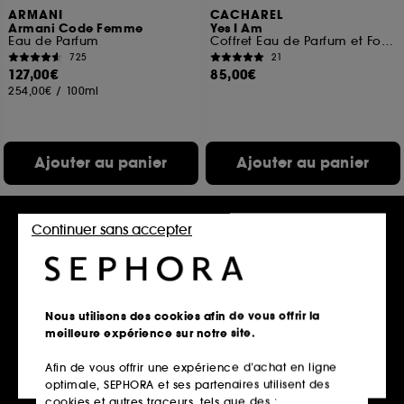
ARMANI
CACHAREL
Armani Code Femme
Yes I Am
Eau de Parfum
Coffret Eau de Parfum et Format Voyage (x2)
725
21
127,00€
85,00€
254,00€
/
100ml
Ajouter au panier
Ajouter au panier
Continuer sans accepter
Nouveauté
Nouveauté
Nous utilisons des cookies afin de vous offrir la
meilleure expérience sur notre site.
Afin de vous offrir une expérience d’achat en ligne
KILIAN PARIS
KAYALI
optimale, SEPHORA et ses partenaires utilisent des
Angels' Share Paradis
Freedom Musk Latte 41
Extrait de Parfum
Eau de Parfum
cookies et autres traceurs, tels que des :