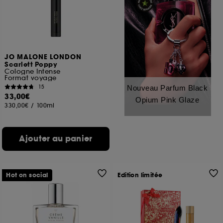
JO MALONE LONDON
Scarlett Poppy
Cologne Intense
Format voyage
15
Nouveau Parfum Black
33,00€
Opium Pink Glaze
330,00€
/
100ml
Ajouter au panier
Hot on social
Edition limitée