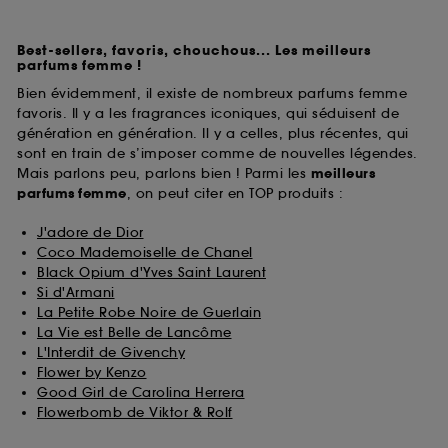
Best-sellers, favoris, chouchous... Les meilleurs
parfums femme !
Bien évidemment, il existe de nombreux parfums femme
favoris. Il y a les fragrances iconiques, qui séduisent de
génération en génération. Il y a celles, plus récentes, qui
sont en train de s’imposer comme de nouvelles légendes.
Mais parlons peu, parlons bien ! Parmi les
meilleurs
parfums
femme
, on peut citer en TOP produits :
J'adore de Dior
Coco Mademoiselle de Chanel
Black Opium d'Yves Saint Laurent
Si d'Armani
La Petite Robe Noire de Guerlain
La Vie est Belle de Lancôme
L'Interdit de Givenchy
Flower by Kenzo
Good Girl de Carolina Herrera
Flowerbomb de Viktor & Rolf