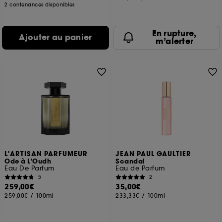
2 contenances disponibles
En rupture,
Ajouter au panier
m’alerter
L'ARTISAN PARFUMEUR
JEAN PAUL GAULTIER
Ode à L'Oudh
Scandal
Eau De Parfum
Eau de Parfum
5
2
259,00€
35,00€
259,00€
/
100ml
233,33€
/
100ml