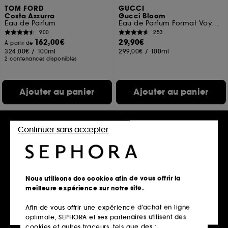
TOM FORD
GUCCI
Costa Azzurra
Gucci Bloom
Eau de Parfum
Eau de Parfum Format Voyage
900
253
162,00€
29,90€
À partir de
324,00€
/
100ml
299,00€
/
100ml
2 contenances disponibles
Ajouter au panier
Ajouter au panier
Continuer sans accepter
Nous utilisons des cookies afin de vous offrir la
meilleure expérience sur notre site.
Afin de vous offrir une expérience d’achat en ligne
LACOSTE
TOM FORD
optimale, SEPHORA et ses partenaires utilisent des
Touch of Pink
Figue Érotique
Eau de Parfum
cookies et autres traceurs, tels que des :