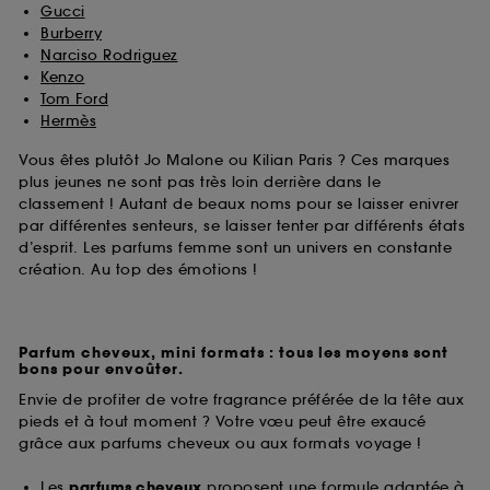
Gucci
Burberry
Narciso Rodriguez
Kenzo
Tom Ford
Hermès
Vous êtes plutôt Jo Malone ou Kilian Paris ? Ces marques
plus jeunes ne sont pas très loin derrière dans le
classement ! Autant de beaux noms pour se laisser enivrer
par différentes senteurs, se laisser tenter par différents états
d’esprit. Les parfums femme sont un univers en constante
création. Au top des émotions !
Parfum cheveux, mini formats : tous les moyens sont
bons pour envoûter.
Envie de profiter de votre fragrance préférée de la tête aux
pieds et à tout moment ? Votre vœu peut être exaucé
grâce aux parfums cheveux ou aux formats voyage !
Les
parfums cheveux
proposent une formule adaptée à