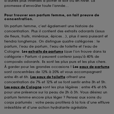
d’autres plus intenses à porter le soir ou en hiver. La
promesse d’envoûter toute l’année...
Pour trouver son parfum femme, on fait preuve de
concentration.
Un parfum femme, c’est également une histoire de
concentration. Plus il contient des extraits odorants (issus
de fleurs, fruits, minéraux, épices...), plus il sera puissant et
tiendra longtemps. On distingue quatre catégories : le
parfum, l’eau de parfum, l’eau de toilette et l’eau de
Cologne.
Les
extraits de parfums
(que l’on trouve dans la
catégorie « Parfum ») peuvent contenir jusqu’à 40% de
composés odorants. Ils sont les plus purs et les plus chers.
À garder pour les grandes occasions !
Les
eaux de parfums
sont concentrées de 12% à 20% et vous accompagnent
entre 4h et 6h.
Les eaux de toilette
offrent une
concentration de 7% et 12% et se font sentir entre 3h et 5h.
Les eaux de Cologne
sont les plus légères : entre 4% et 6%
pour une présence sur la peau de 2h à 3h. Vous désirez un
parfum femme encore plus léger ? Pensez aux soins du
corps parfumés : votre peau profitera à la fois d’une effluve
irrésistible et d’une action hydratante agréable.