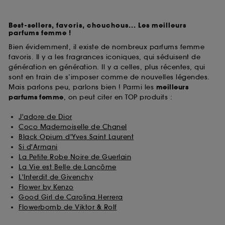
Best-sellers, favoris, chouchous... Les meilleurs
parfums femme !
Bien évidemment, il existe de nombreux parfums femme
favoris. Il y a les fragrances iconiques, qui séduisent de
génération en génération. Il y a celles, plus récentes, qui
sont en train de s’imposer comme de nouvelles légendes.
Mais parlons peu, parlons bien ! Parmi les
meilleurs
parfums
femme
, on peut citer en TOP produits :
J'adore de Dior
Coco Mademoiselle de Chanel
Black Opium d'Yves Saint Laurent
Si d'Armani
La Petite Robe Noire de Guerlain
La Vie est Belle de Lancôme
L'Interdit de Givenchy
Flower by Kenzo
Good Girl de Carolina Herrera
Flowerbomb de Viktor & Rolf