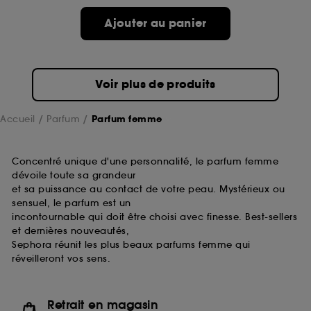
de ces cookies grâce au bouton "personnaliser mes
choix" ci-dessous ou décider de "tout accepter".
Ajouter au panier
Sephora pourra associer les informations de
navigation collectées par ces Cookies, pour les
finalités acceptées, avec les données personnelles
collectées ou générées lors de votre activité en ligne
Voir plus de produits
ou en magasin. Pour refuser tous les cookies, cliques
sur "continuer sans accepter". Voous pouvez à tout
moment choisir de retirer votrte consentement. Si vous
Accueil
Parfum
Parfum femme
souhaitez obtenir plus d'information sur les cookies
utilisés,
cliquez
ici
.
Concentré unique d'une personnalité, le parfum femme
dévoile toute sa grandeur
et sa puissance au contact de votre peau. Mystérieux ou
sensuel, le parfum est un
incontournable qui doit être choisi avec finesse. Best-sellers
et dernières nouveautés,
Sephora réunit les plus beaux parfums femme qui
réveilleront vos sens.
Retrait en magasin