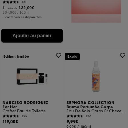
60
132,00€
À partir de
264,00€
/
100ml
2 contenances disponibles
Ajouter au panier
Edition limitée
Exclu
NARCISO RODRIGUEZ
SEPHORA COLLECTION
For Her
Brume Parfumée Corps
Coffret Eau de Toilette
Eau De Soin Corps Et Cheveux
242
267
119,00€
9,99€
9,99€
/
100ml