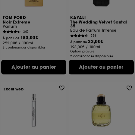
TOM FORD
KAYALI
Noir Extreme
The Wedding Velvet Santal
35
Parfum
Eau de Parfum Intense
307
296
183,00€
À partir de
33,00€
À partir de
252,00€
/
100ml
198,00€
/
100ml
2 contenances disponibles
Option gravure
2 contenances disponibles
Ajouter au panier
Ajouter au panier
Exclu web