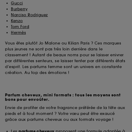
Gucci
Burberry
Narciso Rodriguez
Kenzo
Tom Ford
Hermès
Vous êtes plutôt Jo Malone ou Kilian Paris ? Ces marques
plus jeunes ne sont pas très loin derrière dans le
classement ! Autant de beaux noms pour se laisser enivrer
par différentes senteurs, se laisser tenter par différents états
d’esprit. Les parfums femme sont un univers en constante
création. Au top des émotions !
Parfum cheveux, mini formats : tous les moyens sont
bons pour envoûter.
Envie de profiter de votre fragrance préférée de la tête aux
pieds et à tout moment ? Votre vœu peut être exaucé
grâce aux parfums cheveux ou aux formats voyage !
Les
parfums cheveux
proposent une formule adaptée à