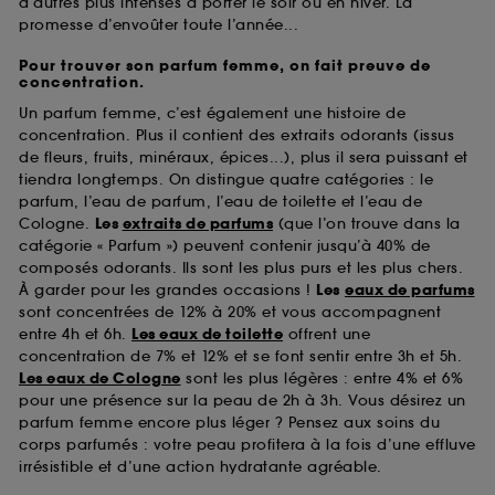
d’autres plus intenses à porter le soir ou en hiver. La
promesse d’envoûter toute l’année...
Pour trouver son parfum femme, on fait preuve de
concentration.
Un parfum femme, c’est également une histoire de
concentration. Plus il contient des extraits odorants (issus
de fleurs, fruits, minéraux, épices...), plus il sera puissant et
tiendra longtemps. On distingue quatre catégories : le
parfum, l’eau de parfum, l’eau de toilette et l’eau de
Cologne.
Les
extraits de parfums
(que l’on trouve dans la
catégorie « Parfum ») peuvent contenir jusqu’à 40% de
composés odorants. Ils sont les plus purs et les plus chers.
À garder pour les grandes occasions !
Les
eaux de parfums
sont concentrées de 12% à 20% et vous accompagnent
entre 4h et 6h.
Les eaux de toilette
offrent une
concentration de 7% et 12% et se font sentir entre 3h et 5h.
Les eaux de Cologne
sont les plus légères : entre 4% et 6%
pour une présence sur la peau de 2h à 3h. Vous désirez un
parfum femme encore plus léger ? Pensez aux soins du
corps parfumés : votre peau profitera à la fois d’une effluve
irrésistible et d’une action hydratante agréable.