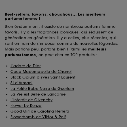
Best-sellers, favoris, chouchous... Les meilleurs
parfums femme !
Bien évidemment, il existe de nombreux parfums femme
favoris. Il y a les fragrances iconiques, qui séduisent de
génération en génération. Il y a celles, plus récentes, qui
sont en train de s’imposer comme de nouvelles légendes.
Mais parlons peu, parlons bien ! Parmi les
meilleurs
parfums
femme
, on peut citer en TOP produits :
J'adore de Dior
Coco Mademoiselle de Chanel
Black Opium d'Yves Saint Laurent
Si d'Armani
La Petite Robe Noire de Guerlain
La Vie est Belle de Lancôme
L'Interdit de Givenchy
Flower by Kenzo
Good Girl de Carolina Herrera
Flowerbomb de Viktor & Rolf