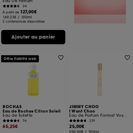
Eau De Parfum
24
127,00€
À partir de
169,33€
/
100ml
2 contenances disponibles
Ajouter au panier
Offre fidélité web
ROCHAS
JIMMY CHOO
Eau de Rochas Citron Soleil
I Want Choo
Eau de Toilette
Eau de Parfum Format Voyage
56
229
65,25€
25,00€
250,00€
/
100ml