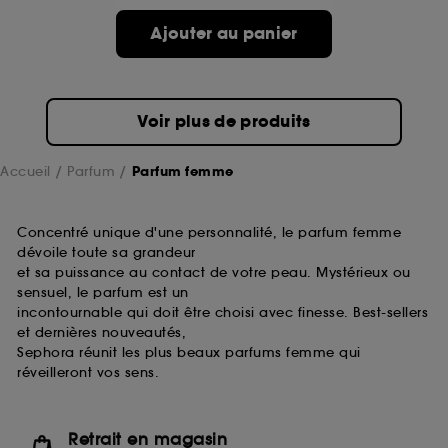
de ces cookies grâce au bouton "personnaliser mes
choix" ci-dessous ou décider de "tout accepter".
Ajouter au panier
Sephora pourra associer les informations de
navigation collectées par ces Cookies, pour les
finalités acceptées, avec les données personnelles
collectées ou générées lors de votre activité en ligne
Voir plus de produits
ou en magasin. Pour refuser tous les cookies, cliques
sur "continuer sans accepter". Voous pouvez à tout
moment choisir de retirer votrte consentement. Si vous
Accueil
Parfum
Parfum femme
souhaitez obtenir plus d'information sur les cookies
utilisés,
cliquez
ici
.
Concentré unique d'une personnalité, le parfum femme
dévoile toute sa grandeur
et sa puissance au contact de votre peau. Mystérieux ou
sensuel, le parfum est un
incontournable qui doit être choisi avec finesse. Best-sellers
et dernières nouveautés,
Sephora réunit les plus beaux parfums femme qui
réveilleront vos sens.
Retrait en magasin