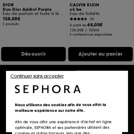
DIOR
CALVIN KLEIN
Duo Dior Addict Purple
ck be
Eau de parfum et huile à lèvres hydratante
Eau de Toilette
158,00€
28
68,00€
2 produits
À partir de
136,00€
/
100ml
2 contenances disponibles
Découvrir
Ajouter au panier
Continuer sans accepter
Best seller
Nous utilisons des cookies afin de vous offrir la
meilleure expérience sur notre site.
Afin de vous offrir une expérience d’achat en ligne
DOLCE & GABBANA
GISOU
optimale, SEPHORA et ses partenaires utilisent des
Devotion
Honey Infused Hair Perfume
Coffret Eau de Parfum
Wildflower Honey format mini/voyage
cookies et autres traceurs, tels que des :