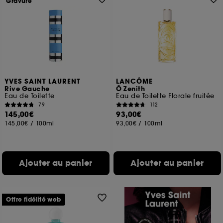
Gravure
YVES SAINT LAURENT
LANCÔME
Rive Gauche
Ô Zenith
Eau de Toilette
Eau de Toilette Florale fruitée
79
112
145,00€
93,00€
145,00€
/
100ml
93,00€
/
100ml
Ajouter au panier
Ajouter au panier
Offre fidélité web