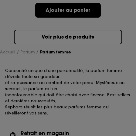
de ces cookies grâce au bouton "personnaliser mes
choix" ci-dessous ou décider de "tout accepter".
Ajouter au panier
Sephora pourra associer les informations de
navigation collectées par ces Cookies, pour les
finalités acceptées, avec les données personnelles
collectées ou générées lors de votre activité en ligne
Voir plus de produits
ou en magasin. Pour refuser tous les cookies, cliques
sur "continuer sans accepter". Voous pouvez à tout
moment choisir de retirer votrte consentement. Si vous
Accueil
Parfum
Parfum femme
souhaitez obtenir plus d'information sur les cookies
utilisés,
cliquez
ici
.
Concentré unique d'une personnalité, le parfum femme
dévoile toute sa grandeur
et sa puissance au contact de votre peau. Mystérieux ou
sensuel, le parfum est un
incontournable qui doit être choisi avec finesse. Best-sellers
et dernières nouveautés,
Sephora réunit les plus beaux parfums femme qui
réveilleront vos sens.
Retrait en magasin