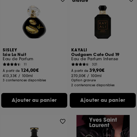
Gravure
SISLEY
KAYALI
Izia La Nuit
Oudgasm Cafe Oud 19
Eau de Parfum
Eau de Parfum Intense
11
321
124,00€
39,90€
À partir de
À partir de
413,33€
/
100ml
270,00€
/
100ml
3 contenances disponibles
Option gravure
2 contenances disponibles
Ajouter au panier
Ajouter au panier