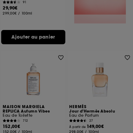
91
29,90€
299,00€
/
100ml
Ajouter au panier
MAISON MARGIELA
HERMÈS
REPLICA Autumn Vibes
Jour d'Hermès Absolu
Eau de Toilette
Eau de Parfum
712
27
152,00€
149,00€
À partir de
152,00€
/
100ml
298,00€
/
100ml