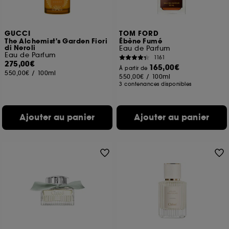
GUCCI
TOM FORD
The Alchemist's Garden Fiori
Ébène Fumé
di Neroli
Eau de Parfum
Eau de Parfum
1161
275,00€
165,00€
À partir de
550,00€
/
100ml
550,00€
/
100ml
3 contenances disponibles
Ajouter au panier
Ajouter au panier