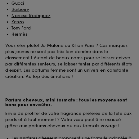
Gucci
Burberry
Narciso Rodriguez
Kenzo
Tom Ford
Hermès
Vous êtes plutôt Jo Malone ou Kilian Paris ? Ces marques
plus jeunes ne sont pas très loin derrière dans le
classement ! Autant de beaux noms pour se laisser enivrer
par différentes senteurs, se laisser tenter par différents états
d’esprit. Les parfums femme sont un univers en constante
création. Au top des émotions !
Parfum cheveux, mini formats : tous les moyens sont
bons pour envoûter.
Envie de profiter de votre fragrance préférée de la tête aux
pieds et à tout moment ? Votre vœu peut être exaucé
grâce aux parfums cheveux ou aux formats voyage !
Les
parfums cheveux
proposent une formule adaptée à