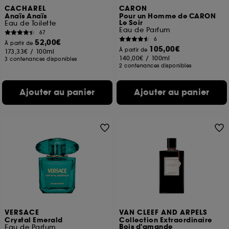
CACHAREL
CARON
Anaïs Anaïs
Pour un Homme de CARON
Le Soir
Eau de Toilette
Eau de Parfum
67
6
52,00€
À partir de
105,00€
À partir de
173,33€
/
100ml
140,00€
/
100ml
3 contenances disponibles
2 contenances disponibles
Ajouter au panier
Ajouter au panier
VERSACE
VAN CLEEF AND ARPELS
Crystal Emerald
Collection Extraordinaire
Bois d'amande
Eau de Parfum