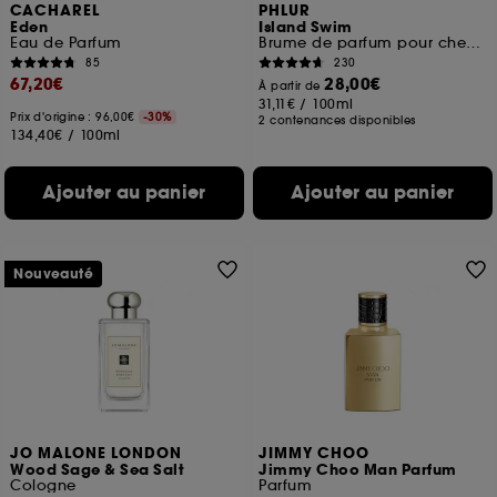
CACHAREL
PHLUR
Eden
Island Swim
Eau de Parfum
Brume de parfum pour cheveux et corps
85
230
67,20€
28,00€
À partir de
31,11€
/
100ml
Prix d'origine : 96,00€
-30%
2 contenances disponibles
134,40€
/
100ml
Ajouter au panier
Ajouter au panier
Nouveauté
JO MALONE LONDON
JIMMY CHOO
Wood Sage & Sea Salt
Jimmy Choo Man Parfum
Cologne
Parfum