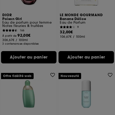
DIOR
LE MONDE GOURMAND
Poison Girl
Banane Délice
Eau de parfum pour femme
Eau de Parfum
Notes fleuries & fruitées
9
166
32,00€
92,00€
À partir de
106,67€
/
100ml
306,67€
/
100ml
3 contenances disponibles
Ajouter au panier
Ajouter au panier
Offre fidélité web
Nouveauté