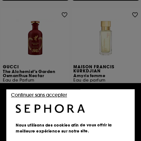
GUCCI
MAISON FRANCIS
KURKDJIAN
The Alchemist's Garden
Osmanthus Nectar
Amyris femme
Eau de Parfum
Eau de parfum
1
1
345,00€
124,00€
À partir de
Continuer sans accepter
345,00€
/
100ml
354,29€
/
100ml
3 contenances disponibles
Ajouter au panier
Ajouter au panier
Nous utilisons des cookies afin de vous offrir la
meilleure expérience sur notre site.