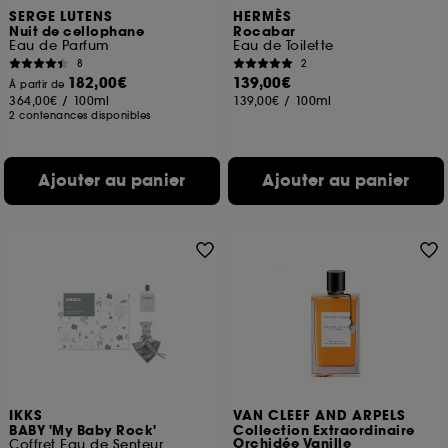
SERGE LUTENS
HERMÈS
Nuit de cellophane
Rocabar
Eau de Parfum
Eau de Toilette
8
2
182,00€
139,00€
À partir de
364,00€
/
100ml
139,00€
/
100ml
2 contenances disponibles
Ajouter au panier
Ajouter au panier
IKKS
VAN CLEEF AND ARPELS
BABY 'My Baby Rock'
Collection Extraordinaire
Orchidée Vanille
Coffret Eau de Senteur