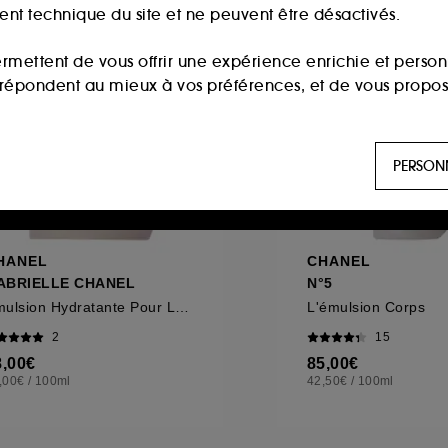
ment technique du site et ne peuvent être désactivés.
ermettent de vous offrir une expérience enrichie et per
i répondent au mieux à vos préférences, et de vous propo
ls sont utilisés pour vous présenter du contenu susceptible
PERSON
aux, sur la base des pages que vous avez consultées, de votr
 permettent de réaliser des statistiques de fréquentation et
HANEL
CHANEL
ABRIELLE CHANEL
N°5
Émulsion Hydratante Pour Le Corps
L'émulsion Corps
n ligne :
ils nous permettent de lutter notamment contre
2
15
8,00€
85,00€
,00€
/
100ml
42,50€
/
100ml
es permettant l’affichage et/ou la fourniture de certaines fo
de vous faire bénéficier de l’authentification prolongée vo
saisir à nouveau votre identifiant et mot de passe.