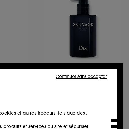
DIOR
tille
Sauvage
Continuer sans accepter
Gel douche parfumé pour le corps
Nettoyant et rafraîchissant
38
68,00€
27,20€
/
100ml
ookies et autres traceurs, tels que des :
produits et services du site et sécuriser