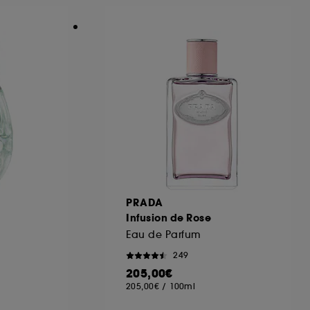
ous pouvez personnaliser vos choix concernant
cepter". Sephora pourra associer les
 personnelles collectées ou générées lors
ccepter". Voous pouvez à tout moment choisir
uez
ici
.
PRADA
Infusion de Rose
Eau de Parfum
249
205,00€
205,00€
/
100ml