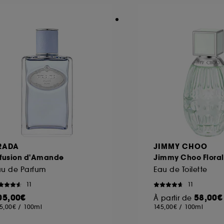
ôt et la lecture de ces traceurs requiert votre accord. V
rsonnaliser mes choix" ci-dessous ou décider de "tout ac
s Cookies, pour les finalités acceptées, avec les données
ur refuser tous les cookies, cliques sur "continuer sans a
tez obtenir plus d'information sur les cookies utilisés,
cliq
RADA
JIMMY CHOO
nfusion d'Amande
Jimmy Choo Floral
au de Parfum
Eau de Toilette
11
11
05,00€
58,00€
À partir de
5,00€
/
100ml
145,00€
/
100ml