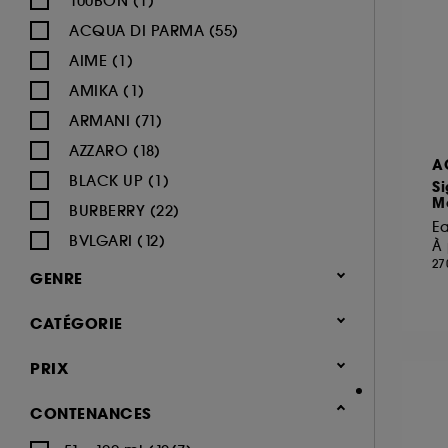
100BON (1)
ACQUA DI PARMA (55)
AIME (1)
AMIKA (1)
ARMANI (71)
AZZARO (18)
A
BLACK UP (1)
Si
Ma
BURBERRY (22)
E
BVLGARI (12)
À 
27
BY ROSIE JANE (2)
GENRE
CACHAREL (22)
Femme (1259)
CATÉGORIE
CALVIN KLEIN (16)
Homme (492)
CAROLINA HERRERA (20)
Parfum
PRIX
Mixte (405)
CARON (9)
Notes olfactives (2.144)
Enfant (34)
CONTENANCES
CARTIER (21)
Parfum floral (1.150)