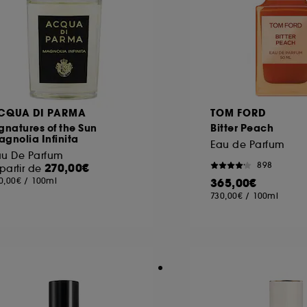
CQUA DI PARMA
TOM FORD
gnatures of the Sun
Bitter Peach
gnolia Infinita
Eau de Parfum
au De Parfum
898
270,00€
partir de
0,00€
/
100ml
365,00€
730,00€
/
100ml