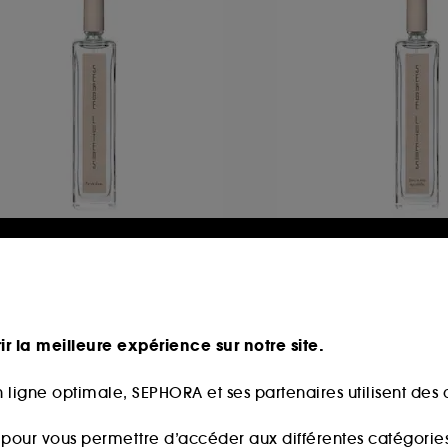
ERGE LUTENS
SERGE LUTENS
role d'eau
Dans le bleu qui pé
au de Parfum
Eau de Parfum
21
1
82,00€
182,00€
ir la meilleure expérience sur notre site.
2,00€
/
100ml
182,00€
/
100ml
 ligne optimale, SEPHORA et ses partenaires utilisent des c
s pour vous permettre d’accéder aux différentes catégories, 