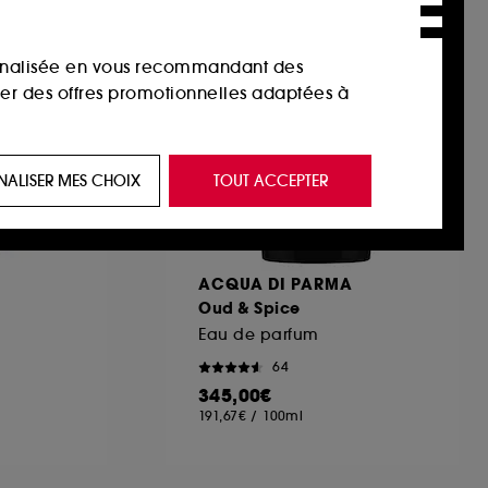
sonnalisée en vous recommandant des
ser des offres promotionnelles adaptées à
 de vous plaire via des publicités, y compris
NALISER MES CHOIX
TOUT ACCEPTER
e navigation, et de l'historique de vos
 de navigation sur notre site afin d’en
ACQUA DI PARMA
Oud & Spice
Eau de parfum
 les fraudes aux moyens de paiement et les
64
345,00€
191,67€
/
100ml
nctionnalités du site, tel que les cookies
us permettant d’accéder à votre compte lors