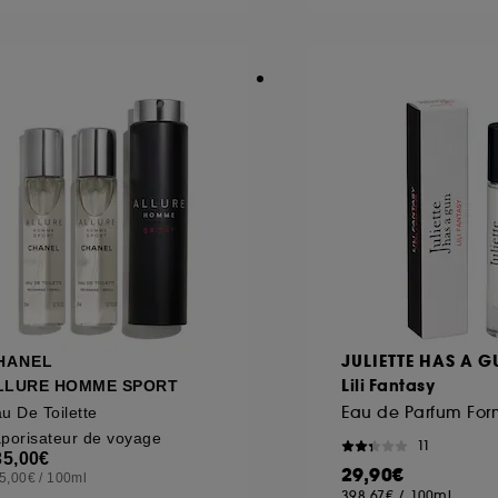
JULIETTE HAS A 
HANEL
Lili Fantasy
LLURE HOMME SPORT
u De Toilette
porisateur de voyage
11
35,00€
29,90€
5,00€
/
100ml
398,67€
/
100ml