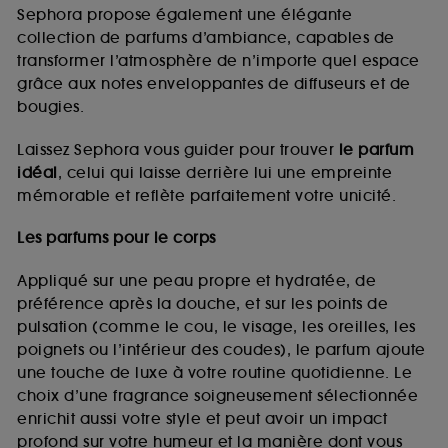
de vous plaire via des publicités, y compris sur des
Sephora propose également une élégante
sites tiers et sur les réseaux sociaux, sur la base
collection de parfums d’ambiance, capables de
des pages que vous avez consultées, de votre
transformer l’atmosphère de n’importe quel espace
navigation, et de l'historique de vos interactions.
grâce aux notes enveloppantes de diffuseurs et de
Cookies de mesure d’audience :
ils nous
bougies.
permettent de réaliser des statistiques de
fréquentation et de navigation sur notre site afin
Laissez Sephora vous guider pour trouver
le parfum
d’en améliorer la performance.
idéal
, celui qui laisse derrière lui une empreinte
Cookies de sécurisation des paiements en ligne :
mémorable et reflète parfaitement votre unicité.
ils nous permettent de lutter notamment contre les
fraudes aux moyens de paiement et les
Les parfums pour le corps
usurpations d’identité.
Appliqué sur une peau propre et hydratée, de
Cookies fonctionnels :
il s’agit de cookies
préférence après la douche, et sur les points de
permettant l’affichage et/ou la fourniture de
pulsation (comme le cou, le visage, les oreilles, les
certaines fonctionnalités du site, tel que les
cookies d’authentification qui sont utilisés afin de
poignets ou l’intérieur des coudes), le parfum ajoute
vous faire bénéficier de l’authentification
une touche de luxe à votre routine quotidienne. Le
prolongée vous permettant d’accéder à votre
choix d’une fragrance soigneusement sélectionnée
compte lors de votre prochaine visite sur le site
enrichit aussi votre style et peut avoir un impact
sans saisir à nouveau votre identifiant et mot de
profond sur votre humeur et la manière dont vous
passe.