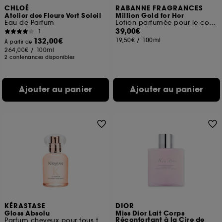
CHLOÉ
RABANNE FRAGRANCES
Atelier des Fleurs Vert Soleil
Million Gold for Her
Eau de Parfum
Lotion parfumée pour le corps
39,00€
1
132,00€
19,50€
/
100ml
À partir de
264,00€
/
100ml
2 contenances disponibles
Ajouter au panier
Ajouter au panier
KÉRASTASE
DIOR
Gloss Absolu
Miss Dior Lait Corps
Réconfortant à la Cire de
Parfum cheveux pour tous types de cheveux