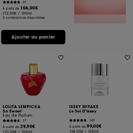
47
106,00€
À partir de
212,00€
/
100ml
2 contenances disponibles
Ajouter au panier
LOLITA LEMPICKA
ISSEY MIYAKE
So Sweet
Le Sel D'Issey
Eau de Parfum
149
27
99,00€
39,90€
À partir de
À partir de
198,00€
/
100ml
133,00€
/
100ml