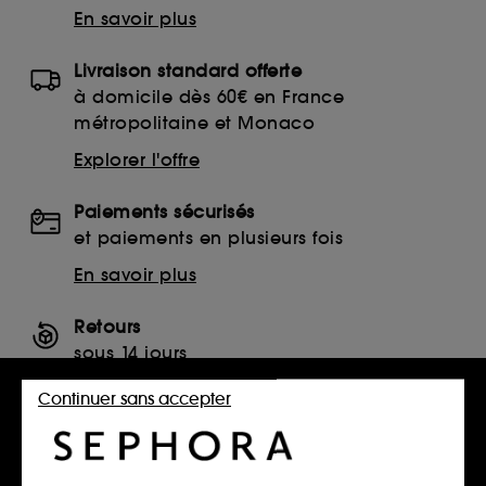
En savoir plus
Livraison standard offerte
à domicile dès 60€ en France
métropolitaine et Monaco
Explorer l'offre
Paiements sécurisés
et paiements en plusieurs fois
En savoir plus
Retours
sous 14 jours
Retourner mon article
Continuer sans accepter
SERVICES, CONTACT ET CONDITIONS DES OFFRES