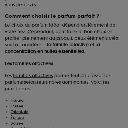
vous percevez.
Comment choisir le parfum parfait ?
A l'exception des cookies techniques, le dépôt et la
lecture de ces traceurs requiert votre accord. Vous
Le choix du parfum idéal dépend entièrement de
pouvez personnaliser vos choix concernant le dépôt
votre nez. Cependant, pour faire le bon choix et
de ces cookies grâce au bouton "personnaliser mes
profiter pleinement du produit, deux éléments clés
choix" ci-dessous ou décider de "tout accepter".
sont à considérer :
la famille olfactive
et
la
Sephora pourra associer les informations de
concentration en huiles essentielles
.
navigation collectées par ces Cookies, pour les
finalités acceptées, avec les données personnelles
collectées ou générées lors de votre activité en ligne
Les familles olfactives
ou en magasin. Pour refuser tous les cookies, cliques
sur "continuer sans accepter". Voous pouvez à tout
Les
familles olfactives
permettent de classer les
moment choisir de retirer votrte consentement. Si vous
parfums selon leurs notes dominantes. Voici les
souhaitez obtenir plus d'information sur les cookies
principales :
utilisés,
cliquez
ici
.
Florale
Fruitée
Orientale
Épicée
Boisée