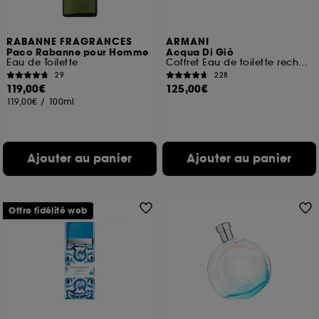
RABANNE FRAGRANCES
ARMANI
Paco Rabanne pour Homme
Acqua Di Giò
Eau de Toilette
Coffret Eau de toilette rechargeable pour homme
29
228
119,00€
125,00€
119,00€
/
100ml
Ajouter au panier
Ajouter au panier
Offre fidélité web