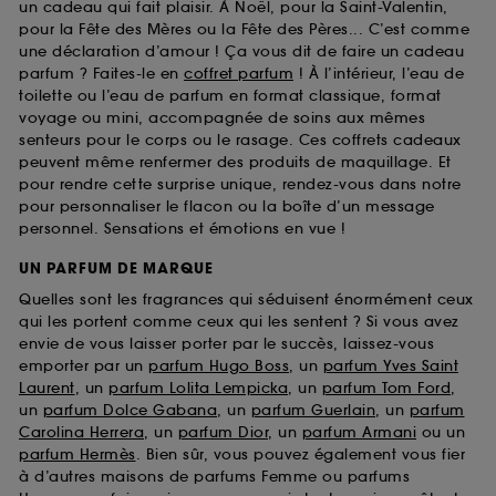
un cadeau qui fait plaisir. À Noël, pour la Saint-Valentin,
pour la Fête des Mères ou la Fête des Pères... C’est comme
une déclaration d’amour ! Ça vous dit de faire un cadeau
parfum ? Faites-le en
coffret parfum
! À l’intérieur, l’eau de
toilette ou l’eau de parfum en format classique, format
voyage ou mini, accompagnée de soins aux mêmes
senteurs pour le corps ou le rasage. Ces coffrets cadeaux
peuvent même renfermer des produits de maquillage. Et
pour rendre cette surprise unique, rendez-vous dans notre
pour personnaliser le flacon ou la boîte d’un message
personnel. Sensations et émotions en vue !
UN PARFUM DE MARQUE
Quelles sont les fragrances qui séduisent énormément ceux
qui les portent comme ceux qui les sentent ? Si vous avez
envie de vous laisser porter par le succès, laissez-vous
emporter par un
parfum Hugo Boss
, un
parfum Yves Saint
Laurent
, un
parfum Lolita Lempicka
, un
parfum Tom Ford
,
un
parfum Dolce Gabana
, un
parfum Guerlain
, un
parfum
Carolina Herrera
, un
parfum Dior
, un
parfum Armani
ou un
parfum Hermès
. Bien sûr, vous pouvez également vous fier
à d’autres maisons de parfums Femme ou parfums