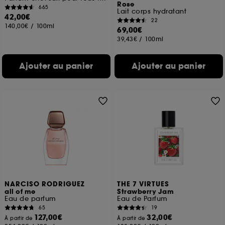
Rose
665
Lait corps hydratant
42,00€
22
140,00€
/
100ml
69,00€
39,43€
/
100ml
Ajouter au panier
Ajouter au panier
NARCISO RODRIGUEZ
THE 7 VIRTUES
all of me
Strawberry Jam
Eau de parfum
Eau de Parfum
65
19
127,00€
32,00€
À partir de
À partir de