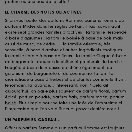
parfum ou une eau de toilette !
LE CHARME DES NOTES OLFACTIVES
Si on veut parler des parfums Homme, parfums Femme ou
parfums Mixtes dans les règles de l’art, il faut savoir qu’il
existe sept grandes familles olfactives : la famille Hespéridé
à base d’agrumes ; la famille boisée à base de bois mais
aussi de musc, de cèdre... ; la famille orientale, très
sensuelle, à base d’ambre et autres ingrédients exotiques ;
la famille florale à base de fleurs ; la famille Chypre à base
de bergamote, mousse de chêne et patchouli ; la famille
Fougère à base de mousse de chêne également, de
géranium, de bergamote et de coumarine, la famille
aromatique à base d’herbes et de plantes comme le thym,
le romarin, la lavande... Intéressant, non ? Cela dit,
aujourd’hui, on parle plus souvent de
parfum floral
,
parfum
épicé
,
parfum poudré
,
parfum frais
,
parfum marin
,
parfum
boisé
. Plus simple pour se faire une idée de l’empreinte et
l’impression que l’on va diffuser et graver derrière nous !
UN PARFUM EN CADEAU...
Offrir un parfum Femme ou un parfum Homme est toujours