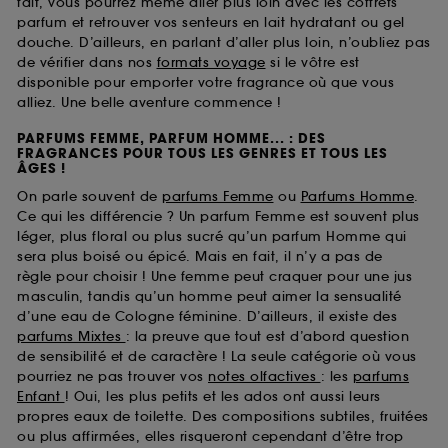
fait, vous pourrez même aller plus loin avec les coffrets
parfum et retrouver vos senteurs en lait hydratant ou gel
douche. D’ailleurs, en parlant d’aller plus loin, n’oubliez pas
de vérifier dans nos
formats voyage
si le vôtre est
disponible pour emporter votre fragrance où que vous
alliez. Une belle aventure commence !
PARFUMS FEMME, PARFUM HOMME... : DES
FRAGRANCES POUR TOUS LES GENRES ET TOUS LES
ÂGES !
On parle souvent de
parfums Femme
ou
Parfums Homme
.
Ce qui les différencie ? Un parfum Femme est souvent plus
léger, plus floral ou plus sucré qu’un parfum Homme qui
sera plus boisé ou épicé. Mais en fait, il n’y a pas de
règle pour choisir ! Une femme peut craquer pour une jus
masculin, tandis qu’un homme peut aimer la sensualité
d’une eau de Cologne féminine. D’ailleurs, il existe des
parfums Mixtes
: la preuve que tout est d’abord question
de sensibilité et de caractère ! La seule catégorie où vous
pourriez ne pas trouver vos
notes olfactives
: les
parfums
Enfant
! Oui, les plus petits et les ados ont aussi leurs
propres eaux de toilette. Des compositions subtiles, fruitées
ou plus affirmées, elles risqueront cependant d’être trop