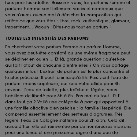
funs pour les adultes. Rassurez-vous, les parfums Femme et
parfums Homme sont tellement variés et nombreux que
vous n’aurez aucun mal à dénicher la composition qui
reflète ce que vous êtes : libre, rock, authentique, glamour,
impertinent... Waouh ! Dites-nous tout en parfum !
TOUTES LES INTENSITÉS DES PARFUMS
En cherchant votre parfum Femme ou parfum Homme,
vous avez peut-être constaté qu’une même fragrance peut
se décliner en ou en ... Et là, grande question : qu’est-ce
qui fait l’atout de chacune d’entre elles ? On vous partage
quelques infos ! L’extrait de parfum est le plus concentré et
le plus précieux. Il peut tenir jusqu’à 8h. Puis vient l’eau de
parfum, moins capiteuse, qui sera votre alliée pour 4h
environ. L’eau de toilette, plus fraîche et légère, vous
habillera de liberté pour 3h à 5h. Pas mal du tout ! Et l’
dans tout ça ? Voilà une catégorie à part qui appartient à
une famille olfactive bien précise : la famille Hespéridé. Elle
comprend essentiellement des senteurs d'agrumes. Très
légère, l’eau de Cologne s’affirme pour 2h à 3h. Cela dit,
aujourd’hui, elle est réinventée par de nombreuses maisons
pour une tenue et une puissance digne d’une eau de