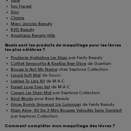
Tarte
Too Faced
Dior
Clarins
Marc Jacobs Beauty
KVD Beauty
Anastasia Beverly Hills
Quels sont les produits de maquillage pour les lèvres
les plus célèbres ?
Poutsicle Hydrating Lip Stain
par Fenty Beauty
Coffret Terracotta & KissKiss Bee Glow
de Guerlain
Rouge Is Not My Name
chez Sephora Collection
Liquid Soft Mat
de Gucci
Lashes To Lips Kit
de M·A·C
Purest Love Ever Set
de M·A·C
Cream Lip Stain Mat
par Sephora Collection
Kind Words
pour Rare Beauty
Gloss Bomb Universal Lip Luminizer
de Fenty Beauty
Stain Alive, Kit De 3 Mini Rouges Veloutés Sans Transfert
par Sephora Collection
Comment compléter mon maquillage des lèvres ?