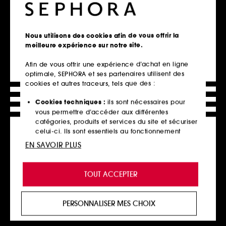
Exclu
Nous utilisons des cookies afin de vous offrir la
meilleure expérience sur notre site.
Afin de vous offrir une expérience d’achat en ligne
optimale, SEPHORA et ses partenaires utilisent des
cookies et autres traceurs, tels que des :
TARTE
MAKEUP BY MARIO
Lights, Camera, Lashes™ 4-
Master Mattes® Liquid Liner
In-1
Eyeliner liquide
Cookies techniques :
ils sont nécessaires pour
Mascara platine volumisant et fortifiant
230
vous permettre d’accéder aux différentes
164
29,00€
catégories, produits et services du site et sécuriser
31,00€
celui-ci. Ils sont essentiels au fonctionnement
technique du site et ne peuvent être désactivés.
EN SAVOIR PLUS
Cookies de personnalisation :
ils nous permettent
Ajouter au panier
Ajouter au panier
de vous offrir une expérience enrichie et
TOUT ACCEPTER
personnalisée en vous recommandant des
produits, des services et des contenus qui
répondent au mieux à vos préférences, et de vous
PERSONNALISER MES CHOIX
proposer des offres promotionnelles adaptées à
votre profil.