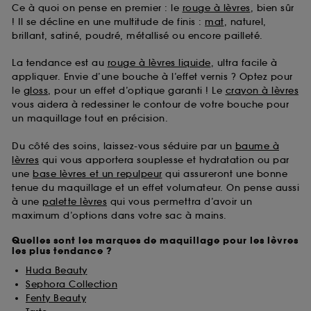
Ce à quoi on pense en premier : le
rouge à lèvres
, bien sûr
! Il se décline en une multitude de finis :
mat
, naturel,
brillant, satiné, poudré, métallisé ou encore pailleté.
La tendance est au
rouge à lèvres liquide
, ultra facile à
appliquer. Envie d’une bouche à l’effet vernis ? Optez pour
le
gloss
, pour un effet d’optique garanti ! Le
crayon à lèvres
vous aidera à redessiner le contour de votre bouche pour
un maquillage tout en précision.
Du côté des soins, laissez-vous séduire par un
baume à
lèvres
qui vous apportera souplesse et hydratation ou par
une
base lèvres et un repulpeur
qui assureront une bonne
tenue du maquillage et un effet volumateur. On pense aussi
à une
palette lèvres
qui vous permettra d’avoir un
maximum d’options dans votre sac à mains.
Quelles sont les marques de maquillage pour les lèvres
les plus tendance ?
Huda Beauty
Sephora Collection
Fenty Beauty