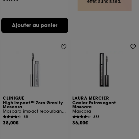
effet sunkissed.
Ajouter au panier
CLINIQUE
LAURA MERCIER
High Impact™ Zero Gravity
Caviar Extravagant
Mascara
Mascara
Mascara impact recourbant optimal
Mascara
85
388
38,00€
36,00€