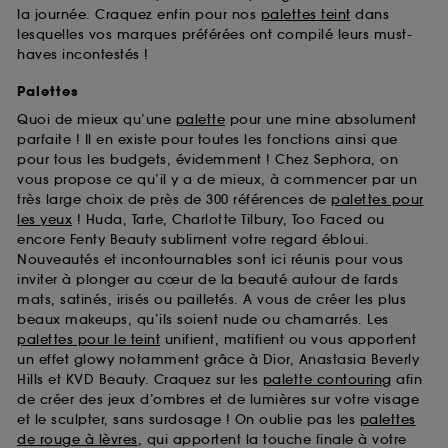
la journée. Craquez enfin pour nos
palettes teint
dans
lesquelles vos marques préférées ont compilé leurs must-
haves incontestés !
Palettes
Quoi de mieux qu’une
palette
pour une mine absolument
parfaite ! Il en existe pour toutes les fonctions ainsi que
pour tous les budgets, évidemment ! Chez Sephora, on
vous propose ce qu’il y a de mieux, à commencer par un
très large choix de près de 300 références de
palettes pour
les yeux
! Huda, Tarte, Charlotte Tilbury, Too Faced ou
encore Fenty Beauty subliment votre regard ébloui.
Nouveautés et incontournables sont ici réunis pour vous
inviter à plonger au cœur de la beauté autour de fards
mats, satinés, irisés ou pailletés. A vous de créer les plus
beaux makeups, qu’ils soient nude ou chamarrés. Les
palettes pour le teint
unifient, matifient ou vous apportent
un effet glowy notamment grâce à Dior, Anastasia Beverly
Hills et KVD Beauty. Craquez sur les
palette contouring
afin
de créer des jeux d’ombres et de lumières sur votre visage
et le sculpter, sans surdosage ! On oublie pas les
palettes
de rouge à lèvres
, qui apportent la touche finale à votre