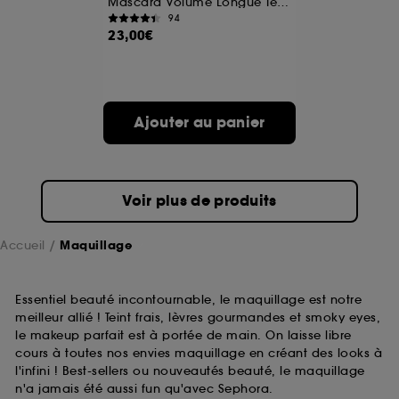
Mascara Volume Longue Tenue Format Voyage
94
23,00€
A l'exception des cookies techniques, le dépôt et la
lecture de ces traceurs requiert votre accord. Vous
pouvez personnaliser vos choix concernant le dépôt
de ces cookies grâce au bouton "personnaliser mes
choix" ci-dessous ou décider de "tout accepter".
Ajouter au panier
Sephora pourra associer les informations de
navigation collectées par ces Cookies, pour les
finalités acceptées, avec les données personnelles
collectées ou générées lors de votre activité en ligne
ou en magasin. Pour refuser tous les cookies, cliques
Voir plus de produits
sur "continuer sans accepter". Voous pouvez à tout
moment choisir de retirer votrte consentement. Si vous
souhaitez obtenir plus d'information sur les cookies
Accueil
Maquillage
utilisés,
cliquez
ici
.
Essentiel beauté incontournable, le maquillage est notre
meilleur allié ! Teint frais, lèvres gourmandes et smoky eyes,
le makeup parfait est à portée de main. On laisse libre
cours à toutes nos envies maquillage en créant des looks à
l'infini ! Best-sellers ou nouveautés beauté, le maquillage
n'a jamais été aussi fun qu'avec Sephora.