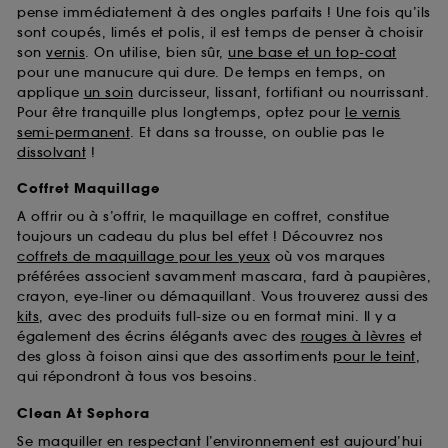
pense immédiatement à des ongles parfaits ! Une fois qu’ils
sont coupés, limés et polis, il est temps de penser à choisir
son
vernis
. On utilise, bien sûr,
une base et un top-coat
pour une manucure qui dure. De temps en temps, on
applique
un soin
durcisseur, lissant, fortifiant ou nourrissant.
Pour être tranquille plus longtemps, optez pour
le vernis
semi-permanent
. Et dans sa trousse, on oublie pas le
dissolvant
!
Coffret Maquillage
A offrir ou à s’offrir, le maquillage en coffret, constitue
toujours un cadeau du plus bel effet ! Découvrez nos
coffrets de maquillage pour les yeux
où vos marques
préférées associent savamment mascara, fard à paupières,
crayon, eye-liner ou démaquillant. Vous trouverez aussi des
kits
, avec des produits full-size ou en format mini. Il y a
également des écrins élégants avec des
rouges à lèvres
et
des gloss à foison ainsi que des assortiments
pour le teint
,
qui répondront à tous vos besoins.
Clean At Sephora
Se maquiller en respectant l’environnement est aujourd’hui