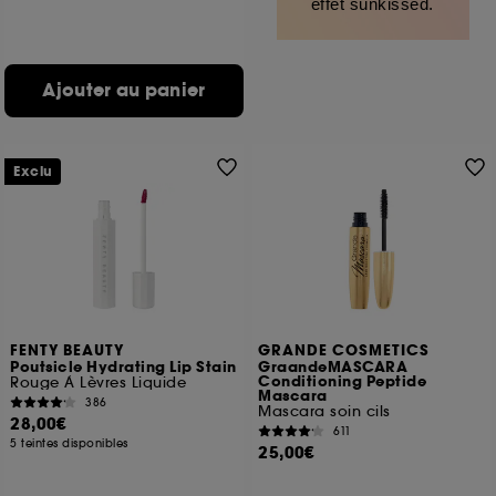
effet sunkissed.
Ajouter au panier
Exclu
FENTY BEAUTY
GRANDE COSMETICS
Poutsicle Hydrating Lip Stain
GraandeMASCARA
Conditioning Peptide
Rouge À Lèvres Liquide
Mascara
386
Mascara soin cils
28,00€
611
5 teintes disponibles
25,00€