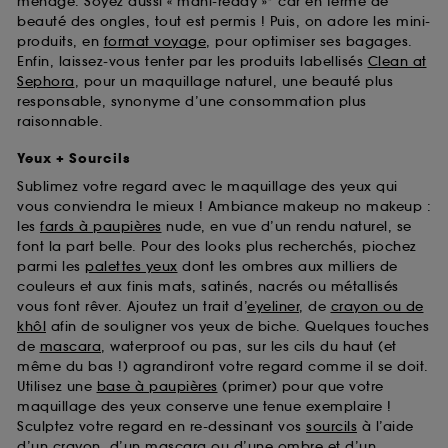
ménage. Soyez aussi « mani-ready »* car en terme de
beauté des ongles, tout est permis ! Puis, on adore les mini-
produits, en
format voyage
, pour optimiser ses bagages.
Enfin, laissez-vous tenter par les produits labellisés
Clean at
Sephora
, pour un maquillage naturel, une beauté plus
responsable, synonyme d’une consommation plus
raisonnable.
Yeux + Sourcils
Sublimez votre regard avec le maquillage des yeux qui
vous conviendra le mieux ! Ambiance makeup no makeup :
les
fards à paupières
nude, en vue d’un rendu naturel, se
font la part belle. Pour des looks plus recherchés, piochez
parmi les
palettes yeux
dont les ombres aux milliers de
couleurs et aux finis mats, satinés, nacrés ou métallisés
vous font rêver. Ajoutez un trait d’
eyeliner
, de
crayon ou de
khôl
afin de souligner vos yeux de biche. Quelques touches
de
mascara
, waterproof ou pas, sur les cils du haut (et
même du bas !) agrandiront votre regard comme il se doit.
Utilisez une
base à paupières
(primer) pour que votre
maquillage des yeux conserve une tenue exemplaire !
Sculptez votre regard en re-dessinant vos
sourcils
à l’aide
d’un crayon, d’un mascara ou d’une ombre et d’un