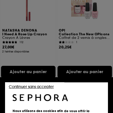
NATASHA DENONA
OPI
I Need A Rose Lip Crayon
Collection The New OPIcons
Crayon À Lèvres
Coffret de 2 vernis à ongles tenue jusqu'à 7 jours
112
1
27,00€
20,25€
2 teintes disponibles
Ajouter au panier
Ajouter au panier
Continuer sans accepter
Clean at Sephora
Exclu
Nous utilisons des cookies afin de vous offrir la