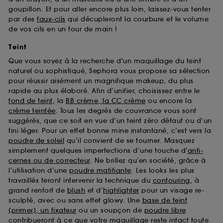
goupillon. Et pour aller encore plus loin, laissez-vous tenter
par des
faux-cils
qui décupleront la courbure et le volume
de vos cils en un tour de main !
Teint
Que vous soyez à la recherche d'un maquillage du teint
naturel ou sophistiqué, Sephora vous propose sa sélection
pour réussir aisément un magnifique makeup, du plus
rapide au plus élaboré. Afin d’unifier, choisissez entre le
fond de teint
, la
BB crème, la CC crème
ou encore la
crème teintée
. Tous les degrés de couvrance vous sont
suggérés, que ce soit en vue d’un teint zéro défaut ou d’un
fini léger. Pour un effet bonne mine instantané, c’est vers la
poudre de soleil
qu’il convient de se tourner. Masquez
simplement quelques imperfections d’une touche d’
anti-
cernes ou de correcteur
. Ne brillez qu’en société, grâce à
l’utilisation d’une
poudre matifiante
. Les looks les plus
travaillés feront intervenir la technique du
contouring
, à
grand renfort de
blush
et d’
highlighter
pour un visage re-
sculpté, avec ou sans effet glowy. Une
base de teint
(primer), un fixateur
ou un soupçon de
poudre libre
contribueront à ce que votre maquillage reste intact toute