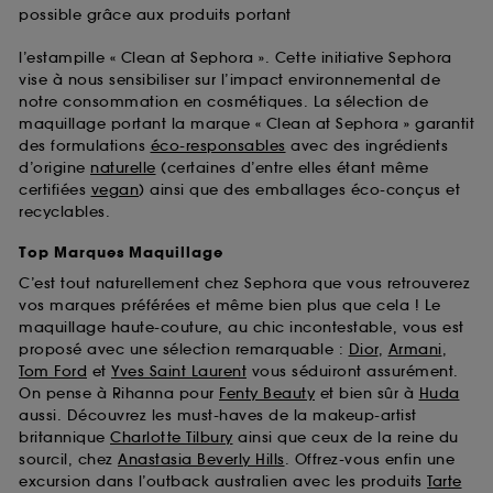
possible grâce aux produits portant
l’estampille « Clean at Sephora ». Cette initiative Sephora
vise à nous sensibiliser sur l’impact environnemental de
notre consommation en cosmétiques. La sélection de
maquillage portant la marque « Clean at Sephora » garantit
des formulations
éco-responsables
avec des ingrédients
d’origine
naturelle
(certaines d’entre elles étant même
certifiées
vegan
) ainsi que des emballages éco-conçus et
recyclables.
Top Marques Maquillage
C’est tout naturellement chez Sephora que vous retrouverez
vos marques préférées et même bien plus que cela ! Le
maquillage haute-couture, au chic incontestable, vous est
proposé avec une sélection remarquable :
Dior
,
Armani
,
Tom Ford
et
Yves Saint Laurent
vous séduiront assurément.
On pense à Rihanna pour
Fenty Beauty
et bien sûr à
Huda
aussi. Découvrez les must-haves de la makeup-artist
britannique
Charlotte Tilbury
ainsi que ceux de la reine du
sourcil, chez
Anastasia Beverly Hills
. Offrez-vous enfin une
excursion dans l’outback australien avec les produits
Tarte