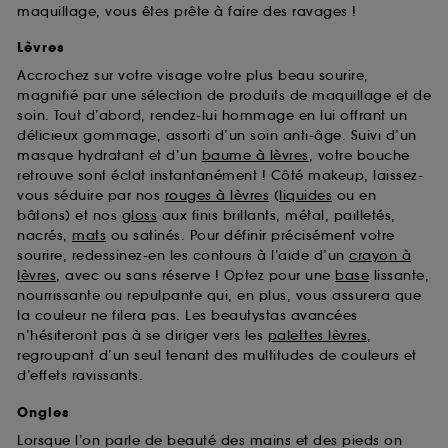
maquillage, vous êtes prête à faire des ravages !
Lèvres
Accrochez sur votre visage votre plus beau sourire,
magnifié par une sélection de produits de maquillage et de
soin. Tout d’abord, rendez-lui hommage en lui offrant un
délicieux gommage, assorti d’un soin anti-âge. Suivi d’un
masque hydratant et d’un
baume à lèvres
, votre bouche
retrouve sont éclat instantanément ! Côté makeup, laissez-
vous séduire par nos
rouges à lèvres
(
liquides
ou en
bâtons) et nos
gloss
aux finis brillants, métal, pailletés,
nacrés,
mats
ou satinés. Pour définir précisément votre
sourire, redessinez-en les contours à l’aide d’un
crayon à
lèvres
, avec ou sans réserve ! Optez pour une
base
lissante,
nourrissante ou repulpante qui, en plus, vous assurera que
la couleur ne filera pas. Les beautystas avancées
n’hésiteront pas à se diriger vers les
palettes lèvres
,
regroupant d’un seul tenant des multitudes de couleurs et
d’effets ravissants.
Ongles
Lorsque l’on parle de beauté des mains et des pieds on