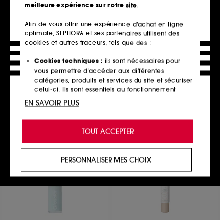
meilleure expérience sur notre site.
Afin de vous offrir une expérience d’achat en ligne
optimale, SEPHORA et ses partenaires utilisent des
KOSAS
FRESH
Brush
Sugar Tinted Lip Treatment
cookies et autres traceurs, tels que des :
Pinceau pour le maquillage visage
Baume à lèvres hydratant teinté
8
401
Cookies techniques :
ils sont nécessaires pour
24,00€
24,00€
vous permettre d’accéder aux différentes
12 teintes disponibles
catégories, produits et services du site et sécuriser
celui-ci. Ils sont essentiels au fonctionnement
technique du site et ne peuvent être désactivés.
EN SAVOIR PLUS
Ajouter au panier
Ajouter au panier
Cookies de personnalisation :
ils nous permettent
de vous offrir une expérience enrichie et
TOUT ACCEPTER
personnalisée en vous recommandant des
produits, des services et des contenus qui
répondent au mieux à vos préférences, et de vous
PERSONNALISER MES CHOIX
proposer des offres promotionnelles adaptées à
votre profil.
Cookies réseaux sociaux et publicité :
ils sont
utilisés pour vous présenter du contenu susceptible
de vous plaire via des publicités, y compris sur des
sites tiers et sur les réseaux sociaux, sur la base