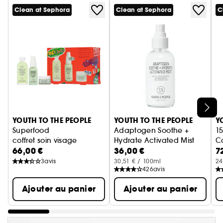
Clean at Sephora
Clean at Sephora
C
Ignorer le carrousel produits
YOUTH TO THE PEOPLE
YOUTH TO THE PEOPLE
Y
Superfood
Adaptogen Soothe +
1
coffret soin visage
Hydrate Activated Mist
C
66,00 €
36,00 €
7
Brume Visage Apaisante
S
3
avis
30,51 € / 100ml
24
426
avis
Ajouter au panier
Ajouter au panier