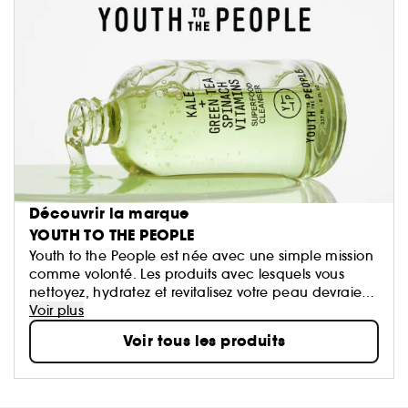
Découvrir la marque
YOUTH TO THE PEOPLE
Youth to the People est née avec une simple mission
comme volonté. Les produits avec lesquels vous
nettoyez, hydratez et revitalisez votre peau devraient
être aussi naturels et riches que ceux présents dans
Voir plus
votre corps. La marque combine science
Voir tous les produits
et aliments, formulations précises et personnalisées.