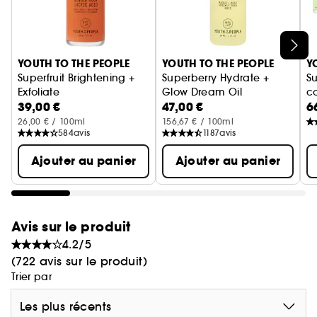
Ignorer le carrousel produits
YOUTH TO THE PEOPLE
YOUTH TO THE PEOPLE
Y
Superfruit Brightening +
Superberry Hydrate +
S
Exfoliate
Glow Dream Oil
co
39,00 €
47,00 €
6
Papaya + Vitamin C
Huile visage hydratante
26,00 € / 100ml
156,67 € / 100ml
584
avis
1187
avis
Ajouter au panier
Ajouter au panier
Avis sur le produit
4.2/5
(722 avis sur le produit)
Trier par
Les plus récents