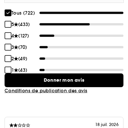
Tous (722)
5
(433)
4
(127)
3
(70)
2
(49)
1
(43)
Donner mon avis
Conditions de publication des avis
18 juil. 2026