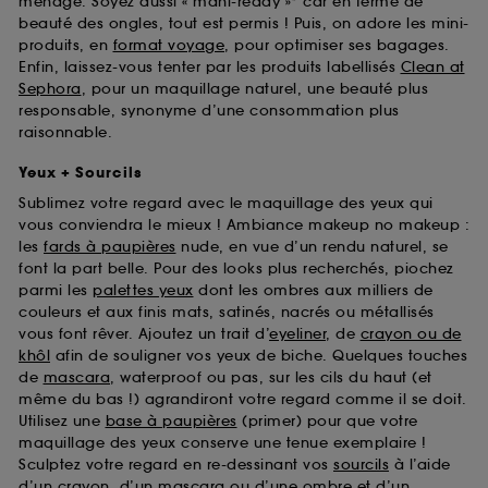
ménage. Soyez aussi « mani-ready »* car en terme de
beauté des ongles, tout est permis ! Puis, on adore les mini-
produits, en
format voyage
, pour optimiser ses bagages.
Enfin, laissez-vous tenter par les produits labellisés
Clean at
Sephora
, pour un maquillage naturel, une beauté plus
responsable, synonyme d’une consommation plus
raisonnable.
Yeux + Sourcils
Sublimez votre regard avec le maquillage des yeux qui
vous conviendra le mieux ! Ambiance makeup no makeup :
les
fards à paupières
nude, en vue d’un rendu naturel, se
font la part belle. Pour des looks plus recherchés, piochez
parmi les
palettes yeux
dont les ombres aux milliers de
couleurs et aux finis mats, satinés, nacrés ou métallisés
vous font rêver. Ajoutez un trait d’
eyeliner
, de
crayon ou de
khôl
afin de souligner vos yeux de biche. Quelques touches
de
mascara
, waterproof ou pas, sur les cils du haut (et
même du bas !) agrandiront votre regard comme il se doit.
Utilisez une
base à paupières
(primer) pour que votre
maquillage des yeux conserve une tenue exemplaire !
Sculptez votre regard en re-dessinant vos
sourcils
à l’aide
d’un crayon, d’un mascara ou d’une ombre et d’un