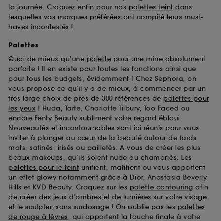
la journée. Craquez enfin pour nos
palettes teint
dans
lesquelles vos marques préférées ont compilé leurs must-
haves incontestés !
Palettes
Quoi de mieux qu’une
palette
pour une mine absolument
parfaite ! Il en existe pour toutes les fonctions ainsi que
pour tous les budgets, évidemment ! Chez Sephora, on
vous propose ce qu’il y a de mieux, à commencer par un
très large choix de près de 300 références de
palettes pour
les yeux
! Huda, Tarte, Charlotte Tilbury, Too Faced ou
encore Fenty Beauty subliment votre regard ébloui.
Nouveautés et incontournables sont ici réunis pour vous
inviter à plonger au cœur de la beauté autour de fards
mats, satinés, irisés ou pailletés. A vous de créer les plus
beaux makeups, qu’ils soient nude ou chamarrés. Les
palettes pour le teint
unifient, matifient ou vous apportent
un effet glowy notamment grâce à Dior, Anastasia Beverly
Hills et KVD Beauty. Craquez sur les
palette contouring
afin
de créer des jeux d’ombres et de lumières sur votre visage
et le sculpter, sans surdosage ! On oublie pas les
palettes
de rouge à lèvres
, qui apportent la touche finale à votre