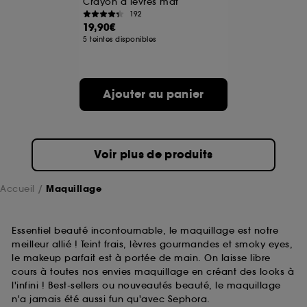
Crayon à lèvres mat
192
19,90€
A l'exception des cookies techniques, le dépôt et la
5 teintes disponibles
lecture de ces traceurs requiert votre accord. Vous
pouvez personnaliser vos choix concernant le dépôt
de ces cookies grâce au bouton "personnaliser mes
choix" ci-dessous ou décider de "tout accepter".
Ajouter au panier
Sephora pourra associer les informations de
navigation collectées par ces Cookies, pour les
finalités acceptées, avec les données personnelles
collectées ou générées lors de votre activité en ligne
ou en magasin. Pour refuser tous les cookies, cliques
Voir plus de produits
sur "continuer sans accepter". Voous pouvez à tout
moment choisir de retirer votrte consentement. Si vous
souhaitez obtenir plus d'information sur les cookies
Accueil
Maquillage
utilisés,
cliquez
ici
.
Essentiel beauté incontournable, le maquillage est notre
meilleur allié ! Teint frais, lèvres gourmandes et smoky eyes,
le makeup parfait est à portée de main. On laisse libre
cours à toutes nos envies maquillage en créant des looks à
l'infini ! Best-sellers ou nouveautés beauté, le maquillage
n'a jamais été aussi fun qu'avec Sephora.