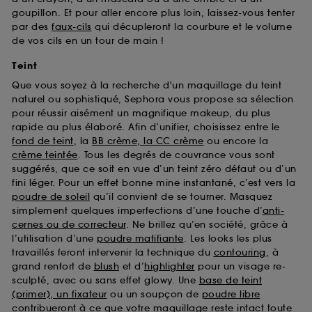
goupillon. Et pour aller encore plus loin, laissez-vous tenter
par des
faux-cils
qui décupleront la courbure et le volume
de vos cils en un tour de main !
Teint
Que vous soyez à la recherche d'un maquillage du teint
naturel ou sophistiqué, Sephora vous propose sa sélection
pour réussir aisément un magnifique makeup, du plus
rapide au plus élaboré. Afin d’unifier, choisissez entre le
fond de teint
, la
BB crème, la CC crème
ou encore la
crème teintée
. Tous les degrés de couvrance vous sont
suggérés, que ce soit en vue d’un teint zéro défaut ou d’un
fini léger. Pour un effet bonne mine instantané, c’est vers la
poudre de soleil
qu’il convient de se tourner. Masquez
simplement quelques imperfections d’une touche d’
anti-
cernes ou de correcteur
. Ne brillez qu’en société, grâce à
l’utilisation d’une
poudre matifiante
. Les looks les plus
travaillés feront intervenir la technique du
contouring
, à
grand renfort de
blush
et d’
highlighter
pour un visage re-
sculpté, avec ou sans effet glowy. Une
base de teint
(primer), un fixateur
ou un soupçon de
poudre libre
contribueront à ce que votre maquillage reste intact toute