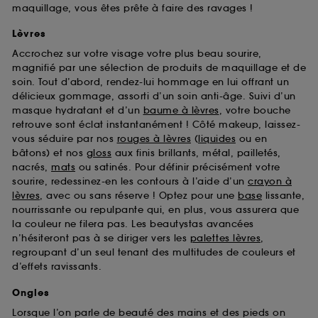
maquillage, vous êtes prête à faire des ravages !
Lèvres
Accrochez sur votre visage votre plus beau sourire,
magnifié par une sélection de produits de maquillage et de
soin. Tout d’abord, rendez-lui hommage en lui offrant un
délicieux gommage, assorti d’un soin anti-âge. Suivi d’un
masque hydratant et d’un
baume à lèvres
, votre bouche
retrouve sont éclat instantanément ! Côté makeup, laissez-
vous séduire par nos
rouges à lèvres
(
liquides
ou en
bâtons) et nos
gloss
aux finis brillants, métal, pailletés,
nacrés,
mats
ou satinés. Pour définir précisément votre
sourire, redessinez-en les contours à l’aide d’un
crayon à
lèvres
, avec ou sans réserve ! Optez pour une
base
lissante,
nourrissante ou repulpante qui, en plus, vous assurera que
la couleur ne filera pas. Les beautystas avancées
n’hésiteront pas à se diriger vers les
palettes lèvres
,
regroupant d’un seul tenant des multitudes de couleurs et
d’effets ravissants.
Ongles
Lorsque l’on parle de beauté des mains et des pieds on