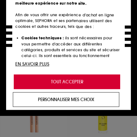
meilleure expérience sur notre site.
Afin de vous offrir une expérience d’achat en ligne
optimale, SEPHORA et ses partenaires utilisent des
NARS
TARTE
Afterglow Lipshine
tartelette™ amazonian clay
cookies et autres traceurs, tels que des :
matte
Gloss à lèvres hydratant
Palette d’ombres a paupières aux tons froids
270
Cookies techniques :
ils sont nécessaires pour
2269
32,00€
À partir de
vous permettre d’accéder aux différentes
45,00€
7 teintes disponibles
catégories, produits et services du site et sécuriser
celui-ci. Ils sont essentiels au fonctionnement
technique du site et ne peuvent être désactivés.
EN SAVOIR PLUS
Ajouter au panier
Ajouter au panier
Cookies de personnalisation :
ils nous permettent
de vous offrir une expérience enrichie et
TOUT ACCEPTER
personnalisée en vous recommandant des
produits, des services et des contenus qui
répondent au mieux à vos préférences, et de vous
PERSONNALISER MES CHOIX
proposer des offres promotionnelles adaptées à
votre profil.
Cookies réseaux sociaux et publicité :
ils sont
utilisés pour vous présenter du contenu susceptible
de vous plaire via des publicités, y compris sur des
sites tiers et sur les réseaux sociaux, sur la base