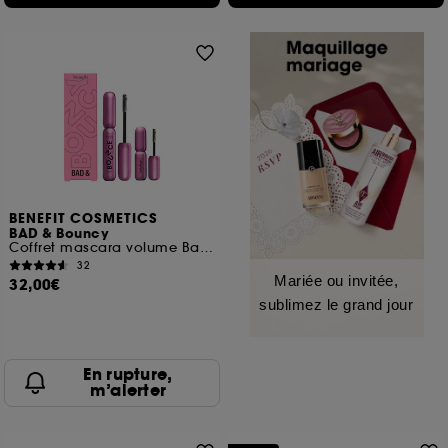
BENEFIT COSMETICS
BAD & Bouncy
Coffret mascara volume Badgal Bounce avec un mini gratuit
32
Mariée ou invitée,
32,00€
sublimez le grand jour
En rupture,
m’alerter