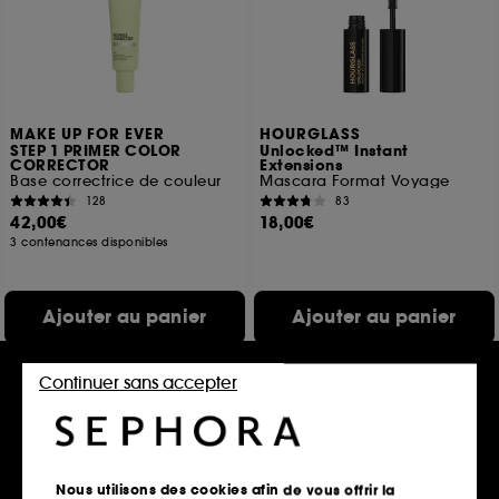
MAKE UP FOR EVER
HOURGLASS
STEP 1 PRIMER COLOR
Unlocked™ Instant
CORRECTOR
Extensions
Base correctrice de couleur
Mascara Format Voyage
128
83
42,00€
18,00€
3 contenances disponibles
Ajouter au panier
Ajouter au panier
Continuer sans accepter
Nous utilisons des cookies afin de vous offrir la