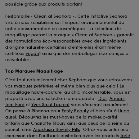
possible grâce aux produits portant
l’estampille « Clean at Sephora ». Cette initiative Sephora
vise à nous sensibiliser sur l’impact environnemental de
notre consommation en cosmétiques. La sélection de
maquillage portant la marque « Clean at Sephora » garantit
des formulations
éco-responsables
avec des ingrédients
d’origine
naturelle
(certaines d’entre elles étant même
certifiées
vegan
) ainsi que des emballages éco-conçus et
recyclables.
Top Marques Maquillage
C’est tout naturellement chez Sephora que vous retrouverez
vos marques préférées et même bien plus que cela ! Le
maquillage haute-couture, au chic incontestable, vous est
proposé avec une sélection remarquable :
Dior
,
Armani
,
Tom Ford
et
Yves Saint Laurent
vous séduiront assurément.
On pense à Rihanna pour
Fenty Beauty
et bien sûr à
Huda
aussi. Découvrez les must-haves de la makeup-artist
britannique
Charlotte Tilbury
ainsi que ceux de la reine du
sourcil, chez
Anastasia Beverly Hills
. Offrez-vous enfin une
excursion dans l’outback australien avec les produits
Tarte