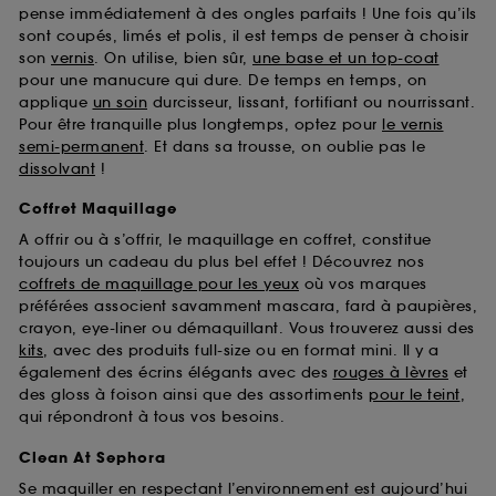
pense immédiatement à des ongles parfaits ! Une fois qu’ils
sont coupés, limés et polis, il est temps de penser à choisir
son
vernis
. On utilise, bien sûr,
une base et un top-coat
pour une manucure qui dure. De temps en temps, on
applique
un soin
durcisseur, lissant, fortifiant ou nourrissant.
Pour être tranquille plus longtemps, optez pour
le vernis
semi-permanent
. Et dans sa trousse, on oublie pas le
dissolvant
!
Coffret Maquillage
A offrir ou à s’offrir, le maquillage en coffret, constitue
toujours un cadeau du plus bel effet ! Découvrez nos
coffrets de maquillage pour les yeux
où vos marques
préférées associent savamment mascara, fard à paupières,
crayon, eye-liner ou démaquillant. Vous trouverez aussi des
kits
, avec des produits full-size ou en format mini. Il y a
également des écrins élégants avec des
rouges à lèvres
et
des gloss à foison ainsi que des assortiments
pour le teint
,
qui répondront à tous vos besoins.
Clean At Sephora
Se maquiller en respectant l’environnement est aujourd’hui