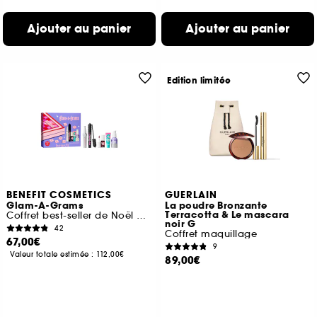
Ajouter au panier
Ajouter au panier
Edition limitée
BENEFIT COSMETICS
GUERLAIN
Glam-A-Grams
La poudre Bronzante
Terracotta & Le mascara
Coffret best-seller de Noël maquillage et soins
noir G
42
Coffret maquillage
67,00€
9
Valeur totale estimée :
112,00€
89,00€