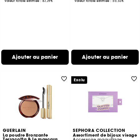
Valeur totale estimée :
67,39€
Valeur totale estimée :
55,53€
Ajouter au panier
Ajouter au panier
Exclu
GUERLAIN
SEPHORA COLLECTION
La poudre Bronzante
Assortiment de bijoux visage
Terracotta & Le mascara
Accessoire maquillage