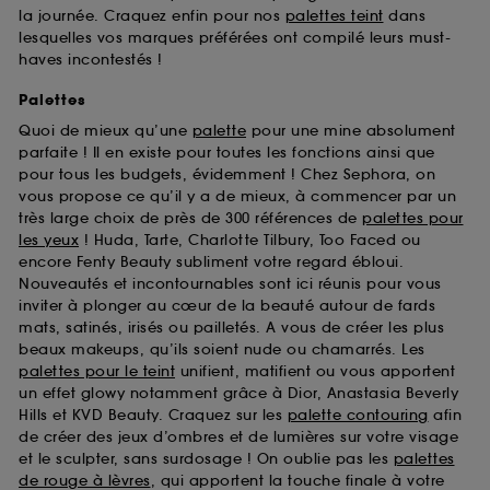
la journée. Craquez enfin pour nos
palettes teint
dans
lesquelles vos marques préférées ont compilé leurs must-
haves incontestés !
Palettes
Quoi de mieux qu’une
palette
pour une mine absolument
parfaite ! Il en existe pour toutes les fonctions ainsi que
pour tous les budgets, évidemment ! Chez Sephora, on
vous propose ce qu’il y a de mieux, à commencer par un
très large choix de près de 300 références de
palettes pour
les yeux
! Huda, Tarte, Charlotte Tilbury, Too Faced ou
encore Fenty Beauty subliment votre regard ébloui.
Nouveautés et incontournables sont ici réunis pour vous
inviter à plonger au cœur de la beauté autour de fards
mats, satinés, irisés ou pailletés. A vous de créer les plus
beaux makeups, qu’ils soient nude ou chamarrés. Les
palettes pour le teint
unifient, matifient ou vous apportent
un effet glowy notamment grâce à Dior, Anastasia Beverly
Hills et KVD Beauty. Craquez sur les
palette contouring
afin
de créer des jeux d’ombres et de lumières sur votre visage
et le sculpter, sans surdosage ! On oublie pas les
palettes
de rouge à lèvres
, qui apportent la touche finale à votre