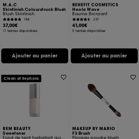
M.A.C
BENEFIT COSMETICS
Skinfinish Colourstruck Blush
Hoola Wave
Blush Skinfinish
Baume Bronzant
184
337
37,00€
41,00€
11 teintes disponibles
5 teintes disponibles
Ajouter au panier
Ajouter au panier
Clean at Sephora
REM BEAUTY
MAKEUP BY MARIO
Sweetener
F3 Brush
Fond de teint hydratant acide hyaluronique et niacinamide
Pinceau poudre blush