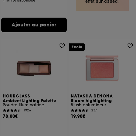
4 teintes disponibles
effet sunkissed.
Ajouter au panier
Exclu
HOURGLASS
NATASHA DENONA
Ambient Lighting Palette
Bloom highlighting
Poudre Illuminatrice
Blush enlumineur
1926
237
78,00€
19,90€