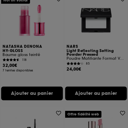
Hot on social
NATASHA DENONA
NARS
HY-GLOSS
Light Reflecting Setting
Powder Pressed
Baume gloss teinté
Poudre Matifiante Format Voyage
118
85
32,00€
24,00€
7 teintes disponibles
Ajouter au panier
Ajouter au panier
Offre fidélité web