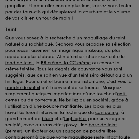
goupillon. Et pour aller encore plus loin, laissez-vous tenter
par des
faux-cils
qui décupleront la courbure et le volume
de vos cils en un tour de main !
Teint
Que vous soyez à la recherche d'un maquillage du teint
naturel ou sophistiqué, Sephora vous propose sa sélection
pour réussir aisément un magnifique makeup, du plus
rapide au plus élaboré. Afin d’unifier, choisissez entre le
fond de teint
, la
BB crème, la CC crème
ou encore la
crème teintée
. Tous les degrés de couvrance vous sont
suggérés, que ce soit en vue d’un teint zéro défaut ou d’un
fini léger. Pour un effet bonne mine instantané, c’est vers la
poudre de soleil
qu’il convient de se tourner. Masquez
simplement quelques imperfections d’une touche d’
anti-
cernes ou de correcteur
. Ne brillez qu’en société, grâce à
l’utilisation d’une
poudre matifiante
. Les looks les plus
travaillés feront intervenir la technique du
contouring
, à
grand renfort de
blush
et d’
highlighter
pour un visage re-
sculpté, avec ou sans effet glowy. Une
base de teint
(primer), un fixateur
ou un soupçon de
poudre libre
contribueront à ce que votre maquillage reste intact toute