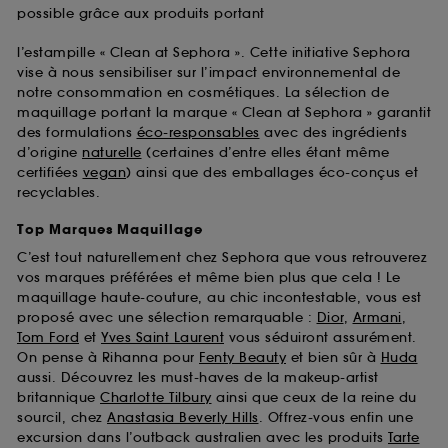
possible grâce aux produits portant
l’estampille « Clean at Sephora ». Cette initiative Sephora
vise à nous sensibiliser sur l’impact environnemental de
notre consommation en cosmétiques. La sélection de
maquillage portant la marque « Clean at Sephora » garantit
des formulations
éco-responsables
avec des ingrédients
d’origine
naturelle
(certaines d’entre elles étant même
certifiées
vegan
) ainsi que des emballages éco-conçus et
recyclables.
Top Marques Maquillage
C’est tout naturellement chez Sephora que vous retrouverez
vos marques préférées et même bien plus que cela ! Le
maquillage haute-couture, au chic incontestable, vous est
proposé avec une sélection remarquable :
Dior
,
Armani
,
Tom Ford
et
Yves Saint Laurent
vous séduiront assurément.
On pense à Rihanna pour
Fenty Beauty
et bien sûr à
Huda
aussi. Découvrez les must-haves de la makeup-artist
britannique
Charlotte Tilbury
ainsi que ceux de la reine du
sourcil, chez
Anastasia Beverly Hills
. Offrez-vous enfin une
excursion dans l’outback australien avec les produits
Tarte