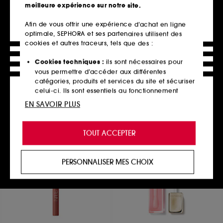
meilleure expérience sur notre site.
Afin de vous offrir une expérience d’achat en ligne
optimale, SEPHORA et ses partenaires utilisent des
CLINIQUE
DIOR
Anti-Blemish Solutions™
Crème Abricot
cookies et autres traceurs, tels que des :
Fond de Teint Liquide Anti-imperfections
Soin fortifiant pour les ongles
95
95
Cookies techniques :
ils sont nécessaires pour
49,00€
35,00€
vous permettre d’accéder aux différentes
8 teintes disponibles
catégories, produits et services du site et sécuriser
celui-ci. Ils sont essentiels au fonctionnement
technique du site et ne peuvent être désactivés.
EN SAVOIR PLUS
Ajouter au panier
Ajouter au panier
Cookies de personnalisation :
ils nous permettent
de vous offrir une expérience enrichie et
TOUT ACCEPTER
personnalisée en vous recommandant des
produits, des services et des contenus qui
répondent au mieux à vos préférences, et de vous
PERSONNALISER MES CHOIX
proposer des offres promotionnelles adaptées à
votre profil.
Cookies réseaux sociaux et publicité :
ils sont
utilisés pour vous présenter du contenu susceptible
de vous plaire via des publicités, y compris sur des
sites tiers et sur les réseaux sociaux, sur la base