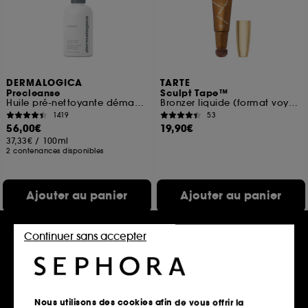
DERMALOGICA
TARTE
Precleanse
Sculpt Tape™
Huile pré-nettoyante démaquillante
Bronzer liquide (format voyage)
1419
53
56,00€
19,90€
37,33€
/
100ml
2 contenances disponibles
Ajouter au panier
Ajouter au panier
Continuer sans accepter
Nous utilisons des cookies afin de vous offrir la