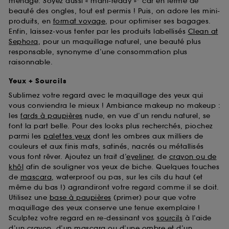
ménage. Soyez aussi « mani-ready »* car en terme de
beauté des ongles, tout est permis ! Puis, on adore les mini-
produits, en
format voyage
, pour optimiser ses bagages.
Enfin, laissez-vous tenter par les produits labellisés
Clean at
Sephora
, pour un maquillage naturel, une beauté plus
responsable, synonyme d’une consommation plus
raisonnable.
Yeux + Sourcils
Sublimez votre regard avec le maquillage des yeux qui
vous conviendra le mieux ! Ambiance makeup no makeup :
les
fards à paupières
nude, en vue d’un rendu naturel, se
font la part belle. Pour des looks plus recherchés, piochez
parmi les
palettes yeux
dont les ombres aux milliers de
couleurs et aux finis mats, satinés, nacrés ou métallisés
vous font rêver. Ajoutez un trait d’
eyeliner
, de
crayon ou de
khôl
afin de souligner vos yeux de biche. Quelques touches
de
mascara
, waterproof ou pas, sur les cils du haut (et
même du bas !) agrandiront votre regard comme il se doit.
Utilisez une
base à paupières
(primer) pour que votre
maquillage des yeux conserve une tenue exemplaire !
Sculptez votre regard en re-dessinant vos
sourcils
à l’aide
d’un crayon, d’un mascara ou d’une ombre et d’un