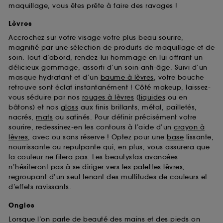
maquillage, vous êtes prête à faire des ravages !
Lèvres
Accrochez sur votre visage votre plus beau sourire,
magnifié par une sélection de produits de maquillage et de
soin. Tout d’abord, rendez-lui hommage en lui offrant un
délicieux gommage, assorti d’un soin anti-âge. Suivi d’un
masque hydratant et d’un
baume à lèvres
, votre bouche
retrouve sont éclat instantanément ! Côté makeup, laissez-
vous séduire par nos
rouges à lèvres
(
liquides
ou en
bâtons) et nos
gloss
aux finis brillants, métal, pailletés,
nacrés,
mats
ou satinés. Pour définir précisément votre
sourire, redessinez-en les contours à l’aide d’un
crayon à
lèvres
, avec ou sans réserve ! Optez pour une
base
lissante,
nourrissante ou repulpante qui, en plus, vous assurera que
la couleur ne filera pas. Les beautystas avancées
n’hésiteront pas à se diriger vers les
palettes lèvres
,
regroupant d’un seul tenant des multitudes de couleurs et
d’effets ravissants.
Ongles
Lorsque l’on parle de beauté des mains et des pieds on