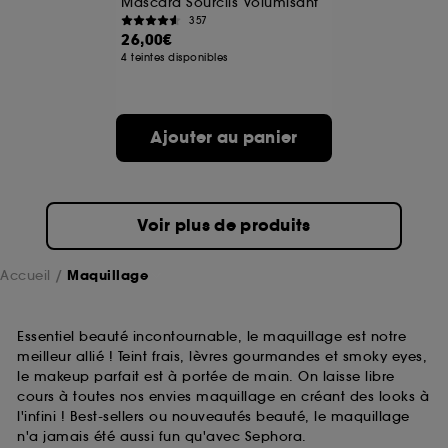
Mascara Sourcils Volumisant
357
26,00€
A l'exception des cookies techniques, le dépôt et la
4 teintes disponibles
lecture de ces traceurs requiert votre accord. Vous
pouvez personnaliser vos choix concernant le dépôt
de ces cookies grâce au bouton "personnaliser mes
choix" ci-dessous ou décider de "tout accepter".
Ajouter au panier
Sephora pourra associer les informations de
navigation collectées par ces Cookies, pour les
finalités acceptées, avec les données personnelles
collectées ou générées lors de votre activité en ligne
ou en magasin. Pour refuser tous les cookies, cliques
Voir plus de produits
sur "continuer sans accepter". Voous pouvez à tout
moment choisir de retirer votrte consentement. Si vous
souhaitez obtenir plus d'information sur les cookies
Accueil
Maquillage
utilisés,
cliquez
ici
.
Essentiel beauté incontournable, le maquillage est notre
meilleur allié ! Teint frais, lèvres gourmandes et smoky eyes,
le makeup parfait est à portée de main. On laisse libre
cours à toutes nos envies maquillage en créant des looks à
l'infini ! Best-sellers ou nouveautés beauté, le maquillage
n'a jamais été aussi fun qu'avec Sephora.