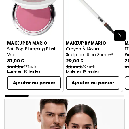
Ignorer le carrousel produits
MAKEUP BY MARIO
M
MAKEUP BY MARIO
Soft Pop Plumping Blush
EF
Crayon À Lèvres
Veil
P
Sculptant Ultra Suede®
37,00 €
2
29,00 €
Blush en Créme
Crayon À Lèvres
377
avis
394
avis
Existe en 10 teintes
Existe en 19 teintes
Ajouter au panier
Ajouter au panier