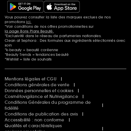
Vous pouvez consulter la liste des marques exclues de nos
Mentions additionnelles
promotions
ici.
*Voir conditions de nos offres promotionnelles sur
la page Bons Plans Beauté.
*Exclusivité dans le réseau de parfumeries nationales.
Clean at Sephora : Des formules aux ingrédients sélectionnés avec
soin
*k-beauty = beauté coréenne
*Beauty Trends = tendances beauté
*Wishlist = liste de souhaits
Mentions légales et CGU
Conditions générales de vente
Données personnelles et cookies
Cosmétovigilance et Nutrivigilance
Conditions Générales du programme de
fidélité
Conditions de publication des avis
Accessibilité : non conforme
Qualités et caractéristiques