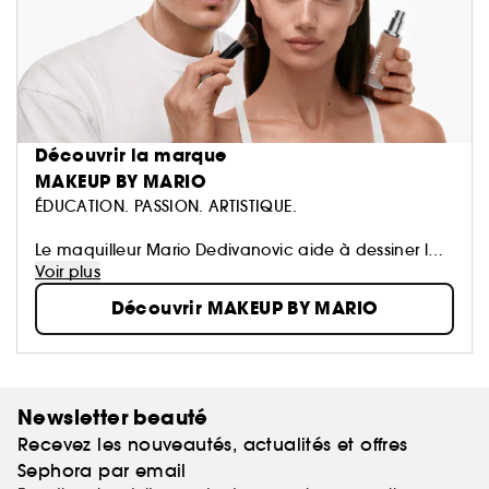
Découvrir la marque
MAKEUP BY MARIO
ÉDUCATION. PASSION. ARTISTIQUE.
Le maquilleur Mario Dedivanovic aide à dessiner la
version la plus parfaite de la beauté naturelle d'un
Voir plus
individu. De l'éducation aux médias sociaux en
Découvrir MAKEUP BY MARIO
passant par l'innovation, Mario s'est construit une
clientèle mondiale, ayant enseigné et popularisé
certaines des techniques de maquillage les plus
connues de la dernière décennie.
Newsletter beauté
Recevez les nouveautés, actualités et offres
Sephora par email