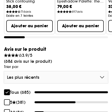
Stick contouring
Eyeshadow Palette: The
Ve
38,00 €
79,00 €
3
Original
Palette yeux
B
716
avis
697
avis
Existe en 7 teintes
Ex
Ajouter au panier
Ajouter au panier
Avis sur le produit
3.9/5
(684 avis sur le produit)
Trier par
Les plus récents
Tous (685)
5
(381)