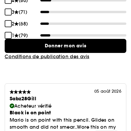
4
(86)
3
(71)
2
(68)
1
(79)
Donner mon avis
Conditions de publication des avis
05 août 2026
Sabz28Gill
Acheteur vérifié
Black is on point
Mario is on point with this pencil. Glides on
smooth and did not smear..Wore this on my