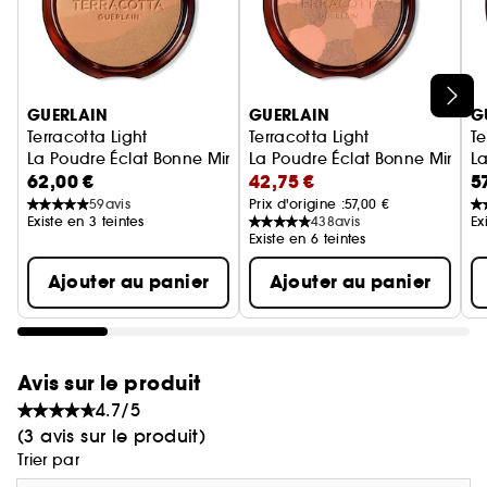
¹Source : NPD EURO5 - FY 2025
Ignorer le carrousel produits
GUERLAIN
GUERLAIN
G
Terracotta Light
Terracotta Light
Te
La Poudre Éclat Bonne Mine Naturelle Édition Limitée
La Poudre Éclat Bonne Mine Na
La
62,00 €
42,75 €
5
59
avis
Prix d'origine :
57,00 €
Existe en 3 teintes
438
avis
Ex
Existe en 6 teintes
Ajouter au panier
Ajouter au panier
Avis sur le produit
4.7/5
(3 avis sur le produit)
Trier par