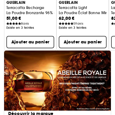
GUERLAIN
GUERLAIN
G
Terracotta Recharge
Terracotta Light
L
La Poudre Bronzante 96% d'ingrédients d'origine naturelle
La Poudre Éclat Bonne Mine Nat
T
51,00 €
62,00 €
8
no
C
8
avis
59
avis
Existe en 3 teintes
Existe en 3 teintes
Ajouter au panier
Ajouter au panier
Découvrir la marque