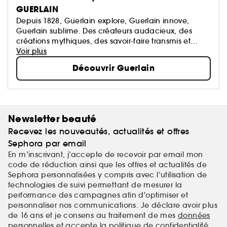
GUERLAIN
Depuis 1828, Guerlain explore, Guerlain innove,
Guerlain sublime. Des créateurs audacieux, des
créations mythiques, des savoir-faire transmis et
perpétués. La Culture du Beau en signature.
Voir plus
Découvrir Guerlain
Newsletter beauté
Recevez les nouveautés, actualités et offres
Sephora par email
En m’inscrivant, j’accepte de recevoir par email mon
code de réduction ainsi que les offres et actualités de
Sephora personnalisées y compris avec l’utilisation de
technologies de suivi permettant de mesurer la
performance des campagnes afin d'optimiser et
personnaliser nos communications. Je déclare avoir plus
de 16 ans et je consens au traitement de mes
données
personnelles
et accepte la
politique de confidentialité
.