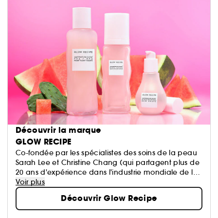
Découvrir la marque
GLOW RECIPE
Co-fondée par les spécialistes des soins de la peau
Sarah Lee et Christine Chang (qui partagent plus de
20 ans d'expérience dans l'industrie mondiale de la
beauté), Glow Recipe est issue d'une passion et d'un
Voir plus
engagement à démystifier la recette pour une peau
Découvrir Glow Recipe
plus saine. La marque associe des fruits riches en
antioxydants à des principes actifs à la fois doux et