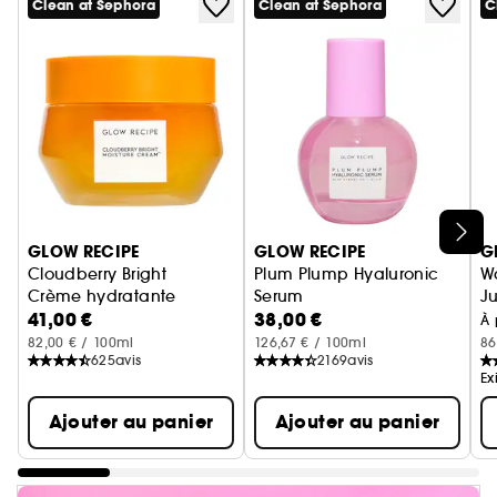
Clean at Sephora
Clean at Sephora
C
Ignorer le carrousel produits
GLOW RECIPE
GLOW RECIPE
G
Cloudberry Bright
Plum Plump Hyaluronic
W
Crème hydratante
Serum
J
41,00 €
38,00 €
H
À 
82,00 € / 100ml
126,67 € / 100ml
86
625
avis
2169
avis
Ex
Ajouter au panier
Ajouter au panier