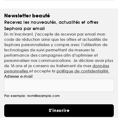
efficaces pour concevoir des soins de la peau qui
répondent aux besoins changeants de notre teint..
De plus, Glow Recipe respecte la réalité de la peau.
Newsletter beauté
Pensez-y : des formules fruitées et cliniquement
Recevez les nouveautés, actualités et offres
efficaces, et des résultats éclatants.
Sephora par email
En m’inscrivant, j’accepte de recevoir par email mon
code de réduction ainsi que les offres et actualités de
Sephora personnalisées y compris avec l’utilisation de
technologies de suivi permettant de mesurer la
performance des campagnes afin d'optimiser et
personnaliser nos communications. Je déclare avoir plus
de 16 ans et je consens au traitement de mes
données
personnelles
et accepte la
politique de confidentialité
.
Adresse e-mail
Par exemple: nom@example.com
S'inscrire