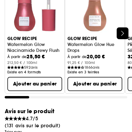
Ignorer le carrousel produits
GLOW RECIPE
GLOW RECIPE
G
Watermelon Glow
Watermelon Glow Hue
P
Niacinamide Dewy Flush
Drops
S
25,50 €
20,00 €
3
Blush Liquide Éclaircissant
Les Gouttes Teintées à la nia
À partir de
À partir de
212,50 € / 100ml
91,25 € / 100ml
80
592
avis
1866
avis
Existe en 4 formats
Existe en 3 teintes
Ajouter au panier
Ajouter au panier
Avis sur le produit
4.7/5
(131 avis sur le produit)