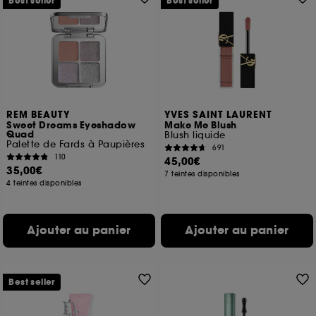
Best seller
Best seller
REM BEAUTY
YVES SAINT LAURENT
Sweet Dreams Eyeshadow
Make Me Blush
Quad
Blush liquide
Palette de Fards à Paupières
691
110
45,00€
35,00€
7 teintes disponibles
4 teintes disponibles
Ajouter au panier
Ajouter au panier
Best seller