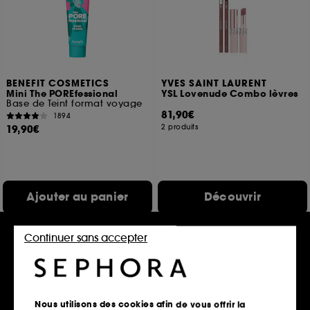
BENEFIT COSMETICS
YVES SAINT LAURENT
Mini The POREfessional
YSL Lovenude Combo lèvres
Base de Teint format voyage
81,90€
1894
19,90€
2 produits
Ajouter au panier
Découvrir
Continuer sans accepter
Nous utilisons des cookies afin de vous offrir la