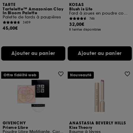
TARTE
KOSAS
Tartelette™ Amazonian Clay
Blush is Life
In Bloom Palette
Fard à joues en poudre compacte
Palette de fards à paupières
746
3409
32,00€
45,00€
8 teintes disponibles
Ajouter au panier
Ajouter au panier
Offre fidélité web
Nouveauté
GIVENCHY
ANASTASIA BEVERLY HILLS
Prisme Libre
Kiss Theory
Poudre Libre Matifiante, Correctrice et Lumineuse
Baume à lèvres