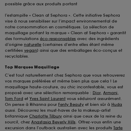
possible grâce aux produits portant
l’estampille « Clean at Sephora ». Cette initiative Sephora
vise à nous sensibiliser sur l’impact environnemental de
notre consommation en cosmétiques. La sélection de
maquillage portant la marque « Clean at Sephora » garantit
des formulations
éco-responsables
avec des ingrédients
d’origine
naturelle
(certaines d’entre elles étant même
certifiées
vegan
) ainsi que des emballages éco-conçus et
recyclables.
Top Marques Maquillage
C’est tout naturellement chez Sephora que vous retrouverez
vos marques préférées et même bien plus que cela ! Le
maquillage haute-couture, au chic incontestable, vous est
proposé avec une sélection remarquable :
Dior
,
Armani
,
Tom Ford
et
Yves Saint Laurent
vous séduiront assurément.
On pense à Rihanna pour
Fenty Beauty
et bien sûr à
Huda
aussi. Découvrez les must-haves de la makeup-artist
britannique
Charlotte Tilbury
ainsi que ceux de la reine du
sourcil, chez
Anastasia Beverly Hills
. Offrez-vous enfin une
excursion dans l’outback australien avec les produits
Tarte