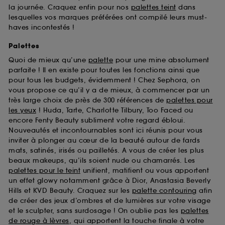
la journée. Craquez enfin pour nos
palettes teint
dans
lesquelles vos marques préférées ont compilé leurs must-
haves incontestés !
Palettes
Quoi de mieux qu’une
palette
pour une mine absolument
parfaite ! Il en existe pour toutes les fonctions ainsi que
pour tous les budgets, évidemment ! Chez Sephora, on
vous propose ce qu’il y a de mieux, à commencer par un
très large choix de près de 300 références de
palettes pour
les yeux
! Huda, Tarte, Charlotte Tilbury, Too Faced ou
encore Fenty Beauty subliment votre regard ébloui.
Nouveautés et incontournables sont ici réunis pour vous
inviter à plonger au cœur de la beauté autour de fards
mats, satinés, irisés ou pailletés. A vous de créer les plus
beaux makeups, qu’ils soient nude ou chamarrés. Les
palettes pour le teint
unifient, matifient ou vous apportent
un effet glowy notamment grâce à Dior, Anastasia Beverly
Hills et KVD Beauty. Craquez sur les
palette contouring
afin
de créer des jeux d’ombres et de lumières sur votre visage
et le sculpter, sans surdosage ! On oublie pas les
palettes
de rouge à lèvres
, qui apportent la touche finale à votre