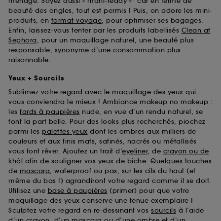
ménage. Soyez aussi « mani-ready »* car en terme de
beauté des ongles, tout est permis ! Puis, on adore les mini-
produits, en
format voyage
, pour optimiser ses bagages.
Enfin, laissez-vous tenter par les produits labellisés
Clean at
Sephora
, pour un maquillage naturel, une beauté plus
responsable, synonyme d’une consommation plus
raisonnable.
Yeux + Sourcils
Sublimez votre regard avec le maquillage des yeux qui
vous conviendra le mieux ! Ambiance makeup no makeup :
les
fards à paupières
nude, en vue d’un rendu naturel, se
font la part belle. Pour des looks plus recherchés, piochez
parmi les
palettes yeux
dont les ombres aux milliers de
couleurs et aux finis mats, satinés, nacrés ou métallisés
vous font rêver. Ajoutez un trait d’
eyeliner
, de
crayon ou de
khôl
afin de souligner vos yeux de biche. Quelques touches
de
mascara
, waterproof ou pas, sur les cils du haut (et
même du bas !) agrandiront votre regard comme il se doit.
Utilisez une
base à paupières
(primer) pour que votre
maquillage des yeux conserve une tenue exemplaire !
Sculptez votre regard en re-dessinant vos
sourcils
à l’aide
d’un crayon, d’un mascara ou d’une ombre et d’un