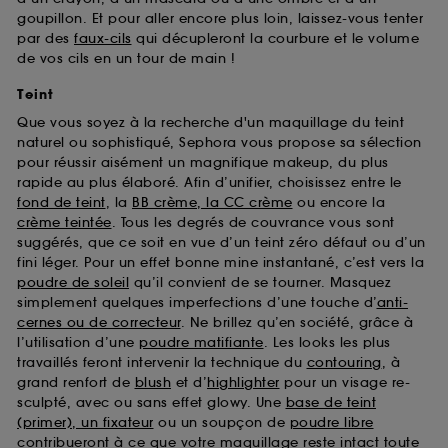
goupillon. Et pour aller encore plus loin, laissez-vous tenter
par des
faux-cils
qui décupleront la courbure et le volume
de vos cils en un tour de main !
Teint
Que vous soyez à la recherche d'un maquillage du teint
naturel ou sophistiqué, Sephora vous propose sa sélection
pour réussir aisément un magnifique makeup, du plus
rapide au plus élaboré. Afin d’unifier, choisissez entre le
fond de teint
, la
BB crème, la CC crème
ou encore la
crème teintée
. Tous les degrés de couvrance vous sont
suggérés, que ce soit en vue d’un teint zéro défaut ou d’un
fini léger. Pour un effet bonne mine instantané, c’est vers la
poudre de soleil
qu’il convient de se tourner. Masquez
simplement quelques imperfections d’une touche d’
anti-
cernes ou de correcteur
. Ne brillez qu’en société, grâce à
l’utilisation d’une
poudre matifiante
. Les looks les plus
travaillés feront intervenir la technique du
contouring
, à
grand renfort de
blush
et d’
highlighter
pour un visage re-
sculpté, avec ou sans effet glowy. Une
base de teint
(primer), un fixateur
ou un soupçon de
poudre libre
contribueront à ce que votre maquillage reste intact toute