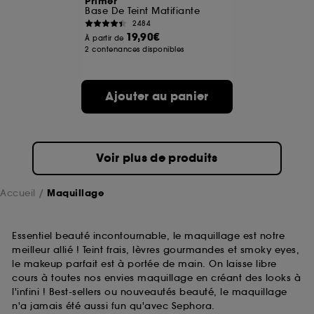
Primer
Base De Teint Matifiante
2484
A l'exception des cookies techniques, le dépôt et la
19,90€
À partir de
lecture de ces traceurs requiert votre accord. Vous
2 contenances disponibles
pouvez personnaliser vos choix concernant le dépôt
de ces cookies grâce au bouton "personnaliser mes
choix" ci-dessous ou décider de "tout accepter".
Ajouter au panier
Sephora pourra associer les informations de
navigation collectées par ces Cookies, pour les
finalités acceptées, avec les données personnelles
collectées ou générées lors de votre activité en ligne
ou en magasin. Pour refuser tous les cookies, cliques
Voir plus de produits
sur "continuer sans accepter". Voous pouvez à tout
moment choisir de retirer votrte consentement. Si vous
souhaitez obtenir plus d'information sur les cookies
Accueil
Maquillage
utilisés,
cliquez
ici
.
Essentiel beauté incontournable, le maquillage est notre
meilleur allié ! Teint frais, lèvres gourmandes et smoky eyes,
le makeup parfait est à portée de main. On laisse libre
cours à toutes nos envies maquillage en créant des looks à
l'infini ! Best-sellers ou nouveautés beauté, le maquillage
n'a jamais été aussi fun qu'avec Sephora.