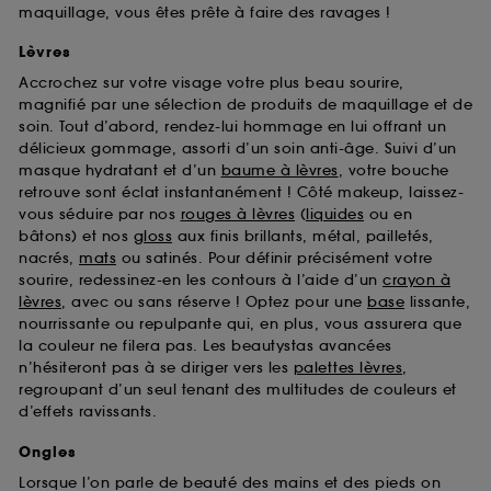
maquillage, vous êtes prête à faire des ravages !
Lèvres
Accrochez sur votre visage votre plus beau sourire,
magnifié par une sélection de produits de maquillage et de
soin. Tout d’abord, rendez-lui hommage en lui offrant un
délicieux gommage, assorti d’un soin anti-âge. Suivi d’un
masque hydratant et d’un
baume à lèvres
, votre bouche
retrouve sont éclat instantanément ! Côté makeup, laissez-
vous séduire par nos
rouges à lèvres
(
liquides
ou en
bâtons) et nos
gloss
aux finis brillants, métal, pailletés,
nacrés,
mats
ou satinés. Pour définir précisément votre
sourire, redessinez-en les contours à l’aide d’un
crayon à
lèvres
, avec ou sans réserve ! Optez pour une
base
lissante,
nourrissante ou repulpante qui, en plus, vous assurera que
la couleur ne filera pas. Les beautystas avancées
n’hésiteront pas à se diriger vers les
palettes lèvres
,
regroupant d’un seul tenant des multitudes de couleurs et
d’effets ravissants.
Ongles
Lorsque l’on parle de beauté des mains et des pieds on