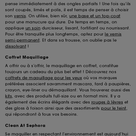
pense immédiatement à des ongles parfaits ! Une fois qu’ils
sont coupés, limés et polis, il est temps de penser à choisir
son
vernis
. On utilise, bien sûr,
une base et un top-coat
pour une manucure qui dure. De temps en temps, on
applique
un soin
durcisseur, lissant, fortifiant ou nourrissant.
Pour être tranquille plus longtemps, optez pour
le vernis
semi-permanent
. Et dans sa trousse, on oublie pas le
dissolvant
!
Coffret Maquillage
A offrir ou à s’offrir, le maquillage en coffret, constitue
toujours un cadeau du plus bel effet ! Découvrez nos
coffrets de maquillage pour les yeux
où vos marques
préférées associent savamment mascara, fard à paupières,
crayon, eye-liner ou démaquillant. Vous trouverez aussi des
kits
, avec des produits full-size ou en format mini. Il y a
également des écrins élégants avec des
rouges à lèvres
et
des gloss à foison ainsi que des assortiments
pour le teint
,
qui répondront à tous vos besoins.
Clean At Sephora
Se maquiller en respectant l’environnement est aujourd’hui