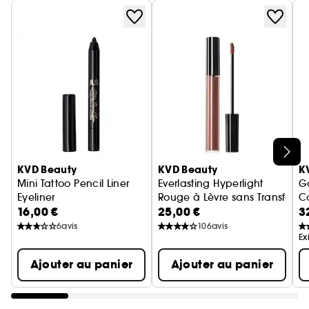
Ignorer le carrousel produits
KVD Beauty
KVD Beauty
K
Mini Tattoo Pencil Liner
Everlasting Hyperlight
G
Eyeliner
Rouge à Lèvre sans Transfert
Co
16,00 €
25,00 €
3
6
avis
106
avis
Ex
Ajouter au panier
Ajouter au panier