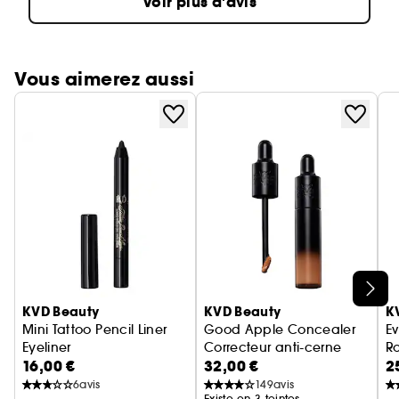
Voir plus d'avis
Vous aimerez aussi
Ignorer le carrousel produits
KVD Beauty
KVD Beauty
K
Mini Tattoo Pencil Liner
Good Apple Concealer
Ev
Eyeliner
Correcteur anti-cerne
Ro
16,00 €
32,00 €
2
6
avis
149
avis
Existe en 3 teintes