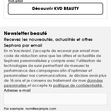
notre eyeliner N°1 Tattoo Liner, récompensé à
Voir plus
plusieurs reprises. Mais nous ne nous contentons pas
Découvrir KVD BEAUTY
seulement d'être performants : notre maquillage est
100% vegan, sans cruauté envers les animaux et
nous nous soucions de la planète avec de plus en
plus de packaging recyclables. Nous célébrons
chaque individu et les encourageons à exprimer
Newsletter beauté
sans limite leur créativité & expression artistique.
Recevez les nouveautés, actualités et offres
Sephora par email
En m’inscrivant, j’accepte de recevoir par email mon
code de réduction ainsi que les offres et actualités de
Sephora personnalisées y compris avec l’utilisation de
technologies de suivi permettant de mesurer la
performance des campagnes afin d'optimiser et
personnaliser nos communications. Je déclare avoir plus
de 16 ans et je consens au traitement de mes
données
personnelles
et accepte la
politique de confidentialité
.
Adresse e-mail
Par exemple: nom@example.com