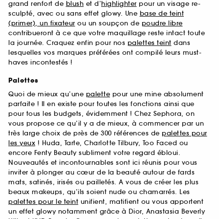
grand renfort de
blush
et d’
highlighter
pour un visage re-
sculpté, avec ou sans effet glowy. Une
base de teint
(primer), un fixateur
ou un soupçon de
poudre libre
contribueront à ce que votre maquillage reste intact toute
la journée. Craquez enfin pour nos
palettes teint
dans
lesquelles vos marques préférées ont compilé leurs must-
haves incontestés !
Palettes
Quoi de mieux qu’une
palette
pour une mine absolument
parfaite ! Il en existe pour toutes les fonctions ainsi que
pour tous les budgets, évidemment ! Chez Sephora, on
vous propose ce qu’il y a de mieux, à commencer par un
très large choix de près de 300 références de
palettes pour
les yeux
! Huda, Tarte, Charlotte Tilbury, Too Faced ou
encore Fenty Beauty subliment votre regard ébloui.
Nouveautés et incontournables sont ici réunis pour vous
inviter à plonger au cœur de la beauté autour de fards
mats, satinés, irisés ou pailletés. A vous de créer les plus
beaux makeups, qu’ils soient nude ou chamarrés. Les
palettes pour le teint
unifient, matifient ou vous apportent
un effet glowy notamment grâce à Dior, Anastasia Beverly