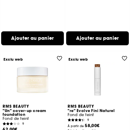
Ajouter au panier
Ajouter au panier
Exclu web
Exclu web
RMS BEAUTY
RMS BEAUTY
"Un" cover-up cream
"re" Evolve Fini Naturel
foundation
Fond de teint
Fond de teint
9
9
58,00€
À partir de
62,00€