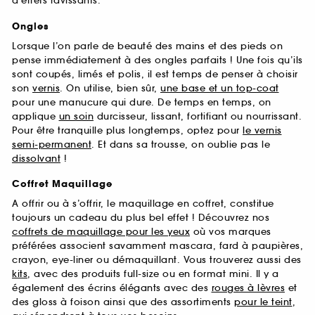
d’effets ravissants.
Ongles
Lorsque l’on parle de beauté des mains et des pieds on
pense immédiatement à des ongles parfaits ! Une fois qu’ils
sont coupés, limés et polis, il est temps de penser à choisir
son
vernis
. On utilise, bien sûr,
une base et un top-coat
pour une manucure qui dure. De temps en temps, on
applique
un soin
durcisseur, lissant, fortifiant ou nourrissant.
Pour être tranquille plus longtemps, optez pour
le vernis
semi-permanent
. Et dans sa trousse, on oublie pas le
dissolvant
!
Coffret Maquillage
A offrir ou à s’offrir, le maquillage en coffret, constitue
toujours un cadeau du plus bel effet ! Découvrez nos
coffrets de maquillage pour les yeux
où vos marques
préférées associent savamment mascara, fard à paupières,
crayon, eye-liner ou démaquillant. Vous trouverez aussi des
kits
, avec des produits full-size ou en format mini. Il y a
également des écrins élégants avec des
rouges à lèvres
et
des gloss à foison ainsi que des assortiments
pour le teint
,