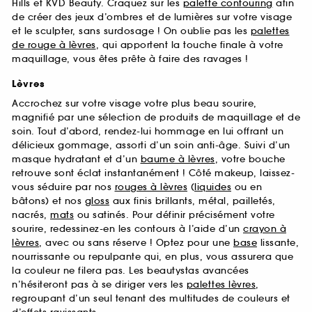
Hills et KVD Beauty. Craquez sur les
palette contouring
afin
de créer des jeux d’ombres et de lumières sur votre visage
et le sculpter, sans surdosage ! On oublie pas les
palettes
de rouge à lèvres
, qui apportent la touche finale à votre
maquillage, vous êtes prête à faire des ravages !
Lèvres
Accrochez sur votre visage votre plus beau sourire,
magnifié par une sélection de produits de maquillage et de
soin. Tout d’abord, rendez-lui hommage en lui offrant un
délicieux gommage, assorti d’un soin anti-âge. Suivi d’un
masque hydratant et d’un
baume à lèvres
, votre bouche
retrouve sont éclat instantanément ! Côté makeup, laissez-
vous séduire par nos
rouges à lèvres
(
liquides
ou en
bâtons) et nos
gloss
aux finis brillants, métal, pailletés,
nacrés,
mats
ou satinés. Pour définir précisément votre
sourire, redessinez-en les contours à l’aide d’un
crayon à
lèvres
, avec ou sans réserve ! Optez pour une
base
lissante,
nourrissante ou repulpante qui, en plus, vous assurera que
la couleur ne filera pas. Les beautystas avancées
n’hésiteront pas à se diriger vers les
palettes lèvres
,
regroupant d’un seul tenant des multitudes de couleurs et