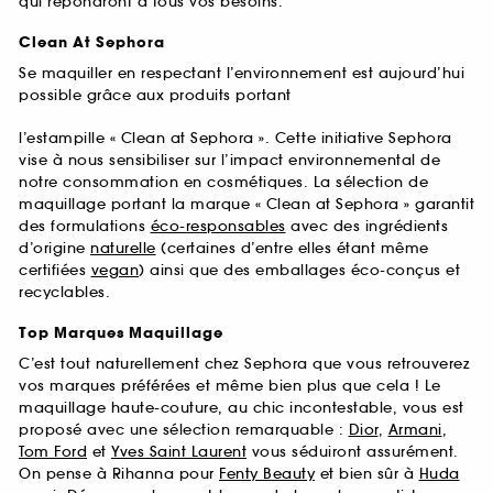
qui répondront à tous vos besoins.
Clean At Sephora
Se maquiller en respectant l’environnement est aujourd’hui
possible grâce aux produits portant
l’estampille « Clean at Sephora ». Cette initiative Sephora
vise à nous sensibiliser sur l’impact environnemental de
notre consommation en cosmétiques. La sélection de
maquillage portant la marque « Clean at Sephora » garantit
des formulations
éco-responsables
avec des ingrédients
d’origine
naturelle
(certaines d’entre elles étant même
certifiées
vegan
) ainsi que des emballages éco-conçus et
recyclables.
Top Marques Maquillage
C’est tout naturellement chez Sephora que vous retrouverez
vos marques préférées et même bien plus que cela ! Le
maquillage haute-couture, au chic incontestable, vous est
proposé avec une sélection remarquable :
Dior
,
Armani
,
Tom Ford
et
Yves Saint Laurent
vous séduiront assurément.
On pense à Rihanna pour
Fenty Beauty
et bien sûr à
Huda