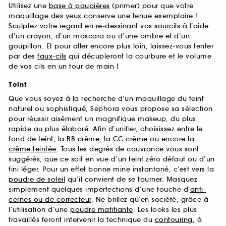
Utilisez une
base à paupières
(primer) pour que votre
maquillage des yeux conserve une tenue exemplaire !
Sculptez votre regard en re-dessinant vos
sourcils
à l’aide
d’un crayon, d’un mascara ou d’une ombre et d’un
goupillon. Et pour aller encore plus loin, laissez-vous tenter
par des
faux-cils
qui décupleront la courbure et le volume
de vos cils en un tour de main !
Teint
Que vous soyez à la recherche d'un maquillage du teint
naturel ou sophistiqué, Sephora vous propose sa sélection
pour réussir aisément un magnifique makeup, du plus
rapide au plus élaboré. Afin d’unifier, choisissez entre le
fond de teint
, la
BB crème, la CC crème
ou encore la
crème teintée
. Tous les degrés de couvrance vous sont
suggérés, que ce soit en vue d’un teint zéro défaut ou d’un
fini léger. Pour un effet bonne mine instantané, c’est vers la
poudre de soleil
qu’il convient de se tourner. Masquez
simplement quelques imperfections d’une touche d’
anti-
cernes ou de correcteur
. Ne brillez qu’en société, grâce à
l’utilisation d’une
poudre matifiante
. Les looks les plus
travaillés feront intervenir la technique du
contouring
, à