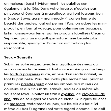
un makeup réussi ! Evidemment, les
palettes
sont
également à la fête. Dans votre trousse, n’oubliez pas
pinceaux et éponges
à maquillage, qui font toujours bon
ménage. Soyez aussi « mani-ready »* car en terme de
beauté des ongles, tout est permis ! Puis, on adore les mini-
produits, en
format voyage
, pour optimiser ses bagages.
Enfin, laissez-vous tenter par les produits labellisés
Clean at
Sephora
, pour un maquillage naturel, une beauté plus
responsable, synonyme d’une consommation plus
raisonnable.
Yeux + Sourcils
Sublimez votre regard avec le maquillage des yeux qui
vous conviendra le mieux ! Ambiance makeup no makeup :
les
fards à paupières
nude, en vue d’un rendu naturel, se
font la part belle. Pour des looks plus recherchés, piochez
parmi les
palettes yeux
dont les ombres aux milliers de
couleurs et aux finis mats, satinés, nacrés ou métallisés
vous font rêver. Ajoutez un trait d’
eyeliner
, de
crayon ou de
khôl
afin de souligner vos yeux de biche. Quelques touches
de
mascara
, waterproof ou pas, sur les cils du haut (et
même du bas !) agrandiront votre regard comme il se doit.