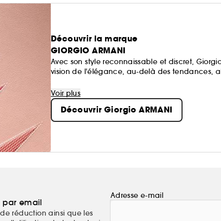
Découvrir la marque
GIORGIO ARMANI
Avec son style reconnaissable et discret, Gior
vision de l'élégance, au-delà des tendances, al
De plus, Giorgio Armani s'engage pour un avenir 
filières responsables et au soutien apporté à d
Voir plus
Découvrir Giorgio ARMANI
Adresse e-mail
a par email
de réduction ainsi que les