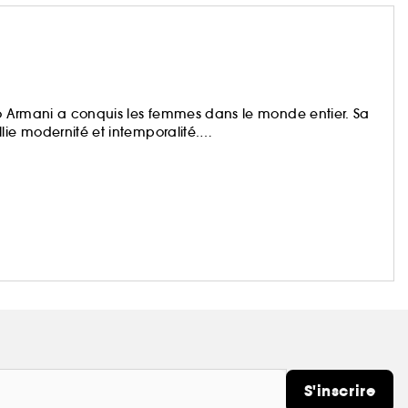
gio Armani a conquis les femmes dans le monde entier. Sa
lie modernité et intemporalité.
plus durable grâce à l’utilisation d’ingrédients issus de
es programmes de préservation des forêts.
S'inscrire