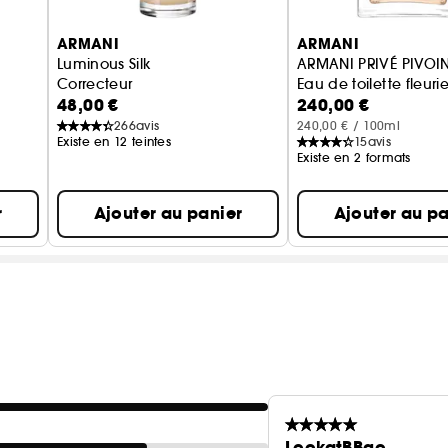
ARMANI
ARMANI
Luminous Silk
ARMANI PRIVÉ PIVOI
Correcteur
Eau de toilette fleuri
48,00 €
240,00 €
266
avis
240,00 € / 100ml
Existe en 12 teintes
15
avis
Existe en 2 formats
r
Ajouter au panier
Ajouter au pa
LookatBBgo