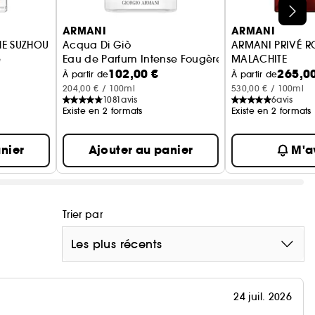
ARMANI
ARMANI
NE SUZHOU
Acqua Di Giò
ARMANI PRIVÉ 
e
Eau de Parfum Intense Fougère Aquatique Fruité
MALACHITE
102,00 €
265,0
Eau de Parfum
À partir de
À partir de
204,00 € / 100ml
530,00 € / 100ml
1081
avis
6
avis
Existe en 2 formats
Existe en 2 formats
nier
Ajouter au panier
M'av
Trier par
Les plus récents
24 juil. 2026