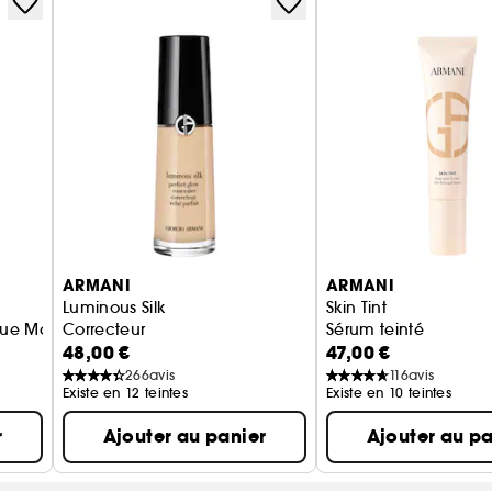
ARMANI
ARMANI
Luminous Silk
Skin Tint
ue Mat Imperceptible SPF 20
Correcteur
Sérum teinté
48,00 €
47,00 €
266
avis
116
avis
Existe en 12 teintes
Existe en 10 teintes
r
Ajouter au panier
Ajouter au pa