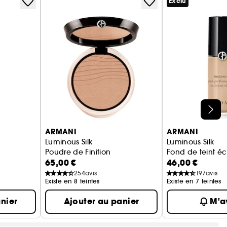
Exclu
ARMANI
ARMANI
Luminous Silk
Luminous Silk
Poudre de Finition
Fond de teint écl
65,00 €
46,00 €
254
avis
197
avis
Existe en 8 teintes
Existe en 7 teintes
nier
Ajouter au panier
M'av