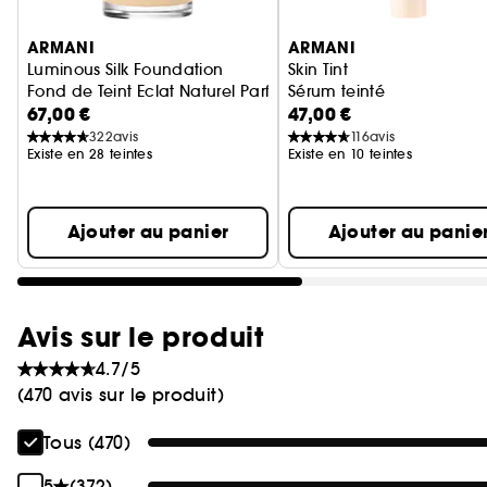
Ignorer le carrousel produits
ARMANI
ARMANI
Luminous Silk Foundation
Skin Tint
Fond de Teint Eclat Naturel Parfait
Sérum teinté
67,00 €
47,00 €
322
avis
116
avis
Existe en 28 teintes
Existe en 10 teintes
Ajouter au panier
Ajouter au panie
Avis sur le produit
4.7/5
(470 avis sur le produit)
Tous (470)
5
(372)