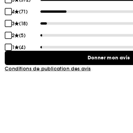
4
(71)
3
(18)
2
(5)
1
(4)
Donner mon avis
Conditions de publication des avis