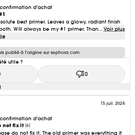
 confirmation d'achat
#1
lute best primer. Leaves a glowy, radiant finish
th. Will always be my #1 primer. Than...
Voir plus
le
i
vis publié à l’origine sur sephora.com
été utile ?
0
0
u
15 juil. 2026
 confirmation d'achat
o not fix it ￼
lease do not fix it. The old primer was everything it