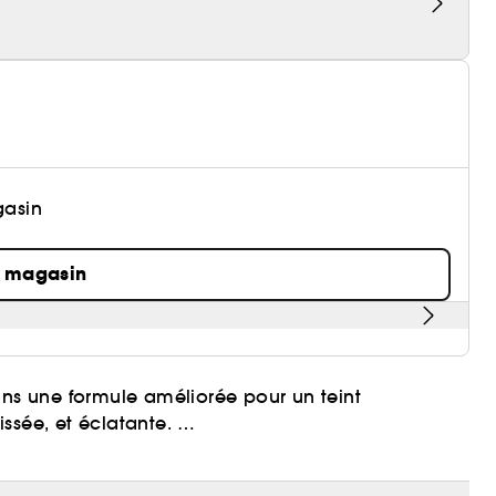
gasin
n magasin
ans une formule améliorée pour un teint
ssée, et éclatante.
e teinte universelle pour préparer la peau à