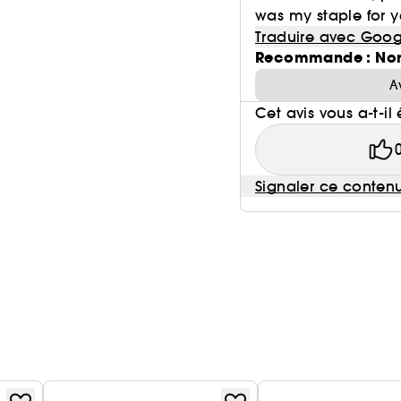
was my staple for y
Traduire avec Goog
Recommande : No
A
Cet avis vous a-t-il 
Signaler ce conten