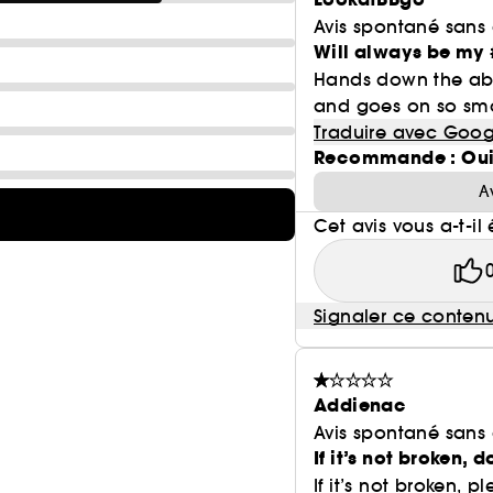
Avis spontané sans
Will always be my 
Hands down the abso
and goes on so smoo
Traduire avec Goog
Recommande : Ou
A
Cet avis vous a-t-il 
Signaler ce conten
Addienac
Avis spontané sans
If it’s not broken, d
If it’s not broken, p