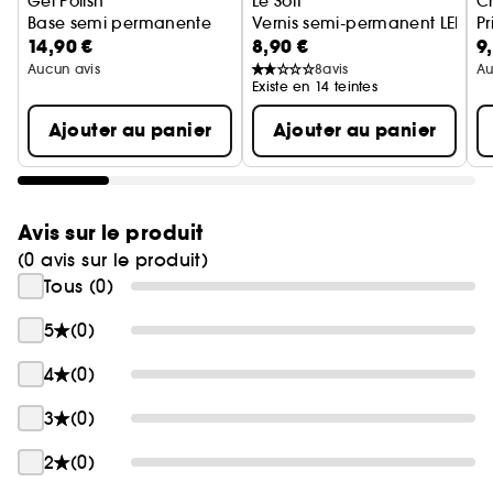
Gel Polish
Le Soft
Ch
Base semi permanente
Vernis semi-permanent LED
Pr
14,90 €
8,90 €
9
Aucun avis
8
avis
Au
Existe en 14 teintes
Ajouter au panier
Ajouter au panier
Avis sur le produit
(0 avis sur le produit)
Tous (0)
5
(0)
4
(0)
3
(0)
2
(0)