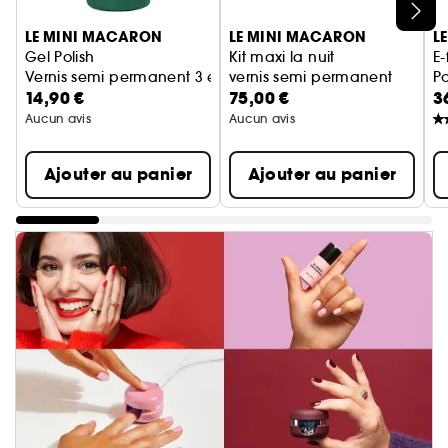
Ignorer le carrousel produits
LE MINI MACARON
LE MINI MACARON
L
Gel Polish
Kit maxi la nuit
E-
Vernis semi permanent 3 en 1
vernis semi permanent
P
14,90 €
75,00 €
3
Aucun avis
Aucun avis
Ajouter au panier
Ajouter au panier