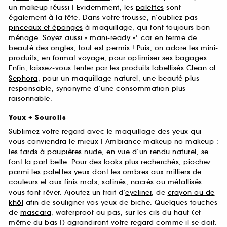
un makeup réussi ! Evidemment, les
palettes
sont
également à la fête. Dans votre trousse, n’oubliez pas
pinceaux et éponges
à maquillage, qui font toujours bon
ménage. Soyez aussi « mani-ready »* car en terme de
beauté des ongles, tout est permis ! Puis, on adore les mini-
produits, en
format voyage
, pour optimiser ses bagages.
Enfin, laissez-vous tenter par les produits labellisés
Clean at
Sephora
, pour un maquillage naturel, une beauté plus
responsable, synonyme d’une consommation plus
raisonnable.
Yeux + Sourcils
Sublimez votre regard avec le maquillage des yeux qui
vous conviendra le mieux ! Ambiance makeup no makeup :
les
fards à paupières
nude, en vue d’un rendu naturel, se
font la part belle. Pour des looks plus recherchés, piochez
parmi les
palettes yeux
dont les ombres aux milliers de
couleurs et aux finis mats, satinés, nacrés ou métallisés
vous font rêver. Ajoutez un trait d’
eyeliner
, de
crayon ou de
khôl
afin de souligner vos yeux de biche. Quelques touches
de
mascara
, waterproof ou pas, sur les cils du haut (et
même du bas !) agrandiront votre regard comme il se doit.