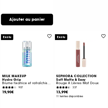
Ajouter au panier
Exclu
Exclu
MILK MAKEUP
SEPHORA COLLECTION
Hydro Grip
Soft Matte & Easy
Brume fixatrice et rafraîchissante Format Voyage
Rouge A Lèvres Mat Doux
907
337
19,90€
13,99€
11 teintes disponibles