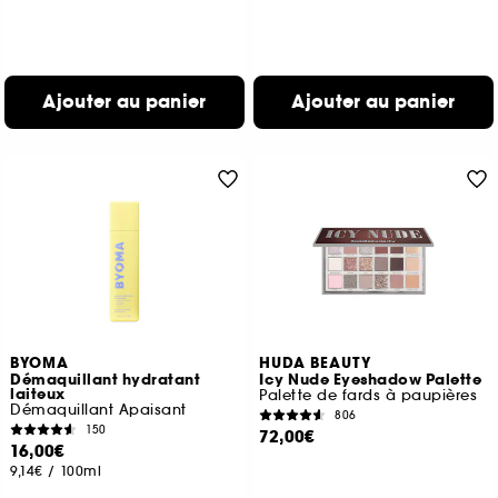
Ajouter au panier
Ajouter au panier
BYOMA
HUDA BEAUTY
Démaquillant hydratant
Icy Nude Eyeshadow Palette
laiteux
Palette de fards à paupières
Démaquillant Apaisant
806
150
72,00€
16,00€
9,14€
/
100ml