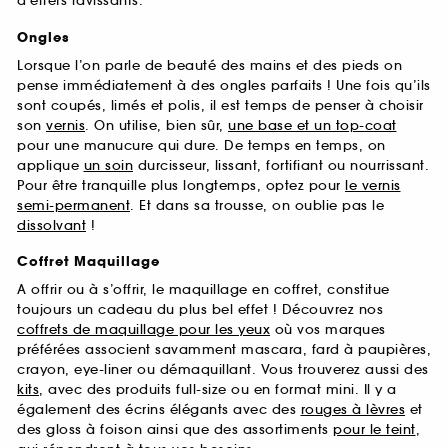
d’effets ravissants.
Ongles
Lorsque l’on parle de beauté des mains et des pieds on
pense immédiatement à des ongles parfaits ! Une fois qu’ils
sont coupés, limés et polis, il est temps de penser à choisir
son
vernis
. On utilise, bien sûr,
une base et un top-coat
pour une manucure qui dure. De temps en temps, on
applique
un soin
durcisseur, lissant, fortifiant ou nourrissant.
Pour être tranquille plus longtemps, optez pour
le vernis
semi-permanent
. Et dans sa trousse, on oublie pas le
dissolvant
!
Coffret Maquillage
A offrir ou à s’offrir, le maquillage en coffret, constitue
toujours un cadeau du plus bel effet ! Découvrez nos
coffrets de maquillage pour les yeux
où vos marques
préférées associent savamment mascara, fard à paupières,
crayon, eye-liner ou démaquillant. Vous trouverez aussi des
kits
, avec des produits full-size ou en format mini. Il y a
également des écrins élégants avec des
rouges à lèvres
et
des gloss à foison ainsi que des assortiments
pour le teint
,