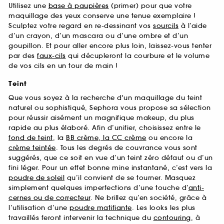
Utilisez une
base à paupières
(primer) pour que votre
maquillage des yeux conserve une tenue exemplaire !
Sculptez votre regard en re-dessinant vos
sourcils
à l’aide
d’un crayon, d’un mascara ou d’une ombre et d’un
goupillon. Et pour aller encore plus loin, laissez-vous tenter
par des
faux-cils
qui décupleront la courbure et le volume
de vos cils en un tour de main !
Teint
Que vous soyez à la recherche d'un maquillage du teint
naturel ou sophistiqué, Sephora vous propose sa sélection
pour réussir aisément un magnifique makeup, du plus
rapide au plus élaboré. Afin d’unifier, choisissez entre le
fond de teint
, la
BB crème, la CC crème
ou encore la
crème teintée
. Tous les degrés de couvrance vous sont
suggérés, que ce soit en vue d’un teint zéro défaut ou d’un
fini léger. Pour un effet bonne mine instantané, c’est vers la
poudre de soleil
qu’il convient de se tourner. Masquez
simplement quelques imperfections d’une touche d’
anti-
cernes ou de correcteur
. Ne brillez qu’en société, grâce à
l’utilisation d’une
poudre matifiante
. Les looks les plus
travaillés feront intervenir la technique du
contouring
, à