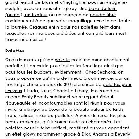
grand renfort de
blush
et d’
highlighter
pour un visage re-
sculpté, avec ou sans effet glowy. Une
base de teint
(primer), un fixateur
ou un soupçon de
poudre libre
contribueront à ce que votre maquillage reste intact toute
la journée. Craquez enfin pour nos
palettes teint
dans
lesquelles vos marques préférées ont compilé leurs must-
haves incontestés !
Palettes
Quoi de mieux qu’une
palette
pour une mine absolument
parfaite ! Il en existe pour toutes les fonctions ainsi que
pour tous les budgets, évidemment ! Chez Sephora, on
vous propose ce qu’il y a de mieux, à commencer par un
très large choix de près de 300 références de
palettes pour
les yeux
! Huda, Tarte, Charlotte Tilbury, Too Faced ou
encore Fenty Beauty subliment votre regard ébloui.
Nouveautés et incontournables sont ici réunis pour vous
inviter à plonger au cœur de la beauté autour de fards
mats, satinés, irisés ou pailletés. A vous de créer les plus
beaux makeups, qu’ils soient nude ou chamarrés. Les
palettes pour le teint
unifient, matifient ou vous apportent
un effet glowy notamment grâce à Dior, Anastasia Beverly