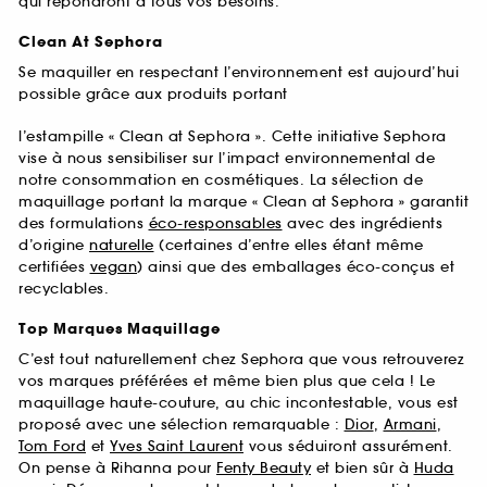
qui répondront à tous vos besoins.
Clean At Sephora
Se maquiller en respectant l’environnement est aujourd’hui
possible grâce aux produits portant
l’estampille « Clean at Sephora ». Cette initiative Sephora
vise à nous sensibiliser sur l’impact environnemental de
notre consommation en cosmétiques. La sélection de
maquillage portant la marque « Clean at Sephora » garantit
des formulations
éco-responsables
avec des ingrédients
d’origine
naturelle
(certaines d’entre elles étant même
certifiées
vegan
) ainsi que des emballages éco-conçus et
recyclables.
Top Marques Maquillage
C’est tout naturellement chez Sephora que vous retrouverez
vos marques préférées et même bien plus que cela ! Le
maquillage haute-couture, au chic incontestable, vous est
proposé avec une sélection remarquable :
Dior
,
Armani
,
Tom Ford
et
Yves Saint Laurent
vous séduiront assurément.
On pense à Rihanna pour
Fenty Beauty
et bien sûr à
Huda