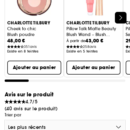
Ignorer le carrousel produits
CHARLOTTE TILBURY
CHARLOTTE TILBURY
C
Cheek to chic
Pillow Talk Matte Beauty
Pi
Blush poudre
Blush Wand – Blush
Se
48,00 €
43,00 €
2
liquide
À partir de
351
avis
258
avis
Existe en 8 teintes
Existe en 5 teintes
Ex
Ajouter au panier
Ajouter au panier
Avis sur le produit
4.7/5
(40 avis sur le produit)
Trier par
Les plus récents