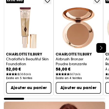
Exclu web
E
Ignorer le carrousel produits
CHARLOTTE TILBURY
CHARLOTTE TILBURY
C
Charlotte's Beautiful Skin
Airbrush Bronzer
Ai
Foundation
Poudre bronzante
Re
52,00 €
58,00 €
Fond De Teint
R
À 
368
avis
667
avis
Existe en 5 teintes
Existe en 4 teintes
Ex
Ajouter au panier
Ajouter au panier