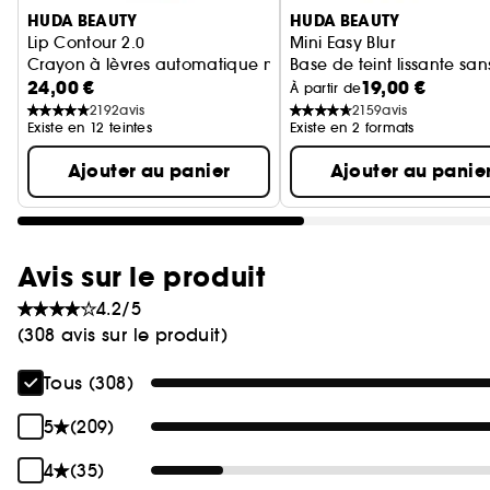
HUDA BEAUTY
HUDA BEAUTY
Lip Contour 2.0
Mini Easy Blur
Crayon à lèvres automatique mat
Base de teint lissante san
24,00 €
19,00 €
À partir de
2192
avis
2159
avis
Existe en 12 teintes
Existe en 2 formats
Ajouter au panier
Ajouter au panie
Avis sur le produit
4.2/5
(308 avis sur le produit)
Tous (308)
5
(209)
4
(35)