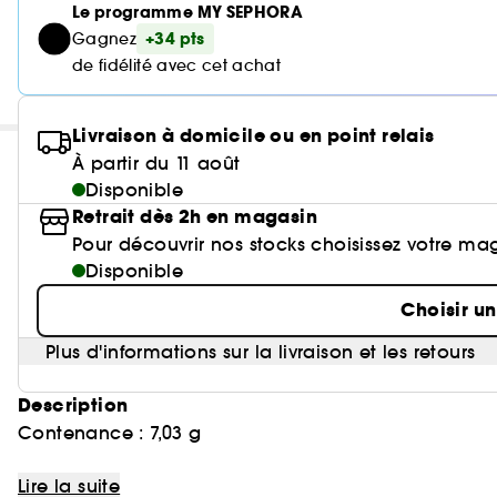
Le programme MY SEPHORA
+34 pts
Gagnez
de fidélité avec cet achat
Livraison à domicile ou en point relais
À partir du 11 août
Disponible
Retrait dès 2h en magasin
Pour découvrir nos stocks choisissez votre ma
Disponible
Choisir u
Plus d'informations sur la livraison et les retours
Description
Contenance : 7,03 g
Notre première palette entièrement mate renferme d
Lire la suite