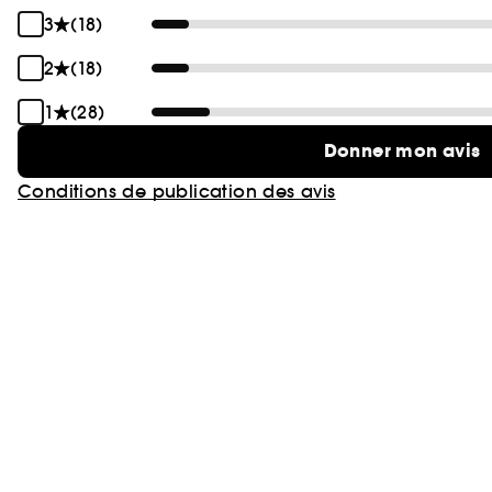
3
(18)
2
(18)
1
(28)
Donner mon avis
Conditions de publication des avis