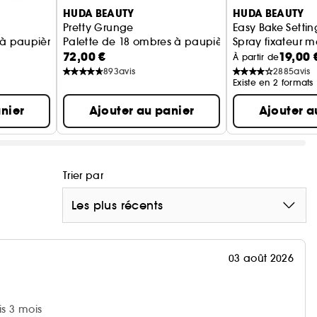
HUDA BEAUTY
HUDA BEAUTY
ou au doigt
Pretty Grunge
Easy Bake Settin
 à paupières
Palette de 18 ombres à paupières
Spray fixateur 
72,00 €
19,00 
tenue 16 h
À partir de
893
avis
2885
avis
Existe en 2 formats
nier
Ajouter au panier
Ajouter a
ment pigmentée afin d’apparaître aussi uniforme
ntense qui commence par une crème douce et se
Trier par
 utilisée seule ou comme base amplificatrice.
Les plus récents
teintes mauves glaciales, roses de rêve, violet
03 août 2026
is 3 mois