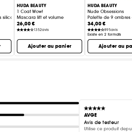
HUDA BEAUTY
HUDA BEAUTY
•
Facile à appliquer avec un pinceau synthétique 
1 Coat Wow!
Nude Obsessions
s silicone
Mascara lift et volume
Palette de 9 ombres
•
Sans parfum, sans alcool
26,00 €
34,00 €
1352
avis
895
avis
•
Emballage extérieur recyclable
Existe en 2 formats
r
Ajouter au panier
Ajouter au pa
Poudre mate : Incroyablement onctueuse et intensé
et intense que possible sur la paupière.
Poudre crémeuse mate : Une texture sensorielle i
transforme en une poudre onctueuse. Elle peut être
Matte Obsessions - Teintes froides
Apportez un coup de frais à vos fards mats avec ces 
pastel et brun froid.
AVGE
Avis de testeur
Utilise ce produit depu