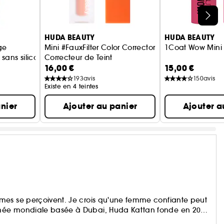
HUDA BEAUTY
HUDA BEAUTY
ge
Mini #FauxFilter Color Corrector
1Coat Wow Mini
 sans silicone
Correcteur de Teint
16,00 €
15,00 €
193
avis
150
avis
Existe en 4 teintes
nier
Ajouter au panier
Ajouter a
mes se perçoivent. Je crois qu'une femme confiante peut
mmée mondiale basée à Dubai, Huda Kattan fonde en 2013
omme une passion est aujourd'hui devenu un succès