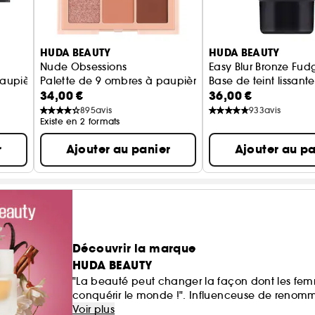
HUDA BEAUTY
HUDA BEAUTY
Nude Obsessions
Easy Blur Bronze Fud
paupières
Palette de 9 ombres à paupières
Base de teint lissante
34,00 €
36,00 €
895
avis
933
avis
Existe en 2 formats
r
Ajouter au panier
Ajouter au pa
Découvrir la marque
HUDA BEAUTY
"La beauté peut changer la façon dont les fem
conquérir le monde !". Influenceuse de reno
la marque Huda Beauty. Ce qui a commencé c
Voir plus