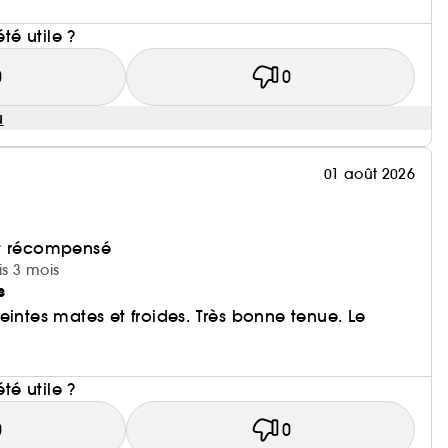
i
été utile ?
0
0
u
01 août 2026
et récompensé
is 3 mois
s
eintes mates et froides. Très bonne tenue. Le
i
été utile ?
0
0