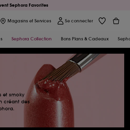
Avent Sephora Favorites
Magasins
et Services
Se connecter
s
Sephora Collection
Bons Plans & Cadeaux
Sepho
es et smoky
en créant des
ephora.