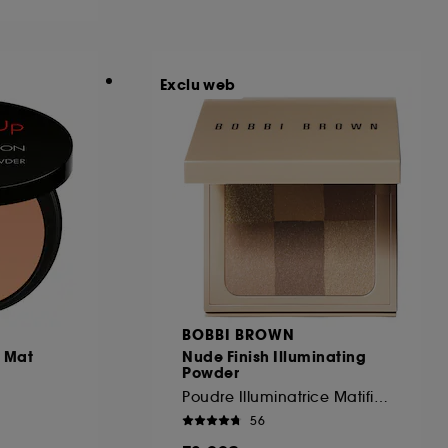
ous pouvez personnaliser vos choix concernant
Exclu web
cepter". Sephora pourra associer les
 personnelles collectées ou générées lors
ccepter". Voous pouvez à tout moment choisir
uez
ici
.
BOBBI BROWN
e Mat
Nude Finish Illuminating
Powder
Poudre Illuminatrice Matifiante
56