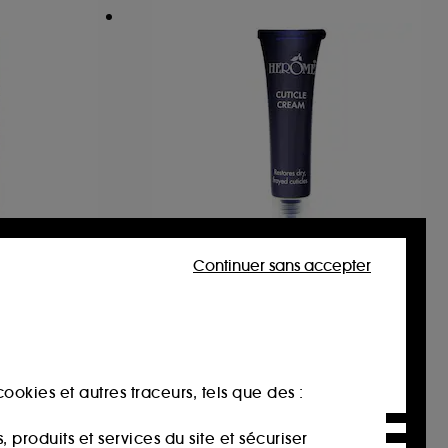
Continuer sans accepter
CS
HEROME
 Hydro
Crème Cuticule
Essence hydratante et lissante pour les pores
10
14,00€
ookies et autres traceurs, tels que des :
produits et services du site et sécuriser