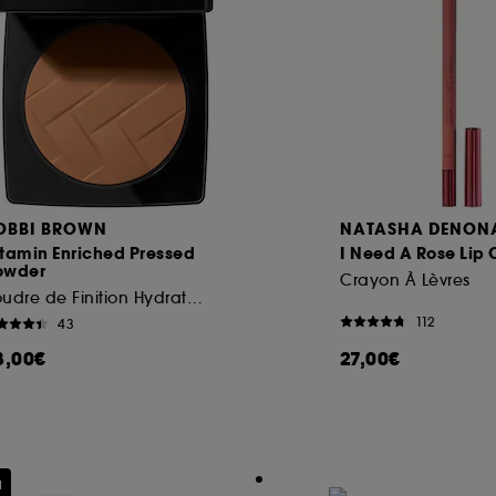
OBBI BROWN
NATASHA DENON
tamin Enriched Pressed
I Need A Rose Lip
owder
Crayon À Lèvres
Poudre de Finition Hydratante
112
43
8,00€
27,00€
u