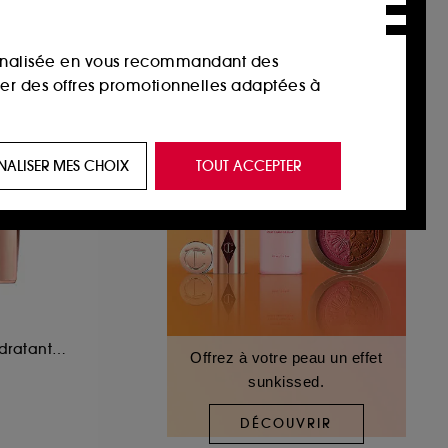
sonnalisée en vous recommandant des
ser des offres promotionnelles adaptées à
 de vous plaire via des publicités, y compris
NALISER MES CHOIX
TOUT ACCEPTER
e navigation, et de l'historique de vos
 de navigation sur notre site afin d’en
 les fraudes aux moyens de paiement et les
Baume à Lèvres Hydratant Révélateur de Couleur
Offrez à votre peau un effet
sunkissed.
nctionnalités du site, tel que les cookies
us permettant d’accéder à votre compte lors
DÉCOUVRIR