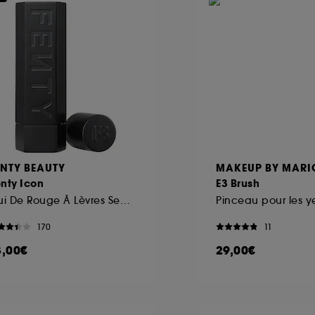
ENTY BEAUTY
MAKEUP BY MARI
nty Icon
E3 Brush
Étui De Rouge À Lèvres Semi-Mat- L'Étui
Pinceau pour les y
170
11
3,00€
29,00€