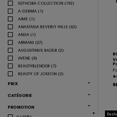
SEPHORA COLLECTION (192)
A-DERMA (1)
AIME (1)
ANASTASIA BEVERLY HILLS (62)
ANUA (1)
ARMANI (27)
AUGUSTINUS BADER (2)
B
AVENE (8)
Vi
P
BEAUTYBLENDER (7)
BEAUTY OF JOSEON (3)
BENEFIT COSMETICS (97)
PRIX
5
BIODERMA (9)
CATÉGORIE
BLACK UP (33)
BOBBI BROWN (60)
Maquillage
PROMOTION
BYOMA (5)
-25% sur une sélection maquillage
Excl
0 (1975)