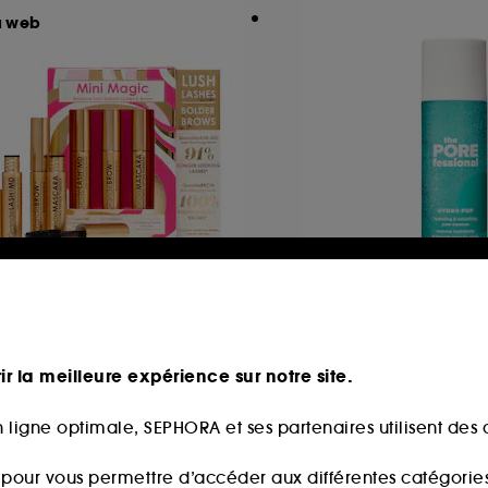
u web
RANDE COSMETICS
BENEFIT COSMETI
ni Magic Set
The POREfessional
Pop
ffret cils et sourcils
ir la meilleure expérience sur notre site.
44
46
81,00€
8,00€
 ligne optimale, SEPHORA et ses partenaires utilisent des c
81,00€
/
100ml
s pour vous permettre d’accéder aux différentes catégories, 