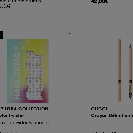
42,00€
aleur totale estimée :
0,50€
u
EPHORA COLLECTION
GUCCI
lor Twister
Crayon Définition 
Strass Individuels pour les cheveux