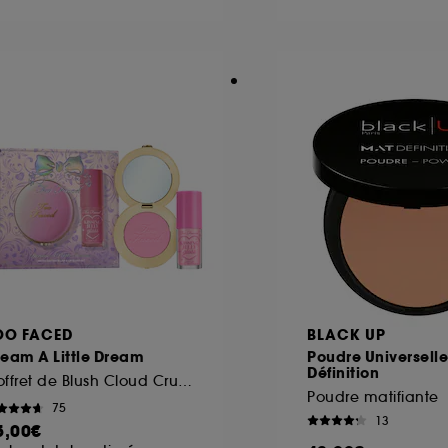
ôt et la lecture de ces traceurs requiert votre accord. V
rsonnaliser mes choix" ci-dessous ou décider de "tout ac
s Cookies, pour les finalités acceptées, avec les données
ur refuser tous les cookies, cliques sur "continuer sans a
tez obtenir plus d'information sur les cookies utilisés,
cliq
OO FACED
BLACK UP
eam A Little Dream
Poudre Universell
Définition
Coffret de Blush Cloud Crush & Gloss Kissing Jelly
Poudre matifiante
75
13
5,00€