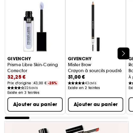
Ignorer le carrousel produits
GIVENCHY
GIVENCHY
G
Prisme Libre Skin-Caring
Mister Brow
Ro
Corrector
Crayon à sourcils poudré
B
32,25 €
31,00 €
Correcteur Couleur Hydratation 24H
À 
Prix d'origine :
43,00 €
-25%
43
avis
226
avis
Existe en 2 teintes
Ex
Existe en 3 teintes
Ajouter au panier
Ajouter au panier