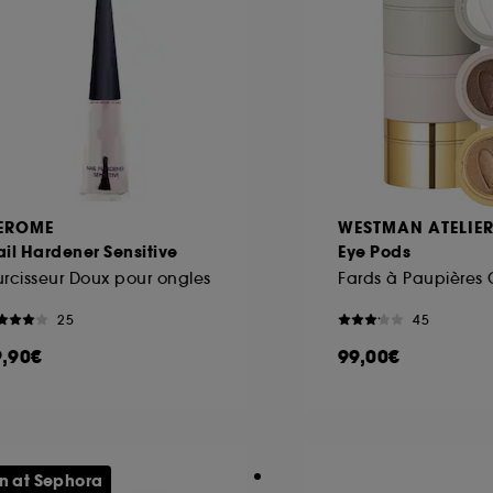
EROME
WESTMAN ATELIE
il Hardener Sensitive
Eye Pods
rcisseur Doux pour ongles
Fards à Paupières
25
45
9,90€
99,00€
n at Sephora