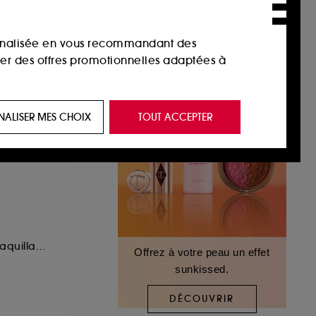
sonnalisée en vous recommandant des
ser des offres promotionnelles adaptées à
 de vous plaire via des publicités, y compris
NALISER MES CHOIX
TOUT ACCEPTER
e navigation, et de l'historique de vos
 de navigation sur notre site afin d’en
 les fraudes aux moyens de paiement et les
Huile délicate démaquillante
Offrez à votre peau un effet
sunkissed.
nctionnalités du site, tel que les cookies
us permettant d’accéder à votre compte lors
DÉCOUVRIR