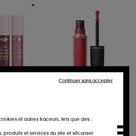
Continuer sans accepter
M.A.C
m Duo
Powder Kiss Cheek Mousse
Rouge à lèvres et blush 2-en-1
2
36,00€
ookies et autres traceurs, tels que des :
produits et services du site et sécuriser