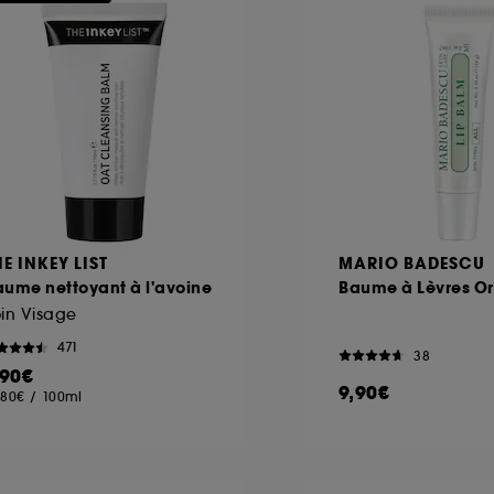
HE INKEY LIST
MARIO BADESCU
ume nettoyant à l'avoine
Baume à Lèvres Or
in Visage
471
38
,90€
9,90€
,80€
/
100ml