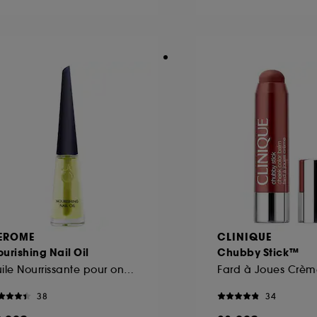
ôt et la lecture de ces traceurs requiert votre accord. V
rsonnaliser mes choix" ci-dessous ou décider de "tout ac
s Cookies, pour les finalités acceptées, avec les données
ur refuser tous les cookies, cliques sur "continuer sans a
tez obtenir plus d'information sur les cookies utilisés,
cliq
EROME
CLINIQUE
urishing Nail Oil
Chubby Stick™
Huile Nourrissante pour ongles
Fard à Joues Crèm
38
34