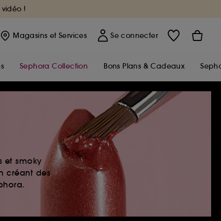
 vidéo !
Magasins
et Services
Se connecter
s
Sephora Collection
Bons Plans & Cadeaux
Sepho
es et smoky
en créant des
ephora.