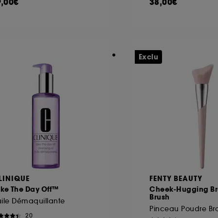
9,00€
38,00€
Exclu
LINIQUE
FENTY BEAUTY
ake The Day Off™
Cheek-Hugging Br
Brush
ile Démaquillante
Pinceau Poudre Br
20