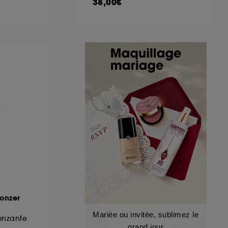
38,00€
onzer
Mariée ou invitée, sublimez le
onzante
grand jour