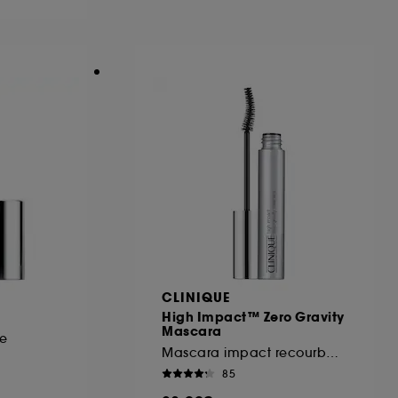
ous pouvez personnaliser vos choix concernant
cepter". Sephora pourra associer les
 personnelles collectées ou générées lors
ccepter". Voous pouvez à tout moment choisir
uez
ici
.
CLINIQUE
High Impact™ Zero Gravity
Mascara
e
Mascara impact recourbant optimal
85