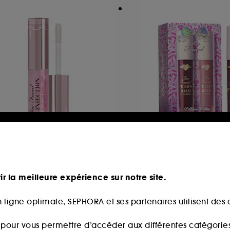
OO FACED
TOO FACED
ip Injection Maximum
Pillow Balm Drea
lump
Soin des Lèvres
Gloss Repulpant Format Voyage
ir la meilleure expérience sur notre site.
33
477
1,00€
39,00€
 ligne optimale, SEPHORA et ses partenaires utilisent des c
s pour vous permettre d’accéder aux différentes catégories, 