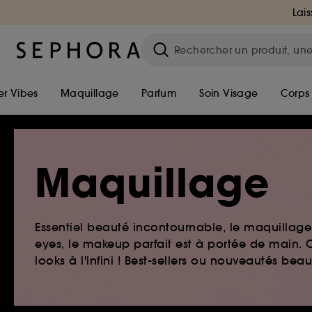
Lais
r Vibes
Maquillage
Parfum
Soin Visage
Corps
Maquillage
Essentiel beauté incontournable, le maquillage e
eyes, le makeup parfait est à portée de main. O
looks à l'infini ! Best-sellers ou nouveautés be