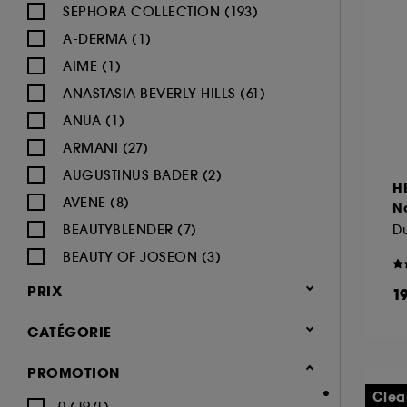
SEPHORA COLLECTION (193)
A-DERMA (1)
AIME (1)
ANASTASIA BEVERLY HILLS (61)
ANUA (1)
ARMANI (27)
AUGUSTINUS BADER (2)
H
AVENE (8)
Na
BEAUTYBLENDER (7)
Du
BEAUTY OF JOSEON (3)
BENEFIT COSMETICS (97)
PRIX
1
BIODERMA (9)
CATÉGORIE
BLACK UP (33)
BOBBI BROWN (59)
Maquillage
PROMOTION
BYOMA (5)
-25% sur une sélection maquillage
Clea
0 (1971)