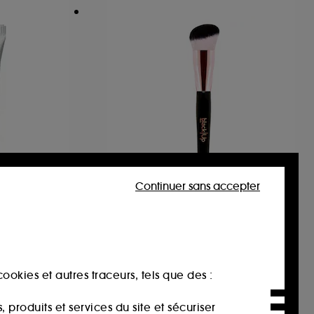
Continuer sans accepter
BLACK UP
r
BRUSH05
t
Pinceau Biseauté
27,00€
ookies et autres traceurs, tels que des :
produits et services du site et sécuriser