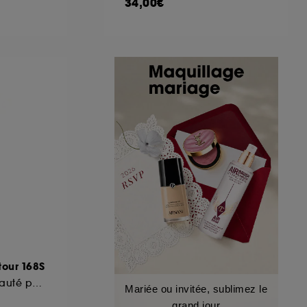
34,00€
our 168S
Pinceau Large Biseauté pour Modeler
Mariée ou invitée, sublimez le
grand jour