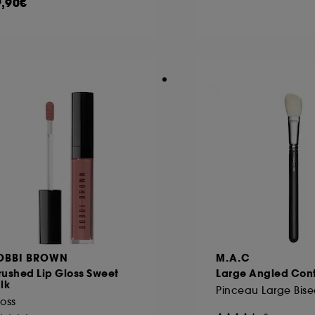
9,90€
OBBI BROWN
M.A.C
rushed Lip Gloss Sweet
Large Angled Cont
lk
oss