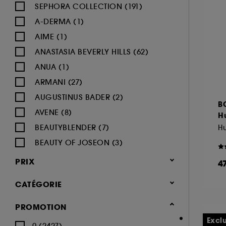
SEPHORA COLLECTION (191)
A-DERMA (1)
AIME (1)
ANASTASIA BEVERLY HILLS (62)
ANUA (1)
ARMANI (27)
AUGUSTINUS BADER (2)
B
AVENE (8)
Hu
BEAUTYBLENDER (7)
Hu
BEAUTY OF JOSEON (3)
BENEFIT COSMETICS (97)
PRIX
4
BIODERMA (9)
CATÉGORIE
BLACK UP (33)
BOBBI BROWN (60)
Maquillage
PROMOTION
BYOMA (5)
-25% sur une sélection maquillage
Excl
0 (2427)