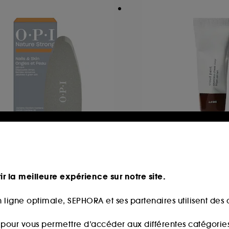
PI
GLOSSIER
ature Strong
Cloud Paint Bronze
Bandes Abrasives Jetables à grain 120
Gel-Crème Bronzan
ir la meilleure expérience sur notre site.
23
50
3,00€
29,90€
 ligne optimale, SEPHORA et ses partenaires utilisent des c
s pour vous permettre d’accéder aux différentes catégories, 