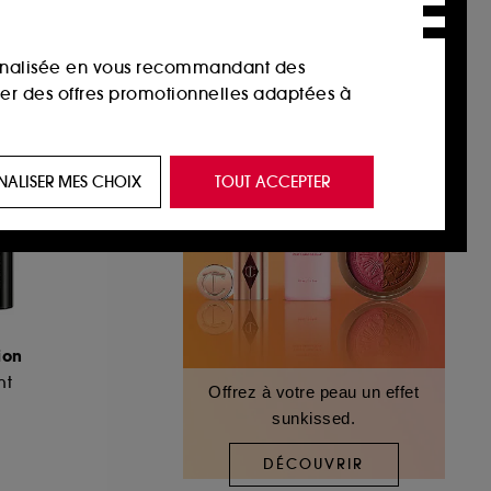
sonnalisée en vous recommandant des
ser des offres promotionnelles adaptées à
 de vous plaire via des publicités, y compris
NALISER MES CHOIX
TOUT ACCEPTER
e navigation, et de l'historique de vos
 de navigation sur notre site afin d’en
 les fraudes aux moyens de paiement et les
ion
nt
Offrez à votre peau un effet
sunkissed.
nctionnalités du site, tel que les cookies
us permettant d’accéder à votre compte lors
DÉCOUVRIR