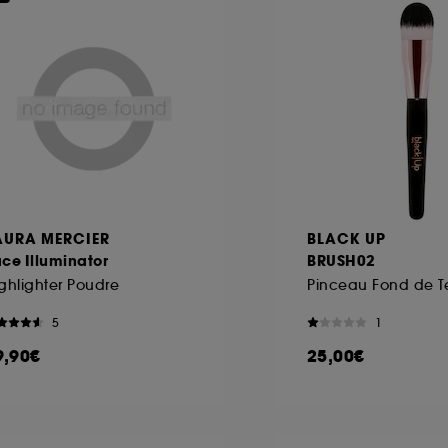
AURA MERCIER
BLACK UP
ce Illuminator
BRUSH02
ghlighter Poudre
5
1
9,90€
25,00€