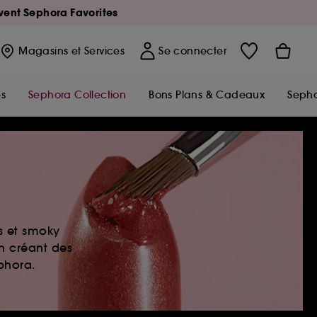
Avent Sephora Favorites
Magasins
et Services
Se connecter
s
Sephora Collection
Bons Plans & Cadeaux
Sepho
es et smoky
en créant des
ephora.