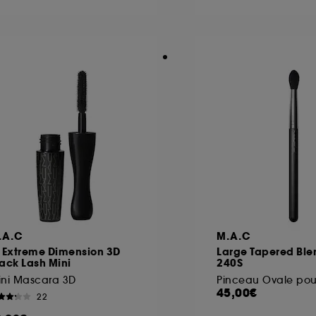
ôt et la lecture de ces traceurs requiert votre accord. V
rsonnaliser mes choix" ci-dessous ou décider de "tout ac
s Cookies, pour les finalités acceptées, avec les données
ur refuser tous les cookies, cliques sur "continuer sans a
tez obtenir plus d'information sur les cookies utilisés,
cliq
.A.C
M.A.C
n Extreme Dimension 3D
Large Tapered Ble
ack Lash Mini
240S
ini Mascara 3D
45,00€
22