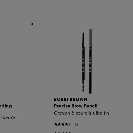
ous pouvez personnaliser vos choix concernant
cepter". Sephora pourra associer les
 personnelles collectées ou générées lors
ccepter". Voous pouvez à tout moment choisir
uez
ici
.
BOBBI BROWN
nding
Precise Brow Pencil
Crayon à sourcils ultra fin
Pinceau Ovale pour les Yeux
13