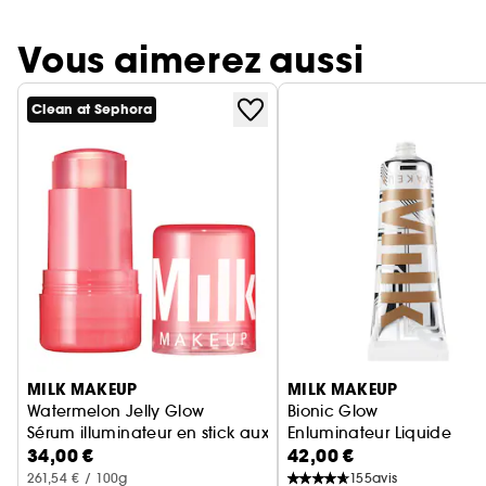
Vous aimerez aussi
Clean at Sephora
Ignorer le carrousel produits
MILK MAKEUP
MILK MAKEUP
Watermelon Jelly Glow
Bionic Glow
Sérum illuminateur en stick aux peptides
Enluminateur Liquide
34,00 €
42,00 €
261,54 € / 100g
155
avis