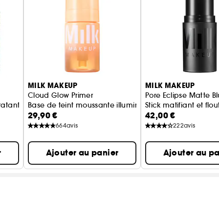
MILK MAKEUP
MILK MAKEUP
Cloud Glow Primer
Pore Eclipse Matte Blu
dratante
Base de teint moussante illuminatrice
Stick matifiant et f
29,90 €
42,00 €
664
avis
222
avis
r
Ajouter au panier
Ajouter au pa