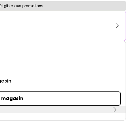
éligible aux promotions
gasin
n magasin