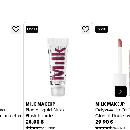
Exclu
Exclu
MILK MAKEUP
MILK MAKEUP
ara
Bionic Liquid Blush
Odyssey Lip Oil 
nition et volume
Blush Liquide
Gloss à l'huile 
28,00 €
29,90 €
630
avis
268
avis