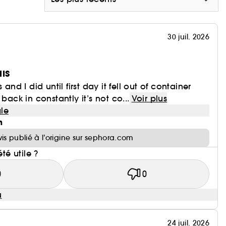
30 juil. 2026
HIS
 and I did until first day it fell out of container
 back in constantly it’s not co...
Voir plus
le
n
vis publié à l’origine sur sephora.com
été utile ?
0
0
u
24 juil. 2026