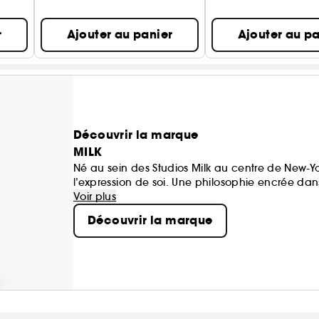
r
Ajouter au panier
Ajouter au pa
Découvrir la marque
MILK
Né au sein des Studios Milk au centre de New-Y
l’expression de soi. Une philosophie encrée dans 
unique.
Voir plus
Qu’il s’agisse de l’Hydro Grip Primer and Setting
Découvrir la marque
+ Cheek et Matte Bronzer Sticks, Milk Makeup s’
cruelty-free et enrichis en soin pour votre peau.