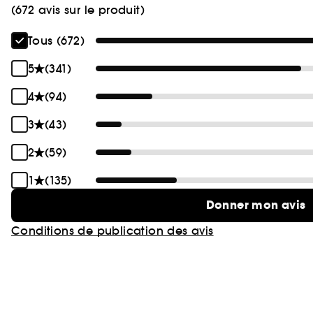
(672 avis sur le produit)
Tous (672)
5
(341)
4
(94)
3
(43)
2
(59)
1
(135)
Donner mon avis
Conditions de publication des avis