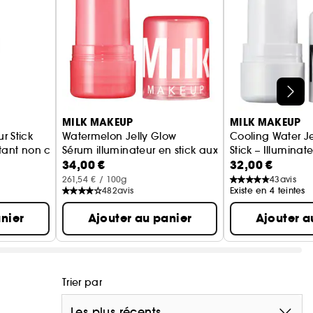
MILK MAKEUP
MILK MAKEUP
r Stick
Watermelon Jelly Glow
Cooling Water J
loutant non comédogène
Sérum illuminateur en stick aux peptides
Stick – Illuminat
34,00 €
32,00 €
visage et les ye
261,54 € / 100g
43
avis
482
avis
Existe en 4 teintes
nier
Ajouter au panier
Ajouter a
Trier par
Les plus récents