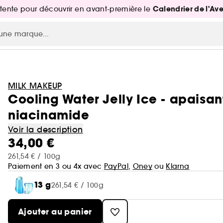
Calendrier de l'Av
attente pour découvrir en avant-première le
MILK MAKEUP
Cooling Water Jelly Ice - apaisant
niacinamide
Voir la description
34,00 €
261,54 € / 100g
Paiement en 3 ou 4x avec
PayPal
,
Oney
ou
Klarna
13 g
261,54 € / 100g
Ajouter au panier