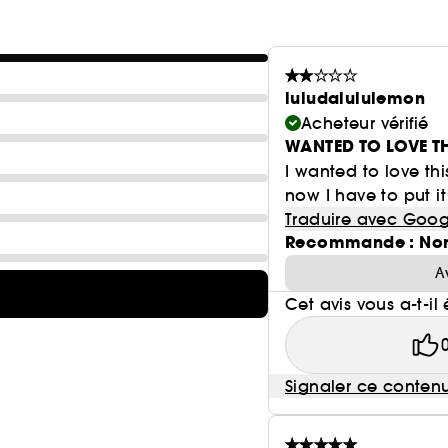
luludalululemon
Acheteur vérifié
WANTED TO LOVE T
I wanted to love this
now I have to put it
Traduire avec Goog
Recommande : No
A
Cet avis vous a-t-il 
Signaler ce conten