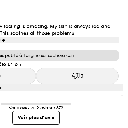
icy feeling is amazing. My skin is always red and
This soothes all those problems
le
i
vis publié à l’origine sur sephora.com
été utile ?
0
0
u
Vous avez vu 2 avis sur 672
Voir plus d'avis