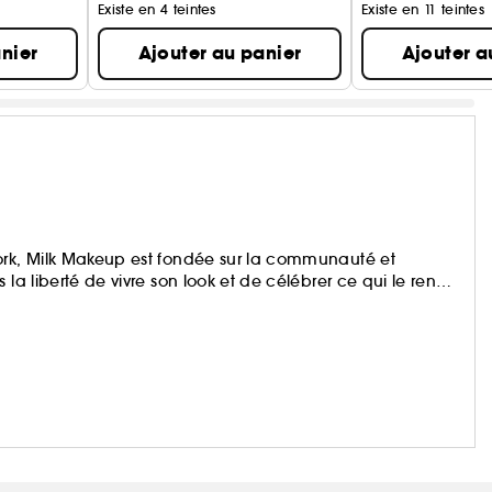
Existe en 4 teintes
Existe en 11 teintes
nier
Ajouter au panier
Ajouter a
ork, Milk Makeup est fondée sur la communauté et
la liberté de vivre son look et de célébrer ce qui le rend
 Spray, produit primé devenu viral, ou des best-sellers Lip
efforce de créer des produits innovants, 100% vegans,