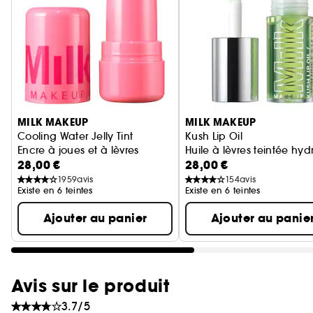
Ignorer le carrousel produits
MILK MAKEUP
MILK MAKEUP
Cooling Water Jelly Tint
Kush Lip Oil
Encre à joues et à lèvres
Huile à lèvres teintée hy
28,00 €
28,00 €
1959
avis
154
avis
Existe en 6 teintes
Existe en 6 teintes
Ajouter au panier
Ajouter au panie
Avis sur le produit
3.7/5