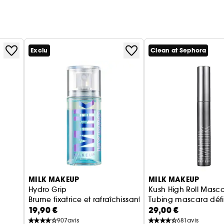
Exclu
Clean at Sephora
MILK MAKEUP
MILK MAKEUP
Hydro Grip
Kush High Roll Masc
Brume fixatrice et rafraîchissante Format Voyage
Tubing mascara défi
19,90 €
29,00 €
907
avis
681
avis