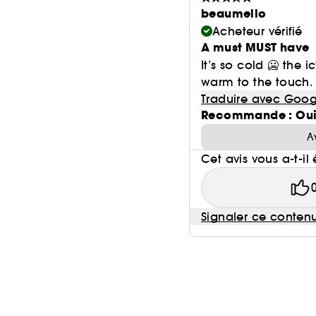
beaumello
Acheteur vérifié
A must MUST have
It’s so cold 🥶 the 
warm to the touch. 
Traduire avec Goog
Recommande : Ou
A
Cet avis vous a-t-il 
Signaler ce conten