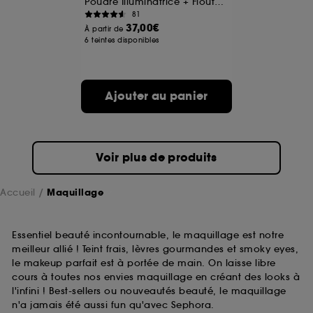
Poudre Illuminatrice + Floutante
81
37,00€
A l'exception des cookies techniques, le dépôt et la
À partir de
6 teintes disponibles
lecture de ces traceurs requiert votre accord. Vous
pouvez personnaliser vos choix concernant le dépôt
de ces cookies grâce au bouton "personnaliser mes
choix" ci-dessous ou décider de "tout accepter".
Ajouter au panier
Sephora pourra associer les informations de
navigation collectées par ces Cookies, pour les
finalités acceptées, avec les données personnelles
collectées ou générées lors de votre activité en ligne
ou en magasin. Pour refuser tous les cookies, cliques
Voir plus de produits
sur "continuer sans accepter". Voous pouvez à tout
moment choisir de retirer votrte consentement. Si vous
souhaitez obtenir plus d'information sur les cookies
Accueil
Maquillage
utilisés,
cliquez
ici
.
Essentiel beauté incontournable, le maquillage est notre
meilleur allié ! Teint frais, lèvres gourmandes et smoky eyes,
le makeup parfait est à portée de main. On laisse libre
cours à toutes nos envies maquillage en créant des looks à
l'infini ! Best-sellers ou nouveautés beauté, le maquillage
n'a jamais été aussi fun qu'avec Sephora.