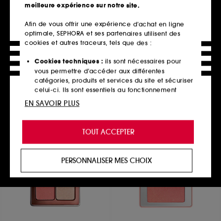
meilleure expérience sur notre site.
Afin de vous offrir une expérience d’achat en ligne
optimale, SEPHORA et ses partenaires utilisent des
BENEFIT COSMETICS
HUDA BEAUTY
BADgal BANG!
Easy Blur Bronze Fudge
cookies et autres traceurs, tels que des :
Mascara Volume Intense Waterproof Mini
Base de teint lissante sans silicone
1
935
Cookies techniques :
ils sont nécessaires pour
19,90€
36,00€
vous permettre d’accéder aux différentes
catégories, produits et services du site et sécuriser
celui-ci. Ils sont essentiels au fonctionnement
technique du site et ne peuvent être désactivés.
EN SAVOIR PLUS
Ajouter au panier
Ajouter au panier
Cookies de personnalisation :
ils nous permettent
de vous offrir une expérience enrichie et
TOUT ACCEPTER
personnalisée en vous recommandant des
produits, des services et des contenus qui
Exclu
répondent au mieux à vos préférences, et de vous
PERSONNALISER MES CHOIX
proposer des offres promotionnelles adaptées à
votre profil.
Cookies réseaux sociaux et publicité :
ils sont
utilisés pour vous présenter du contenu susceptible
de vous plaire via des publicités, y compris sur des
sites tiers et sur les réseaux sociaux, sur la base