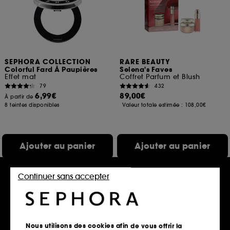
SEPHORA COLLECTION
RARE BEAUTY
Colorful Fard À Paupières
Selena's Faves
Effet mat
Coffret Parfum et Blush
79
432
6,99€
89,00€
À partir de
8 teintes disponibles
Valeur totale estimée :
108,00€
Ajouter au panier
Ajouter au panier
Continuer sans accepter
Nouveauté
Nous utilisons des cookies afin de vous offrir la