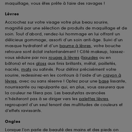
maquillage, vous êtes prête à faire des ravages !
Lèvres
Accrochez sur votre visage votre plus beau sourire,
magnifié par une sélection de produits de maquillage et de
soin. Tout d’abord, rendez-lui hommage en lui offrant un
délicieux gommage, assorti d’un soin anti-âge. Suivi d’un
masque hydratant et d’un
baume à lèvres
, votre bouche
retrouve sont éclat instantanément ! Côté makeup, laissez-
vous séduire par nos
rouges à lèvres
(
liquides
ou en
bâtons) et nos
gloss
aux finis brillants, métal, pailletés,
nacrés,
mats
ou satinés. Pour définir précisément votre
sourire, redessinez-en les contours à l’aide d’un
crayon à
lèvres
, avec ou sans réserve ! Optez pour une
base
lissante,
nourrissante ou repulpante qui, en plus, vous assurera que
la couleur ne filera pas. Les beautystas avancées
n’hésiteront pas à se diriger vers les
palettes lèvres
,
regroupant d’un seul tenant des multitudes de couleurs et
d’effets ravissants.
Ongles
Lorsque l’on parle de beauté des mains et des pieds on