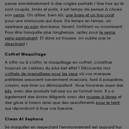
pense immédiatement à des ongles parfaits ! Une fois qu’ils
sont coupés, limés et polis, il est temps de penser à choisir
son
vernis
. On utilise, bien sûr,
une base et un top-coat
pour une manucure qui dure. De temps en temps, on
applique
un soin
durcisseur, lissant, fortifiant ou nourrissant.
Pour être tranquille plus longtemps, optez pour
le vernis
semi-permanent
. Et dans sa trousse, on oublie pas le
dissolvant
!
Coffret Maquillage
A offrir ou à s’offrir, le maquillage en coffret, constitue
toujours un cadeau du plus bel effet ! Découvrez nos
coffrets de maquillage pour les yeux
où vos marques
préférées associent savamment mascara, fard à paupières,
crayon, eye-liner ou démaquillant. Vous trouverez aussi des
kits
, avec des produits full-size ou en format mini. Il y a
également des écrins élégants avec des
rouges à lèvres
et
des gloss à foison ainsi que des assortiments
pour le teint
,
qui répondront à tous vos besoins.
Clean At Sephora
Se maquiller en respectant l’environnement est aujourd’hui