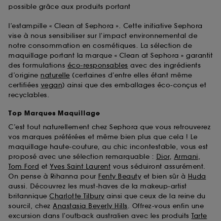
possible grâce aux produits portant
l’estampille « Clean at Sephora ». Cette initiative Sephora
vise à nous sensibiliser sur l’impact environnemental de
notre consommation en cosmétiques. La sélection de
maquillage portant la marque « Clean at Sephora » garantit
des formulations
éco-responsables
avec des ingrédients
d’origine
naturelle
(certaines d’entre elles étant même
certifiées
vegan
) ainsi que des emballages éco-conçus et
recyclables.
Top Marques Maquillage
C’est tout naturellement chez Sephora que vous retrouverez
vos marques préférées et même bien plus que cela ! Le
maquillage haute-couture, au chic incontestable, vous est
proposé avec une sélection remarquable :
Dior
,
Armani
,
Tom Ford
et
Yves Saint Laurent
vous séduiront assurément.
On pense à Rihanna pour
Fenty Beauty
et bien sûr à
Huda
aussi. Découvrez les must-haves de la makeup-artist
britannique
Charlotte Tilbury
ainsi que ceux de la reine du
sourcil, chez
Anastasia Beverly Hills
. Offrez-vous enfin une
excursion dans l’outback australien avec les produits
Tarte