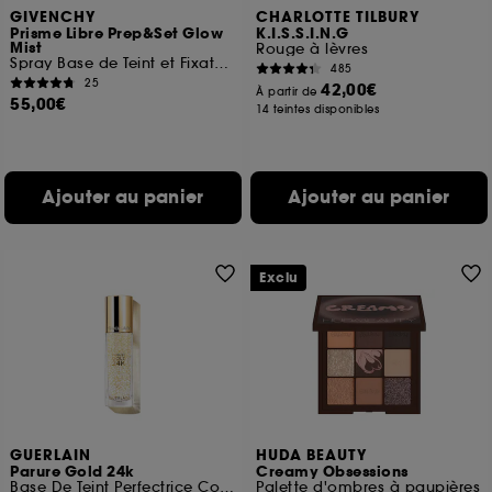
GIVENCHY
CHARLOTTE TILBURY
Prisme Libre Prep&Set Glow
K.I.S.S.I.N.G
Mist
Rouge à lèvres
Spray Base de Teint et Fixateur SPF45
485
25
42,00€
À partir de
55,00€
14 teintes disponibles
Ajouter au panier
Ajouter au panier
Exclu
GUERLAIN
HUDA BEAUTY
Parure Gold 24k
Creamy Obsessions
Base De Teint Perfectrice Concentré D’éclat
Palette d'ombres à paupières