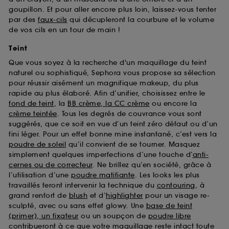
goupillon. Et pour aller encore plus loin, laissez-vous tenter
par des
faux-cils
qui décupleront la courbure et le volume
de vos cils en un tour de main !
Teint
Que vous soyez à la recherche d'un maquillage du teint
naturel ou sophistiqué, Sephora vous propose sa sélection
pour réussir aisément un magnifique makeup, du plus
rapide au plus élaboré. Afin d’unifier, choisissez entre le
fond de teint
, la
BB crème, la CC crème
ou encore la
crème teintée
. Tous les degrés de couvrance vous sont
suggérés, que ce soit en vue d’un teint zéro défaut ou d’un
fini léger. Pour un effet bonne mine instantané, c’est vers la
poudre de soleil
qu’il convient de se tourner. Masquez
simplement quelques imperfections d’une touche d’
anti-
cernes ou de correcteur
. Ne brillez qu’en société, grâce à
l’utilisation d’une
poudre matifiante
. Les looks les plus
travaillés feront intervenir la technique du
contouring
, à
grand renfort de
blush
et d’
highlighter
pour un visage re-
sculpté, avec ou sans effet glowy. Une
base de teint
(primer), un fixateur
ou un soupçon de
poudre libre
contribueront à ce que votre maquillage reste intact toute