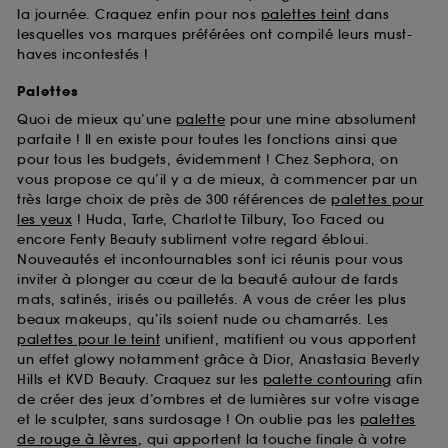
la journée. Craquez enfin pour nos
palettes teint
dans
lesquelles vos marques préférées ont compilé leurs must-
haves incontestés !
Palettes
Quoi de mieux qu’une
palette
pour une mine absolument
parfaite ! Il en existe pour toutes les fonctions ainsi que
pour tous les budgets, évidemment ! Chez Sephora, on
vous propose ce qu’il y a de mieux, à commencer par un
très large choix de près de 300 références de
palettes pour
les yeux
! Huda, Tarte, Charlotte Tilbury, Too Faced ou
encore Fenty Beauty subliment votre regard ébloui.
Nouveautés et incontournables sont ici réunis pour vous
inviter à plonger au cœur de la beauté autour de fards
mats, satinés, irisés ou pailletés. A vous de créer les plus
beaux makeups, qu’ils soient nude ou chamarrés. Les
palettes pour le teint
unifient, matifient ou vous apportent
un effet glowy notamment grâce à Dior, Anastasia Beverly
Hills et KVD Beauty. Craquez sur les
palette contouring
afin
de créer des jeux d’ombres et de lumières sur votre visage
et le sculpter, sans surdosage ! On oublie pas les
palettes
de rouge à lèvres
, qui apportent la touche finale à votre