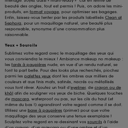
ménage. Soyez aussi « mani-ready »* car en terme de
beauté des ongles, tout est permis ! Puis, on adore les mini-
produits, en
format voyage
, pour optimiser ses bagages.
Enfin, laissez-vous tenter par les produits labellisés
Clean at
Sephora
, pour un maquillage naturel, une beauté plus
responsable, synonyme d’une consommation plus
raisonnable.
Yeux + Sourcils
Sublimez votre regard avec le maquillage des yeux qui
vous conviendra le mieux ! Ambiance makeup no makeup :
les
fards à paupières
nude, en vue d’un rendu naturel, se
font la part belle. Pour des looks plus recherchés, piochez
parmi les
palettes yeux
dont les ombres aux milliers de
couleurs et aux finis mats, satinés, nacrés ou métallisés
vous font rêver. Ajoutez un trait d’
eyeliner
, de
crayon ou de
khôl
afin de souligner vos yeux de biche. Quelques touches
de
mascara
, waterproof ou pas, sur les cils du haut (et
même du bas !) agrandiront votre regard comme il se doit.
Utilisez une
base à paupières
(primer) pour que votre
maquillage des yeux conserve une tenue exemplaire !
Sculptez votre regard en re-dessinant vos
sourcils
à l’aide
d’un crayon, d’un mascara ou d’une ombre et d’un