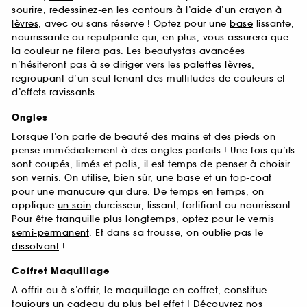
sourire, redessinez-en les contours à l’aide d’un
crayon à
lèvres
, avec ou sans réserve ! Optez pour une
base
lissante,
nourrissante ou repulpante qui, en plus, vous assurera que
la couleur ne filera pas. Les beautystas avancées
n’hésiteront pas à se diriger vers les
palettes lèvres
,
regroupant d’un seul tenant des multitudes de couleurs et
d’effets ravissants.
Ongles
Lorsque l’on parle de beauté des mains et des pieds on
pense immédiatement à des ongles parfaits ! Une fois qu’ils
sont coupés, limés et polis, il est temps de penser à choisir
son
vernis
. On utilise, bien sûr,
une base et un top-coat
pour une manucure qui dure. De temps en temps, on
applique
un soin
durcisseur, lissant, fortifiant ou nourrissant.
Pour être tranquille plus longtemps, optez pour
le vernis
semi-permanent
. Et dans sa trousse, on oublie pas le
dissolvant
!
Coffret Maquillage
A offrir ou à s’offrir, le maquillage en coffret, constitue
toujours un cadeau du plus bel effet ! Découvrez nos