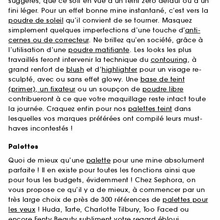
suggérés, que ce soit en vue d’un teint zéro défaut ou d’un
fini léger. Pour un effet bonne mine instantané, c’est vers la
poudre de soleil
qu’il convient de se tourner. Masquez
simplement quelques imperfections d’une touche d’
anti-
cernes ou de correcteur
. Ne brillez qu’en société, grâce à
l’utilisation d’une
poudre matifiante
. Les looks les plus
travaillés feront intervenir la technique du
contouring
, à
grand renfort de
blush
et d’
highlighter
pour un visage re-
sculpté, avec ou sans effet glowy. Une
base de teint
(primer), un fixateur
ou un soupçon de
poudre libre
contribueront à ce que votre maquillage reste intact toute
la journée. Craquez enfin pour nos
palettes teint
dans
lesquelles vos marques préférées ont compilé leurs must-
haves incontestés !
Palettes
Quoi de mieux qu’une
palette
pour une mine absolument
parfaite ! Il en existe pour toutes les fonctions ainsi que
pour tous les budgets, évidemment ! Chez Sephora, on
vous propose ce qu’il y a de mieux, à commencer par un
très large choix de près de 300 références de
palettes pour
les yeux
! Huda, Tarte, Charlotte Tilbury, Too Faced ou
encore Fenty Beauty subliment votre regard ébloui.