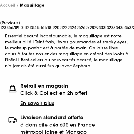
Accueil
Maquillage
[
Previous
]
1
2
3
4
5
6
7
8
9
10
11
12
13
14
15
16
17
18
19
20
21
22
23
24
25
26
27
28
29
30
31
32
33
34
35
36
37
Essentiel beauté incontournable, le maquillage est notre
meilleur allié ! Teint frais, lèvres gourmandes et smoky eyes,
le makeup parfait est à portée de main. On laisse libre
cours à toutes nos envies maquillage en créant des looks à
l'infini ! Best-sellers ou nouveautés beauté, le maquillage
n'a jamais été aussi fun qu'avec Sephora.
Retrait en magasin
Click & Collect en 2h offert
En savoir plus
Livraison standard offerte
à domicile dès 60€ en France
métropolitaine et Monaco