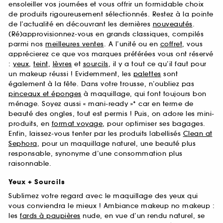
ensoleiller vos journées et vous offrir un formidable choix
de produits rigoureusement sélectionnés. Restez à la pointe
de l’actualité en découvrant les dernières
nouveautés
.
(Ré)approvisionnez-vous en grands classiques, compilés
parmi nos
meilleures ventes
. A l’unité ou en
coffret
, vous
apprécierez ce que vos marques préférées vous ont réservé
:
yeux
,
teint
,
lèvres
et
sourcils
, il y a tout ce qu’il faut pour
un makeup réussi ! Evidemment, les
palettes
sont
également à la fête. Dans votre trousse, n’oubliez pas
pinceaux et éponges
à maquillage, qui font toujours bon
ménage. Soyez aussi « mani-ready »* car en terme de
beauté des ongles, tout est permis ! Puis, on adore les mini-
produits, en
format voyage
, pour optimiser ses bagages.
Enfin, laissez-vous tenter par les produits labellisés
Clean at
Sephora
, pour un maquillage naturel, une beauté plus
responsable, synonyme d’une consommation plus
raisonnable.
Yeux + Sourcils
Sublimez votre regard avec le maquillage des yeux qui
vous conviendra le mieux ! Ambiance makeup no makeup :
les
fards à paupières
nude, en vue d’un rendu naturel, se