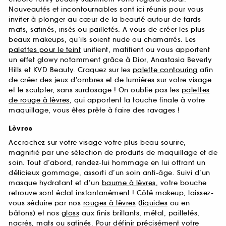
Nouveautés et incontournables sont ici réunis pour vous
inviter à plonger au cœur de la beauté autour de fards
mats, satinés, irisés ou pailletés. A vous de créer les plus
beaux makeups, qu’ils soient nude ou chamarrés. Les
palettes pour le teint
unifient, matifient ou vous apportent
un effet glowy notamment grâce à Dior, Anastasia Beverly
Hills et KVD Beauty. Craquez sur les
palette contouring
afin
de créer des jeux d’ombres et de lumières sur votre visage
et le sculpter, sans surdosage ! On oublie pas les
palettes
de rouge à lèvres
, qui apportent la touche finale à votre
maquillage, vous êtes prête à faire des ravages !
Lèvres
Accrochez sur votre visage votre plus beau sourire,
magnifié par une sélection de produits de maquillage et de
soin. Tout d’abord, rendez-lui hommage en lui offrant un
délicieux gommage, assorti d’un soin anti-âge. Suivi d’un
masque hydratant et d’un
baume à lèvres
, votre bouche
retrouve sont éclat instantanément ! Côté makeup, laissez-
vous séduire par nos
rouges à lèvres
(
liquides
ou en
bâtons) et nos
gloss
aux finis brillants, métal, pailletés,
nacrés,
mats
ou satinés. Pour définir précisément votre