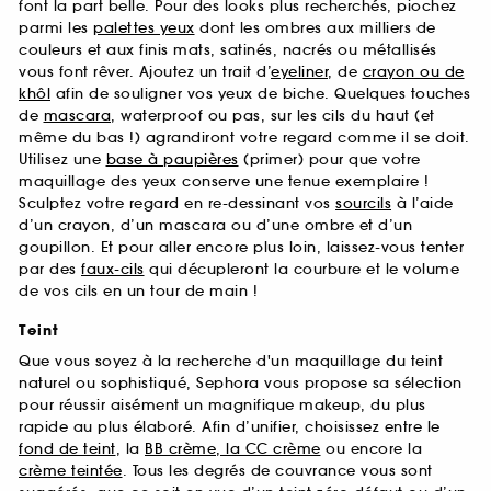
font la part belle. Pour des looks plus recherchés, piochez
parmi les
palettes yeux
dont les ombres aux milliers de
couleurs et aux finis mats, satinés, nacrés ou métallisés
vous font rêver. Ajoutez un trait d’
eyeliner
, de
crayon ou de
khôl
afin de souligner vos yeux de biche. Quelques touches
de
mascara
, waterproof ou pas, sur les cils du haut (et
même du bas !) agrandiront votre regard comme il se doit.
Utilisez une
base à paupières
(primer) pour que votre
maquillage des yeux conserve une tenue exemplaire !
Sculptez votre regard en re-dessinant vos
sourcils
à l’aide
d’un crayon, d’un mascara ou d’une ombre et d’un
goupillon. Et pour aller encore plus loin, laissez-vous tenter
par des
faux-cils
qui décupleront la courbure et le volume
de vos cils en un tour de main !
Teint
Que vous soyez à la recherche d'un maquillage du teint
naturel ou sophistiqué, Sephora vous propose sa sélection
pour réussir aisément un magnifique makeup, du plus
rapide au plus élaboré. Afin d’unifier, choisissez entre le
fond de teint
, la
BB crème, la CC crème
ou encore la
crème teintée
. Tous les degrés de couvrance vous sont