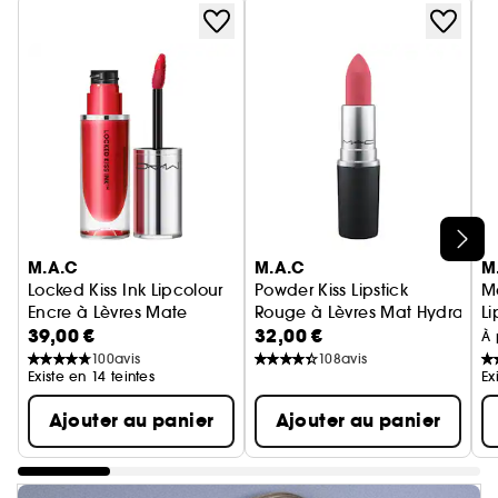
Ignorer le carrousel produits
M.A.C
M.A.C
M
Locked Kiss Ink Lipcolour
Powder Kiss Lipstick
M
Encre à Lèvres Mate
Rouge à Lèvres Mat Hydratant
Li
39,00 €
32,00 €
Ro
À 
100
avis
108
avis
Existe en 14 teintes
Ex
Ajouter au panier
Ajouter au panier