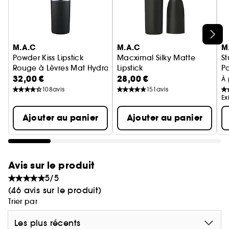
Ne s'estompe pas, 12 heures
Ne s'écaille pas, 12 heures
Résistant à la décoloration, 12 heures
Ignorer le carrousel produits
M.A.C
M.A.C
M
Powder Kiss Lipstick
Macximal Silky Matte
S
Rouge à Lèvres Mat Hydratant
Lipstick
P
32,00 €
28,00 €
Rouge à Lèvres Mat Hydratant
Fo
À 
108
avis
151
avis
Ex
Ajouter au panier
Ajouter au panier
Avis sur le produit
5/5
(46 avis sur le produit)
Trier par
Les plus récents