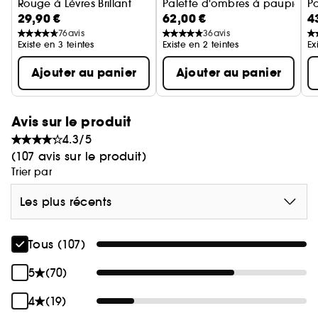
Rouge à Lèvres Brillant
Palette d'ombres à paupières
P
29,90 €
62,00 €
4
76
avis
36
avis
Existe en 3 teintes
Existe en 2 teintes
Ex
Ajouter au panier
Ajouter au panier
Avis sur le produit
4.3/5
(107 avis sur le produit)
Trier par
Les plus récents
Tous (107)
5
(70)
4
(19)