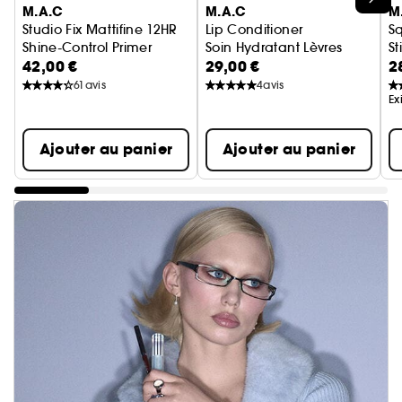
M.A.C
M.A.C
M
Studio Fix Mattifine 12HR
Lip Conditioner
Sq
Shine-Control Primer
Soin Hydratant Lèvres
St
42,00 €
29,00 €
2
Base Visage Anti-Brillance 12h
Gl
61
avis
4
avis
Ex
Ajouter au panier
Ajouter au panier