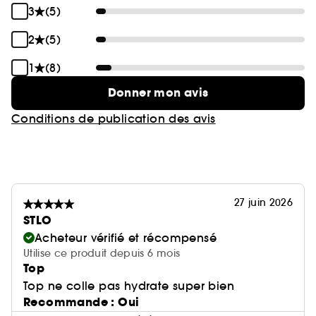
3
(5)
2
(5)
1
(8)
Donner mon avis
Conditions de publication des avis
27 juin 2026
STLO
Acheteur vérifié et récompensé
Utilise ce produit depuis 6 mois
Top
Top ne colle pas hydrate super bien
Recommande : Oui