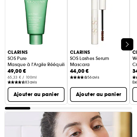
Ignorer le carrousel produits
CLARINS
CLARINS
C
SOS Pure
SOS Lashes Serum
Wa
Masque à l'Argile Rééquilibrant
Mascara
C
49,00 €
44,00 €
3
Soin maquillant pour les cils
65,33 € / 100ml
56
avis
83
avis
Ex
Ajouter au panier
Ajouter au panier