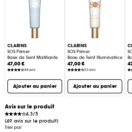
besoins de la peau.
Ignorer le carrousel produits
CLARINS
CLARINS
C
SOS Primer
SOS Primer
S
Base de Teint Matifiante
Base de Teint Illuminatrice
Ba
47,00 €
47,00 €
4
44
avis
53
avis
Ajouter au panier
Ajouter au panier
Avis sur le produit
4.3/5
(49 avis sur le produit)
Trier par