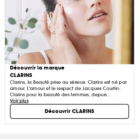
Découvrir la marque
CLARINS
Clarins, la Beauté prise au sérieux. Clarins est né par
amour. L’amour et le respect de Jacques Courtin-
Clarins pour la beauté des femmes, depuis
l'ouverture du premier Institut Clarins à Paris en 1954.
Voir plus
N°1 Européen des soins de beauté haut de
Découvrir CLARINS
gamme...