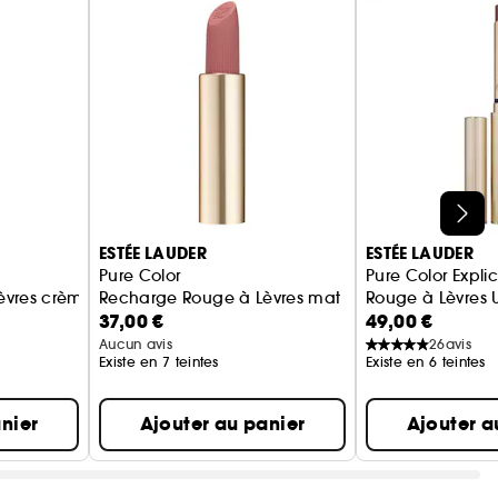
ESTÉE LAUDER
ESTÉE LAUDER
Pure Color
Pure Color Explic
èvres crème
Recharge Rouge à Lèvres mat
Rouge à Lèvres U
37,00 €
49,00 €
Aucun avis
26
avis
Existe en 7 teintes
Existe en 6 teintes
nier
Ajouter au panier
Ajouter a