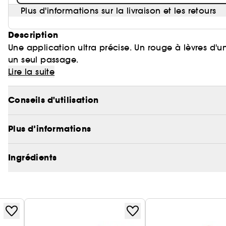
Plus d'informations sur la livraison et les retours
Description
Une application ultra précise. Un rouge à lèvres d'u
un seul passage.
Longue tenue 8 heures. Couleur sans compromis qui 
Lire la suite
légère et crémeuse.
Conseils d'utilisation
Hydrate instantanément, repulpe et lisse vos lèvres. 
Le raisin du rouge à lèvres permet une application p
Plus d’informations
dessiner une bouche sensuelle et élégante.
L'écrin rose gold, tout en finesse, a été pensé comm
Soyez inoubliable.
Ingrédients