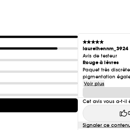
laurelhennm_3924
Avis de testeur
Rouge à lèvres
Paquet très discrète t
pigmentation égal
Voir plus
Cet avis vous a-t-il 
Signaler ce conten