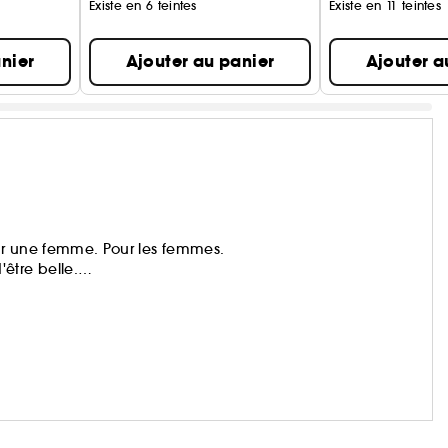
Existe en 6 teintes
Existe en 11 teintes
nier
Ajouter au panier
Ajouter a
ar une femme. Pour les femmes.
être belle.
, de l'Innovation et du Service.
garde, un maquillage pro, des parfums incarnés.