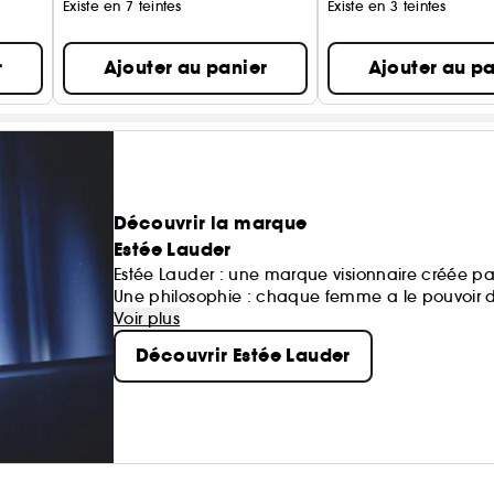
Existe en 7 teintes
Existe en 3 teintes
r
Ajouter au panier
Ajouter au pa
Découvrir la marque
Estée Lauder
Estée Lauder : une marque visionnaire créée p
Une philosophie : chaque femme a le pouvoir d'
Une exigence : offrir le meilleur de la Recherche
Voir plus
Une signature : des technologies soin d'avant-
Découvrir Estée Lauder