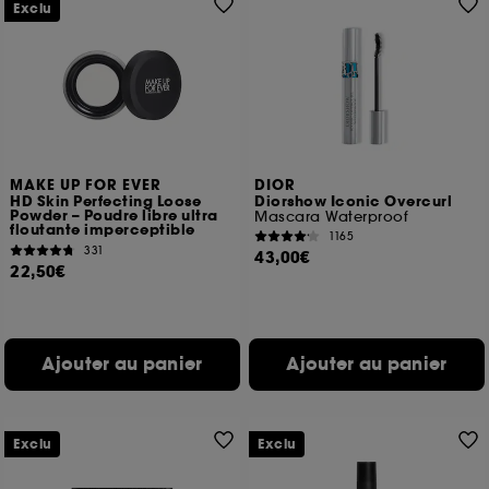
Exclu
MAKE UP FOR EVER
DIOR
HD Skin Perfecting Loose
Diorshow Iconic Overcurl
Powder – Poudre libre ultra
Mascara Waterproof
floutante imperceptible
1165
331
43,00€
22,50€
Ajouter au panier
Ajouter au panier
Exclu
Exclu