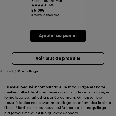
Blush Poudre Mat
140
25,00€
A l'exception des cookies techniques, le dépôt et la
8 teintes disponibles
lecture de ces traceurs requiert votre accord. Vous
pouvez personnaliser vos choix concernant le dépôt
de ces cookies grâce au bouton "personnaliser mes
choix" ci-dessous ou décider de "tout accepter".
Ajouter au panier
Sephora pourra associer les informations de
navigation collectées par ces Cookies, pour les
finalités acceptées, avec les données personnelles
collectées ou générées lors de votre activité en ligne
ou en magasin. Pour refuser tous les cookies, cliques
Voir plus de produits
sur "continuer sans accepter". Voous pouvez à tout
moment choisir de retirer votrte consentement. Si vous
souhaitez obtenir plus d'information sur les cookies
Accueil
Maquillage
utilisés,
cliquez
ici
.
Essentiel beauté incontournable, le maquillage est notre
meilleur allié ! Teint frais, lèvres gourmandes et smoky eyes,
le makeup parfait est à portée de main. On laisse libre
cours à toutes nos envies maquillage en créant des looks à
l'infini ! Best-sellers ou nouveautés beauté, le maquillage
n'a jamais été aussi fun qu'avec Sephora.