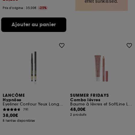
effet sunkissed.
Prix d'origine : 35,00€
-25%
Ajouter au panier
LANCÔME
SUMMER FRIDAYS
Hypnôse
Combo lèvres
Eyeliner Contour Yeux Longue Tenue
Baume à lèvres et SoftLine Lip Liner
48,00€
791
38,00€
2 produits
8 teintes disponibles