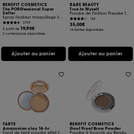
BENEFIT COSMETICS
RARE BEAUTY
The POREfessional Super
True to Myself
Setter
Poudre de Finition Pressée Teintée
Spray fixateur maquillage lissant
164
2709
35,00€
19,90€
À partir de
14 teintes disponibles
2 contenances disponibles
Ajouter au panier
Ajouter au panier
TARTE
BENEFIT COSMETICS
Amazonian clay 16-hr
Goof Proof Brow Powder
Fond de teint poudre effet flouté
Poudre à Sourcils au Rendu Naturel et Teinté