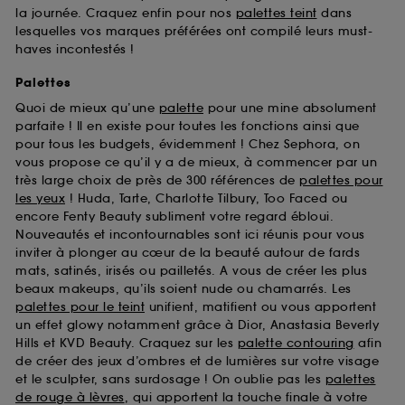
la journée. Craquez enfin pour nos
palettes teint
dans
lesquelles vos marques préférées ont compilé leurs must-
haves incontestés !
Palettes
Quoi de mieux qu’une
palette
pour une mine absolument
parfaite ! Il en existe pour toutes les fonctions ainsi que
pour tous les budgets, évidemment ! Chez Sephora, on
vous propose ce qu’il y a de mieux, à commencer par un
très large choix de près de 300 références de
palettes pour
les yeux
! Huda, Tarte, Charlotte Tilbury, Too Faced ou
encore Fenty Beauty subliment votre regard ébloui.
Nouveautés et incontournables sont ici réunis pour vous
inviter à plonger au cœur de la beauté autour de fards
mats, satinés, irisés ou pailletés. A vous de créer les plus
beaux makeups, qu’ils soient nude ou chamarrés. Les
palettes pour le teint
unifient, matifient ou vous apportent
un effet glowy notamment grâce à Dior, Anastasia Beverly
Hills et KVD Beauty. Craquez sur les
palette contouring
afin
de créer des jeux d’ombres et de lumières sur votre visage
et le sculpter, sans surdosage ! On oublie pas les
palettes
de rouge à lèvres
, qui apportent la touche finale à votre