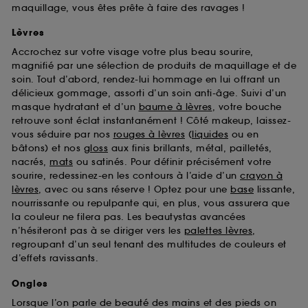
maquillage, vous êtes prête à faire des ravages !
Lèvres
Accrochez sur votre visage votre plus beau sourire,
magnifié par une sélection de produits de maquillage et de
soin. Tout d’abord, rendez-lui hommage en lui offrant un
délicieux gommage, assorti d’un soin anti-âge. Suivi d’un
masque hydratant et d’un
baume à lèvres
, votre bouche
retrouve sont éclat instantanément ! Côté makeup, laissez-
vous séduire par nos
rouges à lèvres
(
liquides
ou en
bâtons) et nos
gloss
aux finis brillants, métal, pailletés,
nacrés,
mats
ou satinés. Pour définir précisément votre
sourire, redessinez-en les contours à l’aide d’un
crayon à
lèvres
, avec ou sans réserve ! Optez pour une
base
lissante,
nourrissante ou repulpante qui, en plus, vous assurera que
la couleur ne filera pas. Les beautystas avancées
n’hésiteront pas à se diriger vers les
palettes lèvres
,
regroupant d’un seul tenant des multitudes de couleurs et
d’effets ravissants.
Ongles
Lorsque l’on parle de beauté des mains et des pieds on