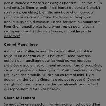
pense immédiatement à des ongles parfaits ! Une fois qu’ils
sont coupés, limés et polis, il est temps de penser à choisir
son
vernis
. On utilise, bien sûr,
une base et un top-coat
pour une manucure qui dure. De temps en temps, on
applique
un soin
durcisseur, lissant, fortifiant ou nourrissant.
Pour être tranquille plus longtemps, optez pour
le vernis
semi-permanent
. Et dans sa trousse, on oublie pas le
dissolvant
!
Coffret Maquillage
A offrir ou à s’offrir, le maquillage en coffret, constitue
toujours un cadeau du plus bel effet ! Découvrez nos
coffrets de maquillage pour les yeux
où vos marques
préférées associent savamment mascara, fard à paupières,
crayon, eye-liner ou démaquillant. Vous trouverez aussi des
kits
, avec des produits full-size ou en format mini. Il y a
également des écrins élégants avec des
rouges à lèvres
et
des gloss à foison ainsi que des assortiments
pour le teint
,
qui répondront à tous vos besoins.
Clean At Sephora
Se maquiller en respectant l’environnement est aujourd’hui