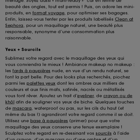
ménage. Soyez aussi « mani-ready »* car en terme de
beauté des ongles, tout est permis ! Puis, on adore les mini-
produits, en
format voyage
, pour optimiser ses bagages.
Enfin, laissez-vous tenter par les produits labellisés
Clean at
Sephora
, pour un maquillage naturel, une beauté plus
responsable, synonyme d’une consommation plus
raisonnable.
Yeux + Sourcils
Sublimez votre regard avec le maquillage des yeux qui
vous conviendra le mieux ! Ambiance makeup no makeup :
les
fards à paupières
nude, en vue d’un rendu naturel, se
font la part belle. Pour des looks plus recherchés, piochez
parmi les
palettes yeux
dont les ombres aux milliers de
couleurs et aux finis mats, satinés, nacrés ou métallisés
vous font rêver. Ajoutez un trait d’
eyeliner
, de
crayon ou de
khôl
afin de souligner vos yeux de biche. Quelques touches
de
mascara
, waterproof ou pas, sur les cils du haut (et
même du bas !) agrandiront votre regard comme il se doit.
Utilisez une
base à paupières
(primer) pour que votre
maquillage des yeux conserve une tenue exemplaire !
Sculptez votre regard en re-dessinant vos
sourcils
à l’aide
d’un crayon, d’un mascara ou d’une ombre et d’un