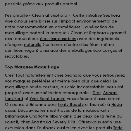
possible grâce aux produits portant
l’estampille « Clean at Sephora ». Cette initiative Sephora
vise à nous sensibiliser sur l’impact environnemental de
notre consommation en cosmétiques. La sélection de
maquillage portant la marque « Clean at Sephora » garantit
des formulations
éco-responsables
avec des ingrédients
d’origine
naturelle
(certaines d’entre elles étant même
certifiées
vegan
) ainsi que des emballages éco-conçus et
recyclables.
Top Marques Maquillage
C’est tout naturellement chez Sephora que vous retrouverez
vos marques préférées et même bien plus que cela ! Le
maquillage haute-couture, au chic incontestable, vous est
proposé avec une sélection remarquable :
Dior
,
Armani
,
Tom Ford
et
Yves Saint Laurent
vous séduiront assurément.
On pense à Rihanna pour
Fenty Beauty
et bien sûr à
Huda
aussi. Découvrez les must-haves de la makeup-artist
britannique
Charlotte Tilbury
ainsi que ceux de la reine du
sourcil, chez
Anastasia Beverly Hills
. Offrez-vous enfin une
excursion dans l’outback australien avec les produits
Tarte