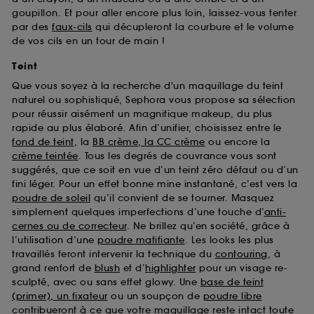
goupillon. Et pour aller encore plus loin, laissez-vous tenter
par des
faux-cils
qui décupleront la courbure et le volume
de vos cils en un tour de main !
Teint
Que vous soyez à la recherche d'un maquillage du teint
naturel ou sophistiqué, Sephora vous propose sa sélection
pour réussir aisément un magnifique makeup, du plus
rapide au plus élaboré. Afin d’unifier, choisissez entre le
fond de teint
, la
BB crème, la CC crème
ou encore la
crème teintée
. Tous les degrés de couvrance vous sont
suggérés, que ce soit en vue d’un teint zéro défaut ou d’un
fini léger. Pour un effet bonne mine instantané, c’est vers la
poudre de soleil
qu’il convient de se tourner. Masquez
simplement quelques imperfections d’une touche d’
anti-
cernes ou de correcteur
. Ne brillez qu’en société, grâce à
l’utilisation d’une
poudre matifiante
. Les looks les plus
travaillés feront intervenir la technique du
contouring
, à
grand renfort de
blush
et d’
highlighter
pour un visage re-
sculpté, avec ou sans effet glowy. Une
base de teint
(primer), un fixateur
ou un soupçon de
poudre libre
contribueront à ce que votre maquillage reste intact toute