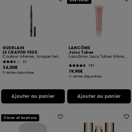
Best seller
GUERLAIN
LANCÔME
LE CRAYON YEUX
Juicy Tubes
Couleur intense, longue tenue et waterproof
Lancôme Juicy Tubes Gloss 27 Cheeky Cherry
22
985
34,00€
19,90€
5 teintes disponibles
11 teintes disponibles
Ajouter au panier
Ajouter au panier
Clean at Sephora