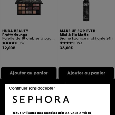
HUDA BEAUTY
MAKE UP FOR EVER
Pretty Grunge
Mist & Fix Matte
Palette de 18 ombres à paupières
Brume fixatrice matifiante 24h
893
223
72,00€
36,00€
Ajouter au panier
Ajouter au panier
Continuer sans accepter
Nouveauté
Nous utilisons des cookies afin de vous offrir la