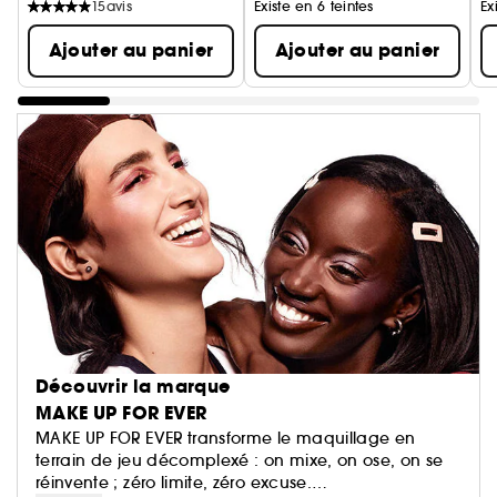
15
avis
Existe en 6 teintes
Ex
Ajouter au panier
Ajouter au panier
Découvrir la marque
MAKE UP FOR EVER
MAKE UP FOR EVER transforme le maquillage en
terrain de jeu décomplexé : on mixe, on ose, on se
réinvente ; zéro limite, zéro excuse.