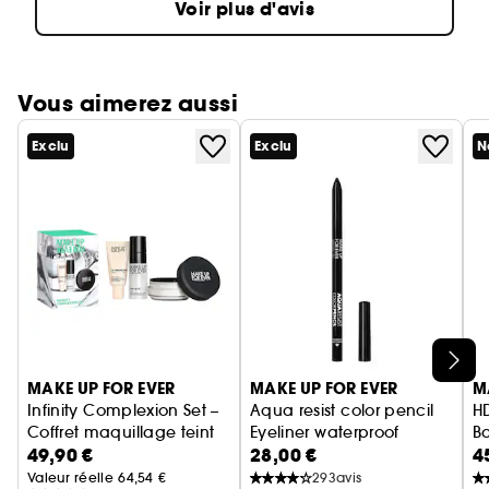
Voir plus d'avis
Vous aimerez aussi
Exclu
Exclu
N
Ignorer le carrousel produits
MAKE UP FOR EVER
MAKE UP FOR EVER
M
Infinity Complexion Set –
Aqua resist color pencil
HD
Coffret maquillage teint
Eyeliner waterproof
B
49,90 €
28,00 €
4
Fo
co
Valeur réelle 64,54 €
293
avis