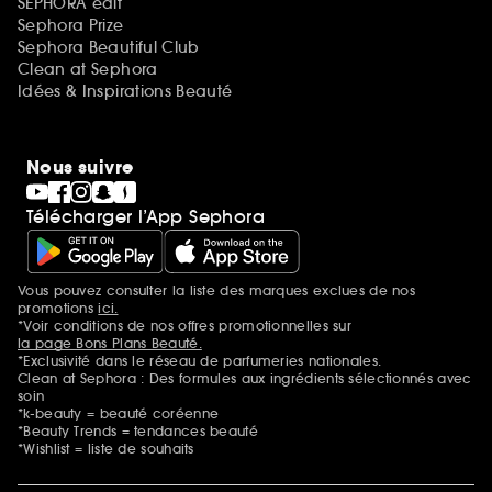
SEPHORA edit
Sephora Prize
Sephora Beautiful Club
Clean at Sephora
Idées & Inspirations Beauté
Nous suivre
Télécharger l’App Sephora
Vous pouvez consulter la liste des marques exclues de nos
Mentions additionnelles
promotions
ici.
*Voir conditions de nos offres promotionnelles sur
la page Bons Plans Beauté.
*Exclusivité dans le réseau de parfumeries nationales.
Clean at Sephora : Des formules aux ingrédients sélectionnés avec
soin
*k-beauty = beauté coréenne
*Beauty Trends = tendances beauté
*Wishlist = liste de souhaits