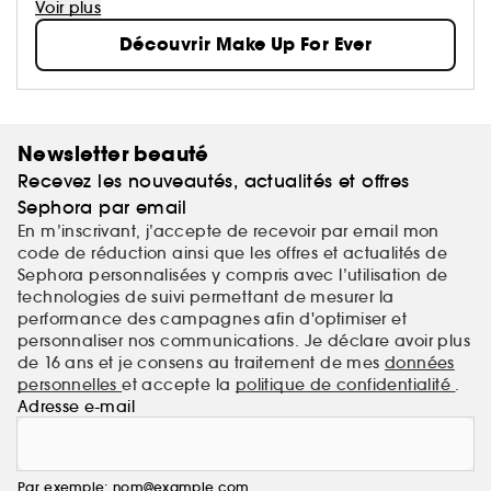
Ses formules haute performance suivent le rythme et
Voir plus
subliment toutes les carnations, quoi qu’il arrive.
Découvrir Make Up For Ever
Newsletter beauté
Recevez les nouveautés, actualités et offres
Sephora par email
En m’inscrivant, j’accepte de recevoir par email mon
code de réduction ainsi que les offres et actualités de
Sephora personnalisées y compris avec l’utilisation de
technologies de suivi permettant de mesurer la
performance des campagnes afin d'optimiser et
personnaliser nos communications. Je déclare avoir plus
de 16 ans et je consens au traitement de mes
données
personnelles
et accepte la
politique de confidentialité
.
Adresse e-mail
Par exemple: nom@example.com