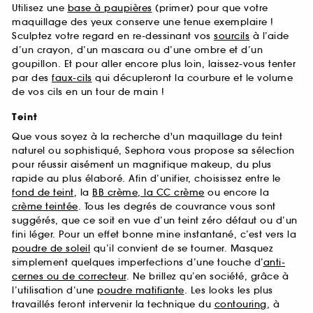
Utilisez une
base à paupières
(primer) pour que votre
maquillage des yeux conserve une tenue exemplaire !
Sculptez votre regard en re-dessinant vos
sourcils
à l’aide
d’un crayon, d’un mascara ou d’une ombre et d’un
goupillon. Et pour aller encore plus loin, laissez-vous tenter
par des
faux-cils
qui décupleront la courbure et le volume
de vos cils en un tour de main !
Teint
Que vous soyez à la recherche d'un maquillage du teint
naturel ou sophistiqué, Sephora vous propose sa sélection
pour réussir aisément un magnifique makeup, du plus
rapide au plus élaboré. Afin d’unifier, choisissez entre le
fond de teint
, la
BB crème, la CC crème
ou encore la
crème teintée
. Tous les degrés de couvrance vous sont
suggérés, que ce soit en vue d’un teint zéro défaut ou d’un
fini léger. Pour un effet bonne mine instantané, c’est vers la
poudre de soleil
qu’il convient de se tourner. Masquez
simplement quelques imperfections d’une touche d’
anti-
cernes ou de correcteur
. Ne brillez qu’en société, grâce à
l’utilisation d’une
poudre matifiante
. Les looks les plus
travaillés feront intervenir la technique du
contouring
, à