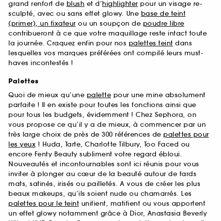
grand renfort de
blush
et d’
highlighter
pour un visage re-
sculpté, avec ou sans effet glowy. Une
base de teint
(primer), un fixateur
ou un soupçon de
poudre libre
contribueront à ce que votre maquillage reste intact toute
la journée. Craquez enfin pour nos
palettes teint
dans
lesquelles vos marques préférées ont compilé leurs must-
haves incontestés !
Palettes
Quoi de mieux qu’une
palette
pour une mine absolument
parfaite ! Il en existe pour toutes les fonctions ainsi que
pour tous les budgets, évidemment ! Chez Sephora, on
vous propose ce qu’il y a de mieux, à commencer par un
très large choix de près de 300 références de
palettes pour
les yeux
! Huda, Tarte, Charlotte Tilbury, Too Faced ou
encore Fenty Beauty subliment votre regard ébloui.
Nouveautés et incontournables sont ici réunis pour vous
inviter à plonger au cœur de la beauté autour de fards
mats, satinés, irisés ou pailletés. A vous de créer les plus
beaux makeups, qu’ils soient nude ou chamarrés. Les
palettes pour le teint
unifient, matifient ou vous apportent
un effet glowy notamment grâce à Dior, Anastasia Beverly