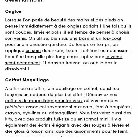
d’effets ravissants.
Ongles
Lorsque l’on parle de beauté des mains et des pieds on
pense immédiatement à des ongles parfaits ! Une fois qu’ils
sont coupés, limés et polis, il est temps de penser à choisir
son
vernis
. On utilise, bien sûr,
une base et un top-coat
pour une manucure qui dure. De temps en temps, on
applique
un soin
durcisseur, lissant, fortifiant ou nourrissant.
Pour être tranquille plus longtemps, optez pour
le vernis
semi-permanent
. Et dans sa trousse, on oublie pas le
dissolvant
!
Coffret Maquillage
A offrir ou à s’offrir, le maquillage en coffret, constitue
toujours un cadeau du plus bel effet ! Découvrez nos
coffrets de maquillage pour les yeux
où vos marques
préférées associent savamment mascara, fard à paupières,
crayon, eye-liner ou démaquillant. Vous trouverez aussi des
kits
, avec des produits full-size ou en format mini. Il y a
également des écrins élégants avec des
rouges à lèvres
et
des gloss à foison ainsi que des assortiments
pour le teint
,