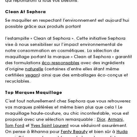
qui répondront à tous vos besoins.
Clean At Sephora
Se maquiller en respectant l’environnement est aujourd’hui
possible grâce aux produits portant
l’estampille « Clean at Sephora ». Cette initiative Sephora
vise à nous sensibiliser sur l’impact environnemental de
notre consommation en cosmétiques. La sélection de
maquillage portant la marque « Clean at Sephora » garantit
des formulations
éco-responsables
avec des ingrédients
d’origine
naturelle
(certaines d’entre elles étant même
certifiées
vegan
) ainsi que des emballages éco-conçus et
recyclables.
Top Marques Maquillage
C’est tout naturellement chez Sephora que vous retrouverez
vos marques préférées et même bien plus que cela ! Le
maquillage haute-couture, au chic incontestable, vous est
proposé avec une sélection remarquable :
Dior
,
Armani
,
Tom Ford
et
Yves Saint Laurent
vous séduiront assurément.
On pense à Rihanna pour
Fenty Beauty
et bien sûr à
Huda