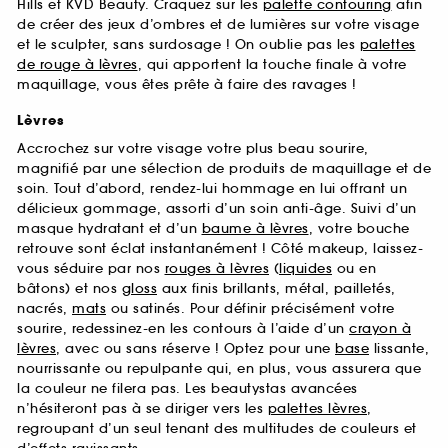
Hills et KVD Beauty. Craquez sur les
palette contouring
afin
de créer des jeux d’ombres et de lumières sur votre visage
et le sculpter, sans surdosage ! On oublie pas les
palettes
de rouge à lèvres
, qui apportent la touche finale à votre
maquillage, vous êtes prête à faire des ravages !
Lèvres
Accrochez sur votre visage votre plus beau sourire,
magnifié par une sélection de produits de maquillage et de
soin. Tout d’abord, rendez-lui hommage en lui offrant un
délicieux gommage, assorti d’un soin anti-âge. Suivi d’un
masque hydratant et d’un
baume à lèvres
, votre bouche
retrouve sont éclat instantanément ! Côté makeup, laissez-
vous séduire par nos
rouges à lèvres
(
liquides
ou en
bâtons) et nos
gloss
aux finis brillants, métal, pailletés,
nacrés,
mats
ou satinés. Pour définir précisément votre
sourire, redessinez-en les contours à l’aide d’un
crayon à
lèvres
, avec ou sans réserve ! Optez pour une
base
lissante,
nourrissante ou repulpante qui, en plus, vous assurera que
la couleur ne filera pas. Les beautystas avancées
n’hésiteront pas à se diriger vers les
palettes lèvres
,
regroupant d’un seul tenant des multitudes de couleurs et