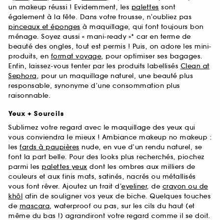
un makeup réussi ! Evidemment, les
palettes
sont
également à la fête. Dans votre trousse, n’oubliez pas
pinceaux et éponges
à maquillage, qui font toujours bon
ménage. Soyez aussi « mani-ready »* car en terme de
beauté des ongles, tout est permis ! Puis, on adore les mini-
produits, en
format voyage
, pour optimiser ses bagages.
Enfin, laissez-vous tenter par les produits labellisés
Clean at
Sephora
, pour un maquillage naturel, une beauté plus
responsable, synonyme d’une consommation plus
raisonnable.
Yeux + Sourcils
Sublimez votre regard avec le maquillage des yeux qui
vous conviendra le mieux ! Ambiance makeup no makeup :
les
fards à paupières
nude, en vue d’un rendu naturel, se
font la part belle. Pour des looks plus recherchés, piochez
parmi les
palettes yeux
dont les ombres aux milliers de
couleurs et aux finis mats, satinés, nacrés ou métallisés
vous font rêver. Ajoutez un trait d’
eyeliner
, de
crayon ou de
khôl
afin de souligner vos yeux de biche. Quelques touches
de
mascara
, waterproof ou pas, sur les cils du haut (et
même du bas !) agrandiront votre regard comme il se doit.