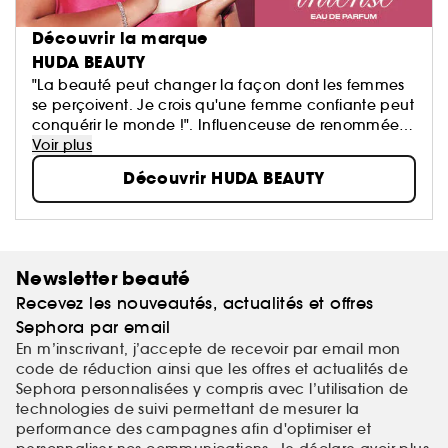
Découvrir la marque
HUDA BEAUTY
"La beauté peut changer la façon dont les femmes
se perçoivent. Je crois qu'une femme confiante peut
conquérir le monde !". Influenceuse de renommée
mondiale basée à Dubai, Huda Kattan fonde en
Voir plus
2013 la marque Huda Beauty. Ce qui a commencé
Découvrir HUDA BEAUTY
comme une passion est aujourd'hui devenu un
succès international...
Newsletter beauté
Recevez les nouveautés, actualités et offres
Sephora par email
En m’inscrivant, j’accepte de recevoir par email mon
code de réduction ainsi que les offres et actualités de
Sephora personnalisées y compris avec l’utilisation de
technologies de suivi permettant de mesurer la
performance des campagnes afin d'optimiser et