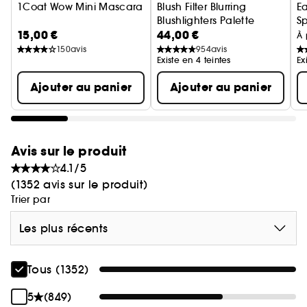
POURQUOI ON L'ADORE :
1Coat Wow Mini Mascara
Blush Filter Blurring
Ea
Blushlighters Palette
Sp
- Facile à utiliser
15,00 €
44,00 €
Palette Blush et Highlighter
m
À 
- Application rapide – une couche suffit
150
avis
954
avis
- Effet waouh
Existe en 4 teintes
Ex
- La brosse à double face pour des résultats
Ajouter au panier
Ajouter au panier
immédiats
LES AUTRES CHOSES À SAVOIR :
La formule crémeuse noire intense enveloppe
Avis sur le produit
chaque cil pour qu'il soit allongé, recourbé et
4.1/5
plus volumineux, sans effort.
(1352 avis sur le produit)
Trier par
Les plus récents
Tous (1352)
5
(849)