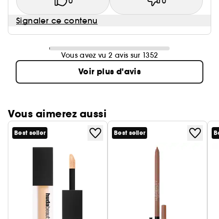
0
0
Signaler ce contenu
Vous avez vu 2 avis sur 1352
Voir plus d'avis
Vous aimerez aussi
Best seller
Best seller
B