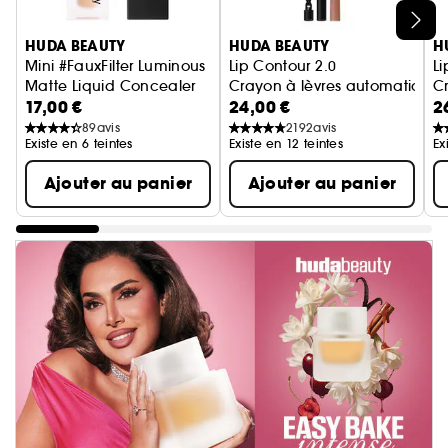
Ignorer le carrousel produits
HUDA BEAUTY
HUDA BEAUTY
H
Mini #FauxFilter Luminous
Lip Contour 2.0
Li
Matte Liquid Concealer
Crayon à lèvres automatique
Cr
17,00 €
24,00 €
2
Anticernes liquide
89
avis
2192
avis
Existe en 6 teintes
Existe en 12 teintes
Ex
Ajouter au panier
Ajouter au panier