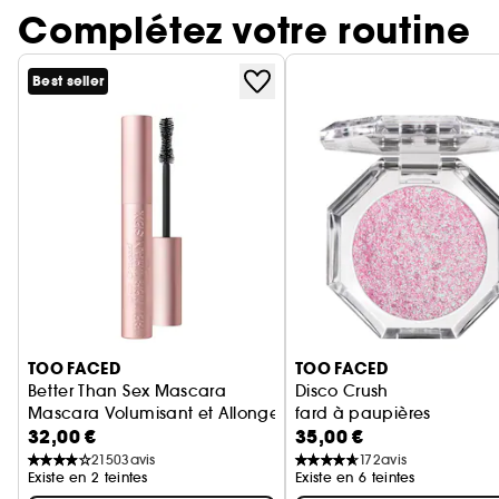
Complétez votre routine
Best seller
Ignorer le carrousel produits
TOO FACED
TOO FACED
Better Than Sex Mascara
Disco Crush
Mascara Volumisant et Allongeant pour les Cils
fard à paupières
32,00 €
35,00 €
21503
avis
172
avis
Existe en 2 teintes
Existe en 6 teintes