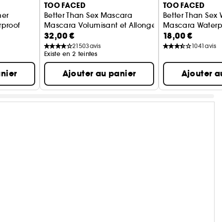
TOO FACED
TOO FACED
ner
Better Than Sex Mascara
Better Than Sex 
rproof
Mascara Volumisant et Allongeant pour les Cils
Mascara Waterp
32,00 €
18,00 €
21503
avis
1041
avis
Existe en 2 teintes
nier
Ajouter au panier
Ajouter a
maquillage. Nous encourageons les femmes à s’exprimer
 plus grand que jamais. Nous utilisons les ingrédients les