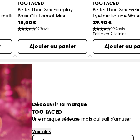
TOO FACED
TOO FACED
Better Than Sex Foreplay
Better Than Sex Eyeli
t multi-usage
Base Cils Format Mini
Eyeliner liquide Wate
18,00 €
29,90 €
123
avis
992
avis
Existe en 2 teintes
r
Ajouter au panier
Ajouter au pa
Découvrir la marque
TOO FACED
Une marque sérieuse mais qui sait s’amuser
Too Faced croit au pouvoir transformateur du 
Voir plus
avec confiance, créativité et la liberté de rêver