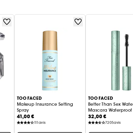
TOO FACED
TOO FACED
Makeup Insurance Setting
Better Than Sex Wate
Spray
Mascara Waterproof
41,00 €
32,00 €
Spray fixateur
111
avis
7205
avis