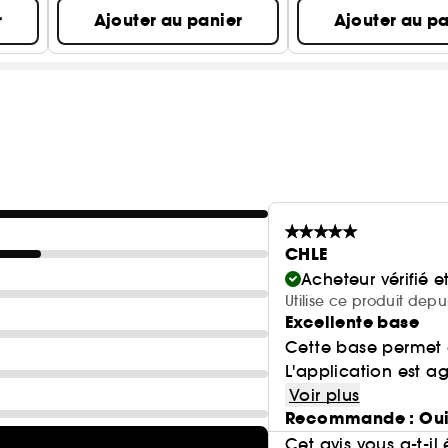
r
Ajouter au panier
Ajouter au pa
CHLE
Acheteur vérifié 
Utilise ce produit depu
Excellente base
Cette base permet d
L'application est ag
Voir plus
Recommande : Ou
Cet avis vous a-t-il 