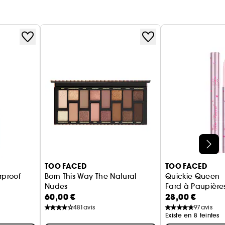
TOO FACED
TOO FACED
rproof
Born This Way The Natural
Quickie Queen
Nudes
Fard à Paupières
60,00 €
28,00 €
Palette de Fards à Paupières
481
avis
97
avis
Existe en 8 teintes