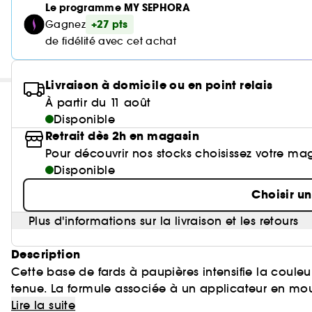
Le programme MY SEPHORA
+27 pts
Gagnez
de fidélité avec cet achat
Livraison à domicile ou en point relais
À partir du 11 août
Disponible
Retrait dès 2h en magasin
Pour découvrir nos stocks choisissez votre ma
Disponible
Choisir u
Plus d'informations sur la livraison et les retours
Description
Cette base de fards à paupières intensifie la coule
tenue. La formule associée à un applicateur en mous
impeccable. Cette base pour ombre à paupières trans
Lire la suite