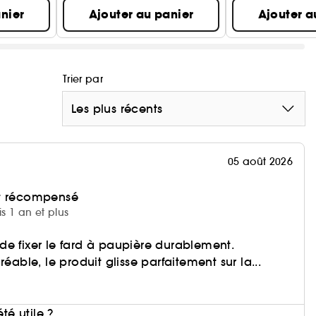
nier
Ajouter au panier
Ajouter a
Trier par
Les plus récents
05 août 2026
et récompensé
is 1 an et plus
e fixer le fard à paupière durablement.
réable, le produit glisse parfaitement sur la...
i
été utile ?