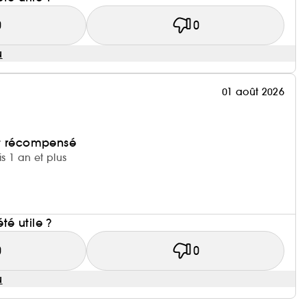
0
0
u
01 août 2026
et récompensé
is 1 an et plus
i
été utile ?
0
0
u