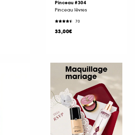
m
Pinceau #304
s
Pinceau lèvres
70
33,00€