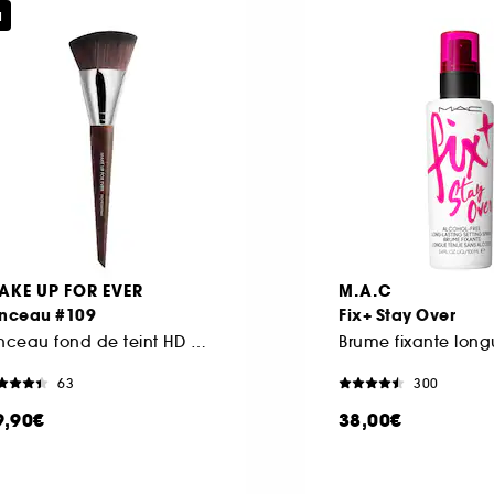
u
AKE UP FOR EVER
M.A.C
inceau #109
Fix+ Stay Over
Pinceau fond de teint HD Skin
63
300
9,90€
38,00€