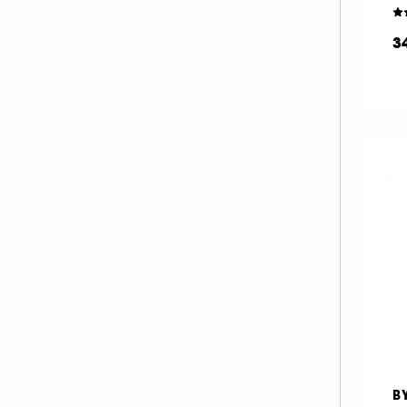
MAKE UP FOR EVER (67)
3
MANUCURIST (33)
MARIO BADESCU (1)
MERCI HANDY (2)
MERIT BEAUTY (19)
MILK MAKEUP (38)
MOROCCANOIL (1)
MY CLARINS (1)
NARS (47)
NATASHA DENONA (54)
NUDESTIX (11)
NUXE (8)
OLEHENRIKSEN (1)
ONESIZE (13)
B
OPI (54)