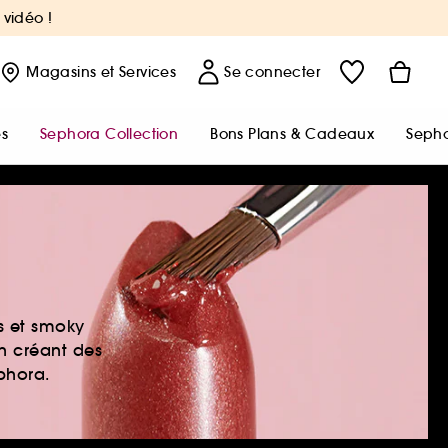
 vidéo !
Magasins
et Services
Se connecter
s
Sephora Collection
Bons Plans & Cadeaux
Sepho
es et smoky
en créant des
ephora.