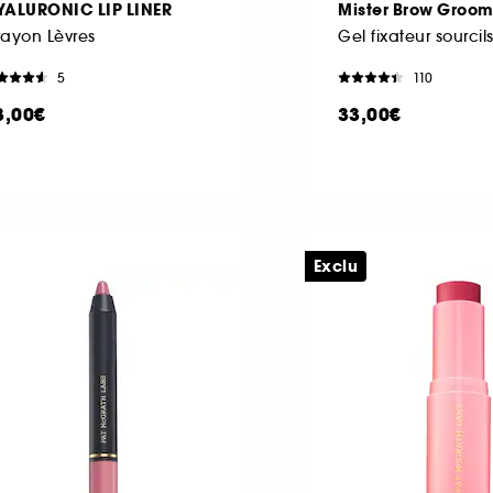
YALURONIC LIP LINER
Mister Brow Groo
ayon Lèvres
Gel fixateur sourcil
5
110
3,00€
33,00€
Exclu