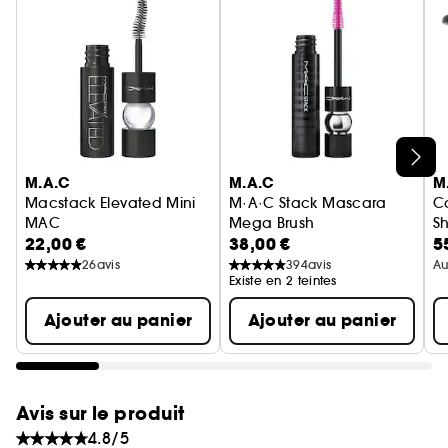
Ignorer le carrousel produits
M.A.C
M.A.C
M
Macstack Elevated Mini
M·A·C Stack Mascara
C
MAC
Mega Brush
S
22,00 €
38,00 €
5
Mascara recourbant et volumisant
Mascara Volume et Longueur
P
26
avis
394
avis
Au
Existe en 2 teintes
Ajouter au panier
Ajouter au panier
Avis sur le produit
4.8/5