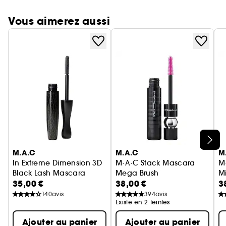
Vous aimerez aussi
Ignorer le carrousel produits
M.A.C
M.A.C
M
In Extreme Dimension 3D
M·A·C Stack Mascara
M
Black Lash Mascara
Mega Brush
Mi
35,00 €
38,00 €
3
Mascara 3D
Mascara Volume et Longueur
M
140
avis
394
avis
Existe en 2 teintes
Ajouter au panier
Ajouter au panier