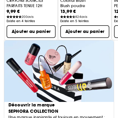
CRAYONS SOURCILS
Colorful Blush
I
PARFAITS TENUE 12H
Blush poudre
P
9,99 €
13,99 €
1
Longue Tenue
Cr
200
avis
824
avis
Existe en 4 teintes
Existe en 5 teintes
Ex
Ajouter au panier
Ajouter au panier
Découvrir la marque
SEPHORA COLLECTION
Une marque inspirante et toujours en mouvement :