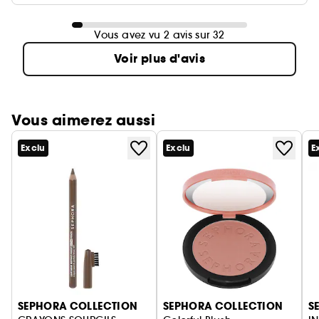
Vous avez vu 2 avis sur 32
Voir plus d'avis
Vous aimerez aussi
Exclu
Exclu
E
Ignorer le carrousel produits
SEPHORA COLLECTION
SEPHORA COLLECTION
S