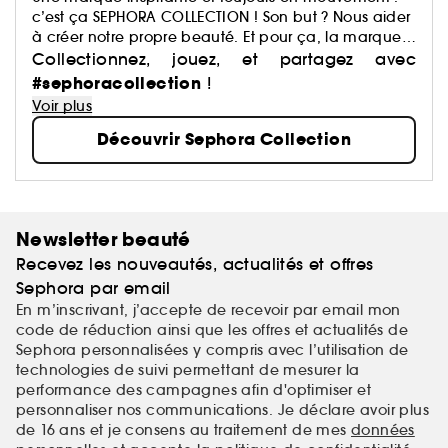
c’est ça SEPHORA COLLECTION ! Son but ? Nous aider
à créer notre propre beauté. Et pour ça, la marque
a justement imaginé des centaines de produits : du
Collectionnez, jouez, et partagez avec
maquillage aux soins, du capillaire au parfum, du
#sephoracollection
!
bain aux compléments alimentaires,… Avec pour
Voir plus
mission de démocratiser une beauté performante.
Découvrir Sephora Collection
Newsletter beauté
Recevez les nouveautés, actualités et offres
Sephora par email
En m’inscrivant, j’accepte de recevoir par email mon
code de réduction ainsi que les offres et actualités de
Sephora personnalisées y compris avec l’utilisation de
technologies de suivi permettant de mesurer la
performance des campagnes afin d'optimiser et
personnaliser nos communications. Je déclare avoir plus
de 16 ans et je consens au traitement de mes
données