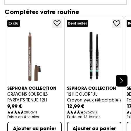
Complétez votre routine
Exclu
Best seller
B
Ignorer le carrousel produits
SEPHORA COLLECTION
SEPHORA COLLECTION
S
CRAYONS SOURCILS
12H COLORFUL
BE
PARFAITS TENUE 12H
Crayon yeux rétractable Wate
Fo
9,99 €
12,99 €
1
Longue Tenue
200
avis
625
avis
Existe en 4 teintes
Existe en 18 teintes
Ex
Ajouter au panier
Ajouter au panier