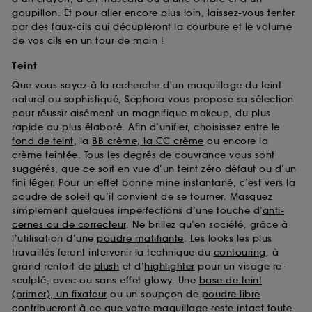
goupillon. Et pour aller encore plus loin, laissez-vous tenter
par des
faux-cils
qui décupleront la courbure et le volume
de vos cils en un tour de main !
Teint
Que vous soyez à la recherche d'un maquillage du teint
naturel ou sophistiqué, Sephora vous propose sa sélection
pour réussir aisément un magnifique makeup, du plus
rapide au plus élaboré. Afin d’unifier, choisissez entre le
fond de teint
, la
BB crème, la CC crème
ou encore la
crème teintée
. Tous les degrés de couvrance vous sont
suggérés, que ce soit en vue d’un teint zéro défaut ou d’un
fini léger. Pour un effet bonne mine instantané, c’est vers la
poudre de soleil
qu’il convient de se tourner. Masquez
simplement quelques imperfections d’une touche d’
anti-
cernes ou de correcteur
. Ne brillez qu’en société, grâce à
l’utilisation d’une
poudre matifiante
. Les looks les plus
travaillés feront intervenir la technique du
contouring
, à
grand renfort de
blush
et d’
highlighter
pour un visage re-
sculpté, avec ou sans effet glowy. Une
base de teint
(primer), un fixateur
ou un soupçon de
poudre libre
contribueront à ce que votre maquillage reste intact toute