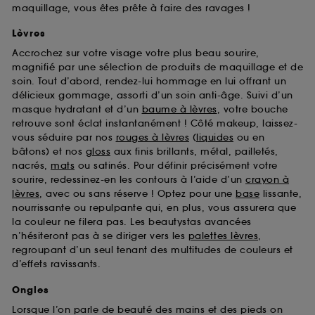
maquillage, vous êtes prête à faire des ravages !
Lèvres
Accrochez sur votre visage votre plus beau sourire,
magnifié par une sélection de produits de maquillage et de
soin. Tout d’abord, rendez-lui hommage en lui offrant un
délicieux gommage, assorti d’un soin anti-âge. Suivi d’un
masque hydratant et d’un
baume à lèvres
, votre bouche
retrouve sont éclat instantanément ! Côté makeup, laissez-
vous séduire par nos
rouges à lèvres
(
liquides
ou en
bâtons) et nos
gloss
aux finis brillants, métal, pailletés,
nacrés,
mats
ou satinés. Pour définir précisément votre
sourire, redessinez-en les contours à l’aide d’un
crayon à
lèvres
, avec ou sans réserve ! Optez pour une
base
lissante,
nourrissante ou repulpante qui, en plus, vous assurera que
la couleur ne filera pas. Les beautystas avancées
n’hésiteront pas à se diriger vers les
palettes lèvres
,
regroupant d’un seul tenant des multitudes de couleurs et
d’effets ravissants.
Ongles
Lorsque l’on parle de beauté des mains et des pieds on