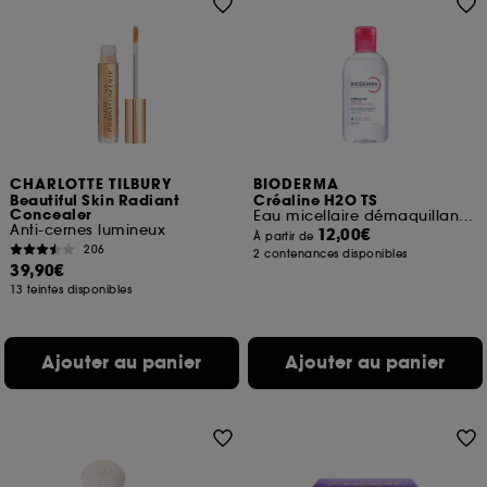
CHARLOTTE TILBURY
BIODERMA
Beautiful Skin Radiant
Créaline H2O TS
Concealer
Eau micellaire démaquillante peaux très sèches
Anti-cernes lumineux
12,00€
À partir de
206
2 contenances disponibles
39,90€
13 teintes disponibles
Ajouter au panier
Ajouter au panier