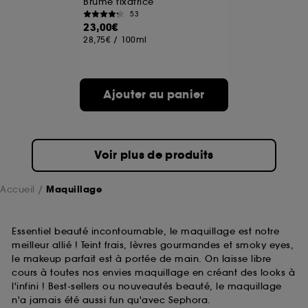
Brume fixatrice
53
23,00€
A l'exception des cookies techniques, le dépôt et la
28,75€
/
100ml
lecture de ces traceurs requiert votre accord. Vous
pouvez personnaliser vos choix concernant le dépôt
de ces cookies grâce au bouton "personnaliser mes
choix" ci-dessous ou décider de "tout accepter".
Ajouter au panier
Sephora pourra associer les informations de
navigation collectées par ces Cookies, pour les
finalités acceptées, avec les données personnelles
collectées ou générées lors de votre activité en ligne
ou en magasin. Pour refuser tous les cookies, cliques
Voir plus de produits
sur "continuer sans accepter". Voous pouvez à tout
moment choisir de retirer votrte consentement. Si vous
souhaitez obtenir plus d'information sur les cookies
Accueil
Maquillage
utilisés,
cliquez
ici
.
Essentiel beauté incontournable, le maquillage est notre
meilleur allié ! Teint frais, lèvres gourmandes et smoky eyes,
le makeup parfait est à portée de main. On laisse libre
cours à toutes nos envies maquillage en créant des looks à
l'infini ! Best-sellers ou nouveautés beauté, le maquillage
n'a jamais été aussi fun qu'avec Sephora.