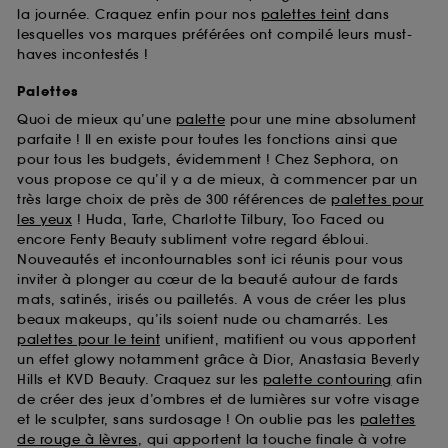
la journée. Craquez enfin pour nos
palettes teint
dans
lesquelles vos marques préférées ont compilé leurs must-
haves incontestés !
Palettes
Quoi de mieux qu’une
palette
pour une mine absolument
parfaite ! Il en existe pour toutes les fonctions ainsi que
pour tous les budgets, évidemment ! Chez Sephora, on
vous propose ce qu’il y a de mieux, à commencer par un
très large choix de près de 300 références de
palettes pour
les yeux
! Huda, Tarte, Charlotte Tilbury, Too Faced ou
encore Fenty Beauty subliment votre regard ébloui.
Nouveautés et incontournables sont ici réunis pour vous
inviter à plonger au cœur de la beauté autour de fards
mats, satinés, irisés ou pailletés. A vous de créer les plus
beaux makeups, qu’ils soient nude ou chamarrés. Les
palettes pour le teint
unifient, matifient ou vous apportent
un effet glowy notamment grâce à Dior, Anastasia Beverly
Hills et KVD Beauty. Craquez sur les
palette contouring
afin
de créer des jeux d’ombres et de lumières sur votre visage
et le sculpter, sans surdosage ! On oublie pas les
palettes
de rouge à lèvres
, qui apportent la touche finale à votre