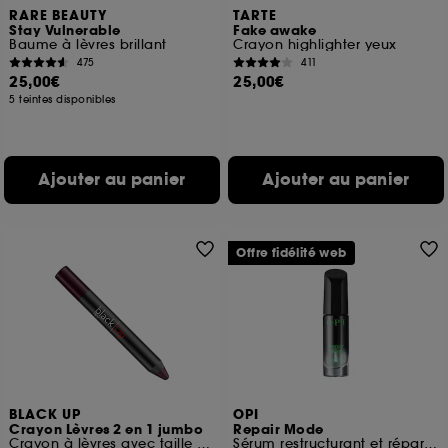
RARE BEAUTY
TARTE
Stay Vulnerable
Fake awake
Baume à lèvres brillant
Crayon highlighter yeux
475
411
25,00€
25,00€
5 teintes disponibles
Ajouter au panier
Ajouter au panier
Offre fidélité web
BLACK UP
OPI
Crayon Lèvres 2 en 1 jumbo
Repair Mode
Crayon à lèvres avec taille crayon
Sérum restructurant et réparateur profond de l'ongle