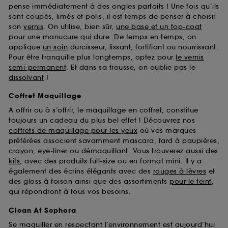
pense immédiatement à des ongles parfaits ! Une fois qu’ils
sont coupés, limés et polis, il est temps de penser à choisir
son
vernis
. On utilise, bien sûr,
une base et un top-coat
pour une manucure qui dure. De temps en temps, on
applique
un soin
durcisseur, lissant, fortifiant ou nourrissant.
Pour être tranquille plus longtemps, optez pour
le vernis
semi-permanent
. Et dans sa trousse, on oublie pas le
dissolvant
!
Coffret Maquillage
A offrir ou à s’offrir, le maquillage en coffret, constitue
toujours un cadeau du plus bel effet ! Découvrez nos
coffrets de maquillage pour les yeux
où vos marques
préférées associent savamment mascara, fard à paupières,
crayon, eye-liner ou démaquillant. Vous trouverez aussi des
kits
, avec des produits full-size ou en format mini. Il y a
également des écrins élégants avec des
rouges à lèvres
et
des gloss à foison ainsi que des assortiments
pour le teint
,
qui répondront à tous vos besoins.
Clean At Sephora
Se maquiller en respectant l’environnement est aujourd’hui