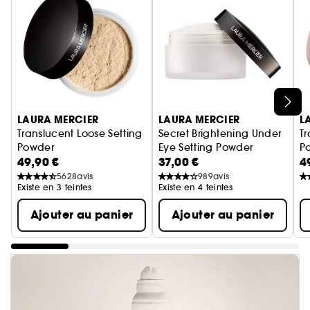
Ignorer le carrousel produits
LAURA MERCIER
LAURA MERCIER
L
Translucent Loose Setting
Secret Brightening Under
Tr
Powder
Eye Setting Powder
Po
49,90 €
37,00 €
4
Poudre Libre Fixante Transparente
Poudre Fixante Dessous des Y
P
5628
avis
989
avis
Existe en 3 teintes
Existe en 4 teintes
Ajouter au panier
Ajouter au panier