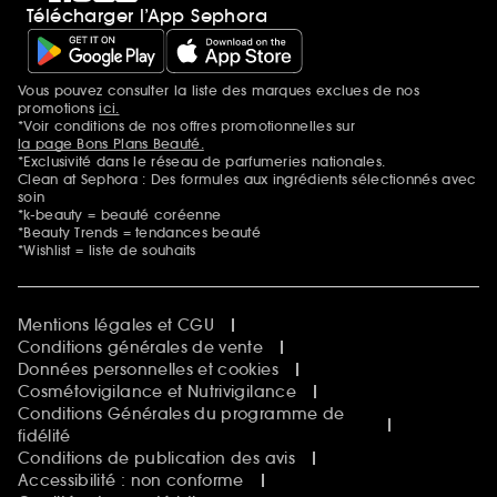
Télécharger l’App Sephora
Vous pouvez consulter la liste des marques exclues de nos
Mentions additionnelles
promotions
ici.
*Voir conditions de nos offres promotionnelles sur
la page Bons Plans Beauté.
*Exclusivité dans le réseau de parfumeries nationales.
Clean at Sephora : Des formules aux ingrédients sélectionnés avec
soin
*k-beauty = beauté coréenne
*Beauty Trends = tendances beauté
*Wishlist = liste de souhaits
Mentions légales et CGU
Conditions générales de vente
Données personnelles et cookies
Cosmétovigilance et Nutrivigilance
Conditions Générales du programme de
fidélité
Conditions de publication des avis
Accessibilité : non conforme